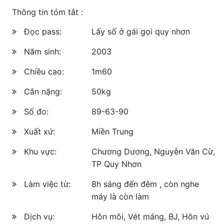
Thông tin tóm tắt :
Đọc pass:
Lấy số ở gái gọi quy nhơn
Năm sinh:
2003
Chiều cao:
1m60
Cân nặng:
50kg
Số đo:
89-63-90
Xuất xứ:
Miền Trung
Khu vực:
Chương Dương, Nguyễn Văn Cừ,
TP Quy Nhơn
Làm việc từ:
8h sáng đến đêm , còn nghe
máy là còn làm
Dịch vụ:
Hôn môi, Vét máng, BJ, Hôn vú