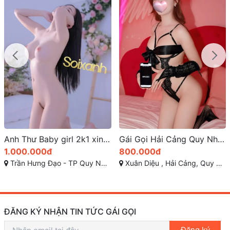
Gái Gọi Hải Cảng Quy Nhơn – Dịch Vụ Chất Lượng Cao Có TikTok, Zalo và Số Điện Thoại
Ngọc Anh một nàng thơ quy nhơn với khuôn mặt xinh xắn
800.000đ
800.000đ
Xuân Diệu , Hải Cảng, Quy Nhơn
Cần Vương-Phường Nguyễn Văn Cừ-TP Quy Nhơn
ĐĂNG KÝ NHẬN TIN TỨC GÁI GỌI
Đăng ký