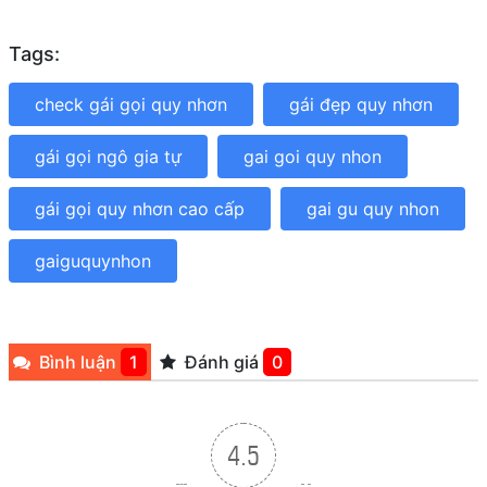
Tags:
check gái gọi quy nhơn
gái đẹp quy nhơn
gái gọi ngô gia tự
gai goi quy nhon
gái gọi quy nhơn cao cấp
gai gu quy nhon
gaiguquynhon
Bình luận
1
Đánh giá
0
4.5