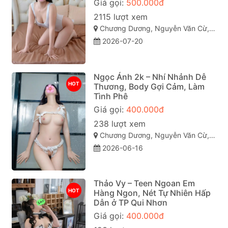
Giá gọi:
500.000đ
2115 lượt xem
Chương Dương, Nguyễn Văn Cừ, Quy Nhơn, Bình Định
2026-07-20
Ngọc Ánh 2k – Nhí Nhảnh Dễ
HOT
Thương, Body Gợi Cảm, Làm
Tình Phê
Giá gọi:
400.000đ
238 lượt xem
Chương Dương, Nguyễn Văn Cừ, TP Quy Nhơn
2026-06-16
Thảo Vy – Teen Ngoan Em
HOT
Hàng Ngon, Nét Tự Nhiên Hấp
Dẫn ở TP Qui Nhơn
Giá gọi:
400.000đ