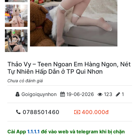
Thảo Vy – Teen Ngoan Em Hàng Ngon, Nét
Tự Nhiên Hấp Dẫn ở TP Qui Nhơn
Chưa có đánh giá
Goigoiquynhon
19-06-2026
123
1
0788501460
400.000đ
Cài App
1.1.1.1
để vào web và telegram khi bị chặn