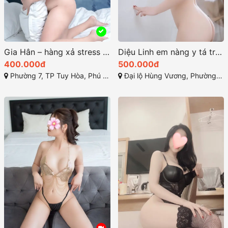
Gia Hân – hàng xả stress và thỏa mãn mong muốn
Diệu Linh em nàng y tá trường y dược tuy hòa V-line thanh tú
400.000đ
500.000đ
Phường 7, TP Tuy Hòa, Phú Yên
Đại lộ Hùng Vương, Phường 9 - TP Tuy Hòa - Phú Yên