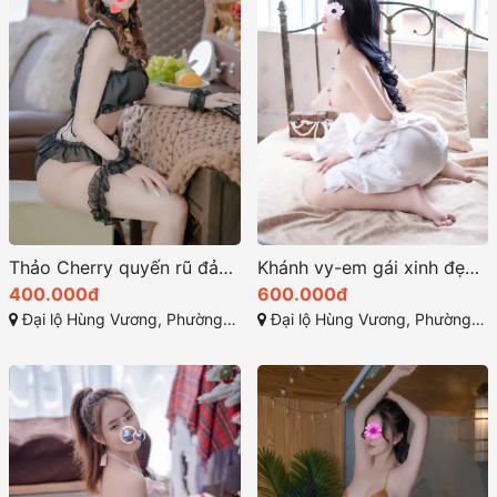
Thảo Cherry quyến rũ đảm đang đa tình
Khánh vy-em gái xinh đẹp với gương mặt rạng ngời
400.000đ
600.000đ
Đại lộ Hùng Vương, Phường 7, Tuy Hòa, Phú Yên
Đại lộ Hùng Vương, Phường 7, Tuy Hòa, Phú Yên