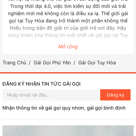
Trong thời đại 4.0, việc tìm kiếm sự đổi mới và trải
nghiệm mới mẻ không còn là điều xa lạ. Thế giới gái
gọi tại Tuy Hòa đang trở thành một phần không thể
thiếu trong bản đồ giải trí của giới trẻ nơi đây. Hãy
cùng khám phá thông tin mới nhất về gái gọi tại Tuy
Hòa, Phú Yên để có thêm những trải nghiệm thú vị!
Mở rộng
ĐỊA ĐIỂM NỔI BẬT CỦA GÁI GỌI TUY HÒA
Trang Chủ
Gái Gọi Phú Yên
Gái Gọi Tuy Hòa
1. Nguyễn Đình Chiểu – Phường 7
Nguyễn Đình Chiểu, một trong những con phố sầm
uất nhất của Tuy Hòa, là nơi thường xuyên lui tới của
ĐĂNG KÝ NHẬN TIN TỨC GÁI GỌI
nhiều người. Với những quán cà phê, nhà hàng và
Đăng ký
khu vui chơi giải trí đa dạng, khu vực này còn được
biết đến như là điểm hội tụ của
những cô gái gọi nổi
Nhận thông tin về gái gọi quy nhơn, gái gọi bình định
bật
. Đường phố Nguyễn Đình Chiểu không chỉ là nơi
để thưởng thức những món ăn ngon, mà còn là
“chốn dừng chân” của những tâm hồn đang tìm kiếm
niềm vui trong cuộc sống.