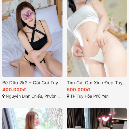
Bé Dâu 2k2 – Gái Gọi Tuy Hòa Giá Rẻ Teen Mới Đi Khách
Tìm Gái Gọi Xinh Đẹp Tuy Hòa? Đặt Ngay Bé Ngọc 2K4
400.000đ
500.000đ
Nguyễn Đình Chiểu, Phường 7, TP Tuy Hòa, Phú Yên
TP Tuy Hòa Phú Yên