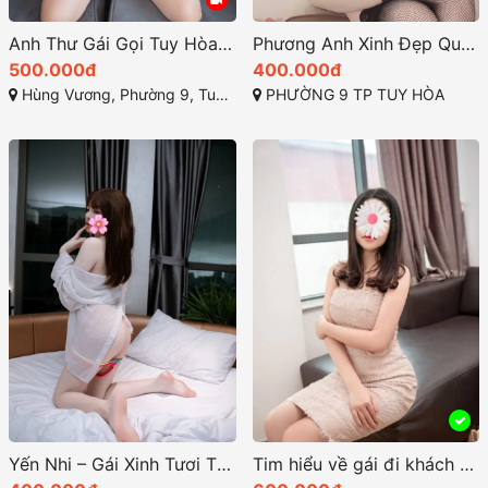
Anh Thư Gái Gọi Tuy Hòa 1k9 Gái Xinh Quyến Rũ Body Cực Đẹp
Phương Anh Xinh Đẹp Quyến Rũ – Body Gợi Tình – Làm Tình Cực Chất
500.000đ
400.000đ
Hùng Vương, Phường 9, Tuy Hòa, Phú Yên
PHƯỜNG 9 TP TUY HÒA
Yến Nhi – Gái Xinh Tươi Thơm Ngọt, Làm Tình Đủ Tư Thế, Chiều Anh Hết Nấc
Tim hiểu về gái đi khách Tuy Hòa gái gọi tại phú yên