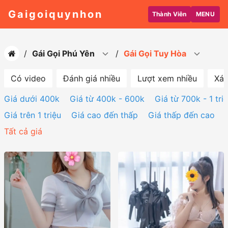
Gaigoiquynhon
Thành Viên
MENU
Gái Gọi Phú Yên
Gái Gọi Tuy Hòa
Có video
Đánh giá nhiều
Lượt xem nhiều
Xác
Giá dưới 400k
Giá từ 400k - 600k
Giá từ 700k - 1 tri
Giá trên 1 triệu
Giá cao đến thấp
Giá thấp đến cao
Tất cả giá