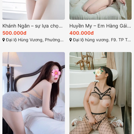
Khánh Ngân – sự lựa chọn hoàn hảo cho dân chơi tuy hòa
Huyền My – Em Hàng Gái Gọi Tuy Hòa Xinh Ngoan Chiều Khách
500.000đ
400.000đ
Đại lộ Hùng Vương, Phường 9, Tuy Hòa, Phú Yên
Đại lộ hùng vương. F9. TP Tuy Hoà