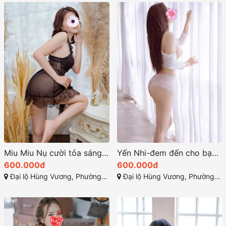
Miu Miu Nụ cười tỏa sáng và đôi mắt gợi cảm
Yến Nhi-đem đến cho bạn một dịch vụ hoàn hảo
600.000đ
600.000đ
Đại lộ Hùng Vương, Phường 9, Tuy Hòa, Phú Yên
Đại lộ Hùng Vương, Phường 7, Tuy Hòa, Phú Yên