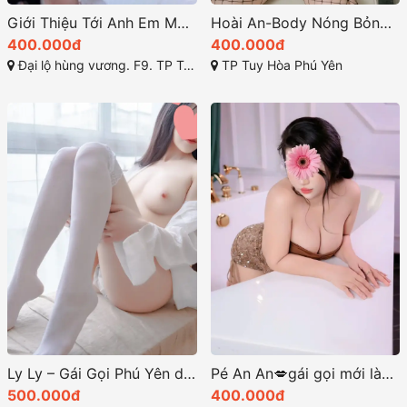
Giới Thiệu Tới Anh Em Một Em Hàng Gia Linh 1998 Cực Ngon – Đặc Sản Chất Lượng Cao
Hoài An-Body Nóng Bỏng, Mông Đầm Chắc Cong Cớn, Làm Tình Nhiệt Tình Hết Mình
400.000đ
400.000đ
Đại lộ hùng vương. F9. TP Tuy Hoà
TP Tuy Hòa Phú Yên
Ly Ly – Gái Gọi Phú Yên dáng mi nhon xinh đẹp dâm đãng, chiều khách hết mình
Pé An An💋gái gọi mới làm web,bé dễ thương chiều khách hết mình
500.000đ
400.000đ