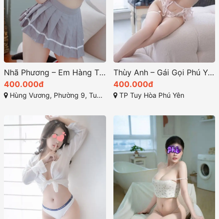
Nhã Phương – Em Hàng TP Tuy Hòa, Gái Miền Trung Xinh Xắn Dâm Đãng Cực Chiều Khách
Thùy Anh – Gái Gọi Phú Yên Xinh Teen Body Nuột Vú Mẩy Mông Cong Làm Tình Ngọt
400.000đ
400.000đ
Hùng Vương, Phường 9, Tuy Hòa, Phú Yên
TP Tuy Hòa Phú Yên