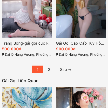
Trang Bống-gái gọi cực kỳ xinh đẹp tại Tuy Hòa, Phú Yên
Gái Gọi Cao Cấp Tuy Hòa: Nơi Đến Của Những Trải Nghiệm Đẳng Cấp
500.000đ
900.000đ
Đại lộ Hùng Vương, Phường 7, Tuy Hòa, Phú Yên
Đại lộ Hùng Vương, Phường 9, Tuy Hòa, Phú Yên
1
2
Sau →
Gái Gọi Liên Quan