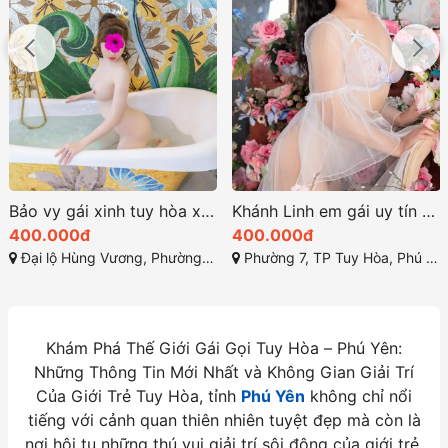
Bảo vy gái xinh tuy hòa xinh đẹp và đầy sức hút
Khánh Linh em gái uy tín cho checker tp tuy hòa phú yên
400.000đ
400.000đ
Đại lộ Hùng Vương, Phường 7, Tuy Hòa, Phú Yên
Phường 7, TP Tuy Hòa, Phú Yên
Khám Phá Thế Giới Gái Gọi Tuy Hòa – Phú Yên:
Những Thông Tin Mới Nhất và Không Gian Giải Trí
Của Giới Trẻ Tuy Hòa, tỉnh
Phú Yên
không chỉ nổi
tiếng với cảnh quan thiên nhiên tuyệt đẹp mà còn là
nơi hội tụ những thú vui giải trí sôi động của giới trẻ.