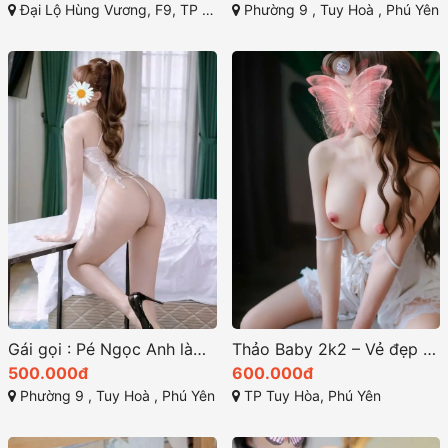
Đại Lộ Hùng Vương, F9, TP Tuy hòa, Phú Yên
Phường 9 , Tuy Hoà , Phú Yên
Gái gọi : Pé Ngọc Anh làm việc tại phường 9 , Tuy Hoà Phú Yên
Thảo Baby 2k2 – Vẻ đẹp cực quyến rũ từ Gai Goi Tuy Hoa, Phú Yên
500.000đ
600.000đ
Phường 9 , Tuy Hoà , Phú Yên
TP Tuy Hòa, Phú Yên