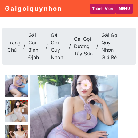
Gaigoiquynhon
Thành Viên
MENU
Gái
Gái
Gái Gọi
Gái Gọi
Trang
Gọi
Gọi
Quy
Đường
Chủ
Bình
Quy
Nhơn
Tây Sơn
Định
Nhơn
Giá Rẻ