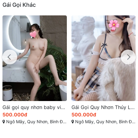
Gái Gọi Khác
Gái Gọi Quy Nhơn Thúy Linh – Nơi Tâm Hồn Gặp Gỡ Sắc Đẹp
Diệu Hân vẻ đẹp thiên thần huyền bí
500.000đ
400.000đ
Ngô Mây, Quy Nhơn, Bình Định
Tuy Phước - Bình Định