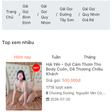
Gái
Gái
Gái Gọi
Gái Gọi
Trang
Gọi
Gọi
Đường
Quy Nhơn
Chủ
Bình
Quy
Tây Sơn
Giá Rẻ
Định
Nhơn
Top xem nhiều
Hôm nay
Tuần
Tháng
Hải Yến – Gợi Cảm Thơm Tho
HOT
Body Cuốn, Dễ Thương Chiều
Khách
Giá gọi:
500.000đ
1719 lượt xem
Chương Dương, Nguyễn Văn Cừ, Quy Nhơn, Bình Định
2026-07-20