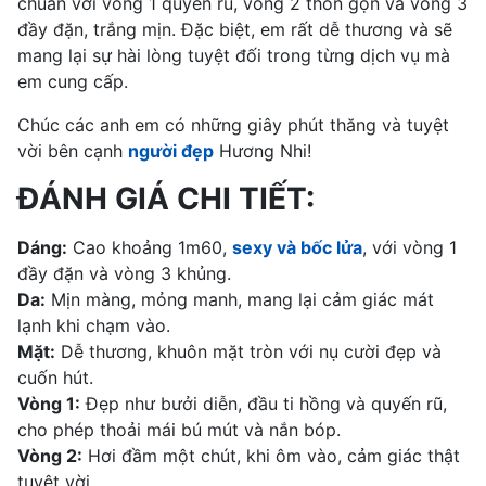
chuẩn với vòng 1 quyến rũ, vòng 2 thon gọn và vòng 3
đầy đặn, trắng mịn. Đặc biệt, em rất dễ thương và sẽ
mang lại sự hài lòng tuyệt đối trong từng dịch vụ mà
em cung cấp.
Chúc các anh em có những giây phút thăng và tuyệt
vời bên cạnh
người đẹp
Hương Nhi!
ĐÁNH GIÁ CHI TIẾT:
Dáng:
Cao khoảng 1m60,
sexy và bốc lửa
, với vòng 1
đầy đặn và vòng 3 khủng.
Da:
Mịn màng, mỏng manh, mang lại cảm giác mát
lạnh khi chạm vào.
Mặt:
Dễ thương, khuôn mặt tròn với nụ cười đẹp và
cuốn hút.
Vòng 1:
Đẹp như bưởi diễn, đầu ti hồng và quyến rũ,
cho phép thoải mái bú mút và nắn bóp.
Vòng 2:
Hơi đầm một chút, khi ôm vào, cảm giác thật
tuyệt vời.