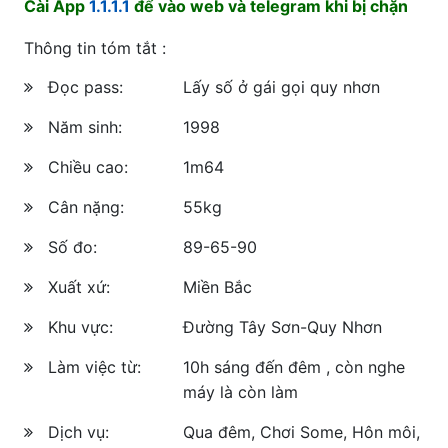
Cài App
1.1.1.1
để vào web và telegram khi bị chặn
Thông tin tóm tắt :
Đọc pass:
Lấy số ở gái gọi quy nhơn
Năm sinh:
1998
Chiều cao:
1m64
Cân nặng:
55kg
Số đo:
89-65-90
Xuất xứ:
Miền Bắc
Khu vực:
Đường Tây Sơn-Quy Nhơn
Làm việc từ:
10h sáng đến đêm , còn nghe
máy là còn làm
Dịch vụ:
Qua đêm, Chơi Some, Hôn môi,