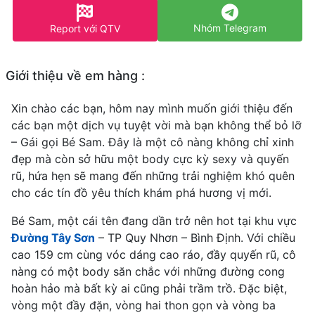
Nhóm Telegram
Report với QTV
Giới thiệu về em hàng :
Xin chào các bạn, hôm nay mình muốn giới thiệu đến
các bạn một dịch vụ tuyệt vời mà bạn không thể bỏ lỡ
– Gái gọi Bé Sam. Đây là một cô nàng không chỉ xinh
đẹp mà còn sở hữu một body cực kỳ sexy và quyến
rũ, hứa hẹn sẽ mang đến những trải nghiệm khó quên
cho các tín đồ yêu thích khám phá hương vị mới.
Bé Sam, một cái tên đang dần trở nên hot tại khu vực
Đường Tây Sơn
– TP Quy Nhơn – Bình Định. Với chiều
cao 159 cm cùng vóc dáng cao ráo, đầy quyến rũ, cô
nàng có một body săn chắc với những đường cong
hoàn hảo mà bất kỳ ai cũng phải trầm trồ. Đặc biệt,
vòng một đầy đặn, vòng hai thon gọn và vòng ba