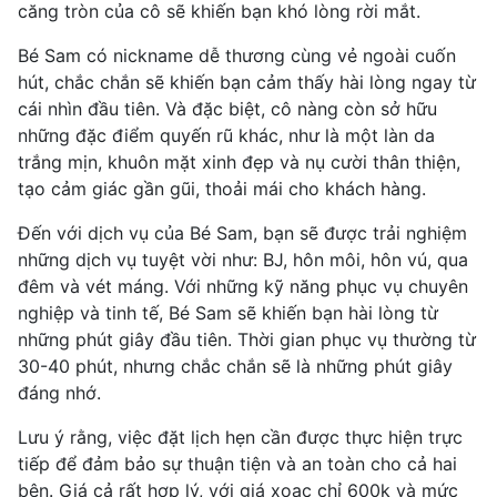
căng tròn của cô sẽ khiến bạn khó lòng rời mắt.
Bé Sam có nickname dễ thương cùng vẻ ngoài cuốn
hút, chắc chắn sẽ khiến bạn cảm thấy hài lòng ngay từ
cái nhìn đầu tiên. Và đặc biệt, cô nàng còn sở hữu
những đặc điểm quyến rũ khác, như là một làn da
trắng mịn, khuôn mặt xinh đẹp và nụ cười thân thiện,
tạo cảm giác gần gũi, thoải mái cho khách hàng.
Đến với dịch vụ của Bé Sam, bạn sẽ được trải nghiệm
những dịch vụ tuyệt vời như: BJ, hôn môi, hôn vú, qua
đêm và vét máng. Với những kỹ năng phục vụ chuyên
nghiệp và tinh tế, Bé Sam sẽ khiến bạn hài lòng từ
những phút giây đầu tiên. Thời gian phục vụ thường từ
30-40 phút, nhưng chắc chắn sẽ là những phút giây
đáng nhớ.
Lưu ý rằng, việc đặt lịch hẹn cần được thực hiện trực
tiếp để đảm bảo sự thuận tiện và an toàn cho cả hai
bên. Giá cả rất hợp lý, với giá xoạc chỉ 600k và mức