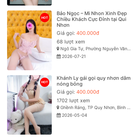
Bảo Ngọc – Mi Nhon Xinh Đẹp
HOT
Chiều Khách Cực Đỉnh tại Qui
Nhơn
Giá gọi:
400.000đ
68 lượt xem
Ngô Gia Tự, Phường Nguyễn Văn Cừ, Thành phố Quy Nhơn, Tỉnh Bình Định
2026-07-21
Khánh Ly gái gọi quy nhơn dâm
HOT
nóng bỏng
Giá gọi:
400.000đ
1702 lượt xem
Ghềnh Ráng, TP Quy Nhơn, Bình Định
2026-05-04