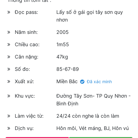
Đọc pass:
Lấy số ở gái gọi tây sơn quy
nhơn
Năm sinh:
2005
Chiều cao:
1m55
Cân nặng:
47kg
Số đo:
85-67-89
Xuất xứ:
Miền Bắc
Đã xác minh
Khu vực:
Đường Tây Sơn- TP Quy Nhơn -
Bình Định
Làm việc từ:
24/24 còn nghe là còn làm
Dịch vụ:
Hôn môi, Vét máng, BJ, Hôn vú