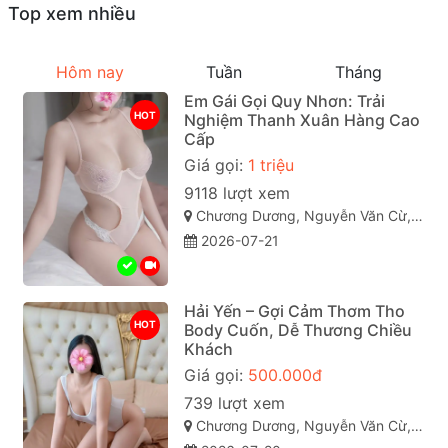
Top xem nhiều
Hôm nay
Tuần
Tháng
Em Gái Gọi Quy Nhơn: Trải
HOT
Nghiệm Thanh Xuân Hàng Cao
Cấp
Giá gọi:
1 triệu
9118 lượt xem
Chương Dương, Nguyễn Văn Cừ, Quy Nhơn, Bình Định
2026-07-21
Hải Yến – Gợi Cảm Thơm Tho
HOT
Body Cuốn, Dễ Thương Chiều
Khách
Giá gọi:
500.000đ
739 lượt xem
Chương Dương, Nguyễn Văn Cừ, Quy Nhơn, Bình Định