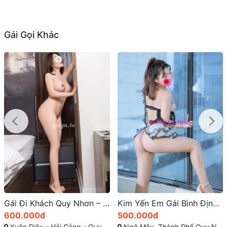
Gái Gọi Khác
Kim Yến Em Gái Bình Định body chuẩn ngọt ngào
Trúc Linh gái gọi ngô mây gương mặt xinh xắn
500.000đ
300.000đ
Ngô Mây, Thành Phố Quy Nhơn, Bình Định
Ngô Mây -TP Quy Nhơn - Bình Định