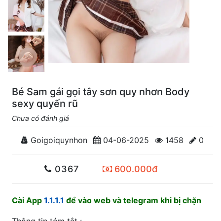
Bé Sam gái gọi tây sơn quy nhơn Body
sexy quyến rũ
Chưa có đánh giá
Goigoiquynhon
04-06-2025
1458
0
0367
600.000đ
Cài App
1.1.1.1
để vào web và telegram khi bị chặn
Thông tin tóm tắt :