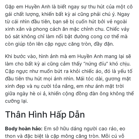
Gặp em Huyền Anh là biết ngay sự thu hút của một cô
gái chất lượng, khiến bất kỳ ai cũng phải chú ý. Ngay
từ cái nhìn đầu tiên, bạn sẽ bị cuốn hút bởi vẻ ngoài
xinh xắn và phong cách ăn mặc chỉnh chu. Chiếc váy
bó sát không chỉ làm nổi bật đường cong cơ thể mà
còn giúp tôn lên cặp ngực căng tròn, đầy đặn.
Khi bước vào, hình ảnh mà em Huyền Anh mang lại sẽ
làm cho bất kỳ ai cũng cảm thấy “nứng đíu” khó chịu.
Cặp ngực như muốn bứt ra khỏi chiếc áo, đó là yếu tố
đầu tiên thu hút mọi ánh nhìn. Mái tóc dài, gương mặt
xinh đẹp và nụ cười tỏa nắng, em như ánh mặt trời
giữa ngày hè oi ả, khiến cộng đồng đàn ông không thể
cưỡng lại.
Thân Hình Hấp Dẫn
Body hoàn hảo:
Em sở hữu dáng người cao ráo, eo
thon và đặc biệt là cặp mông căng tròn. Mỗi cú vỗ