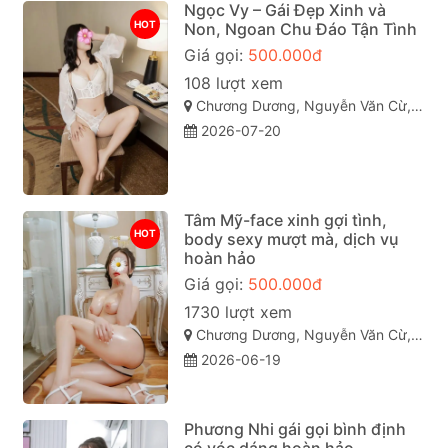
Ngọc Vy – Gái Đẹp Xinh và
HOT
Non, Ngoan Chu Đáo Tận Tình
Giá gọi:
500.000đ
108 lượt xem
Chương Dương, Nguyễn Văn Cừ, Quy Nhơn, Bình Định
2026-07-20
Tâm Mỹ-face xinh gợi tình,
HOT
body sexy mượt mà, dịch vụ
hoàn hảo
Giá gọi:
500.000đ
1730 lượt xem
Chương Dương, Nguyễn Văn Cừ, TP Quy Nhơn
2026-06-19
Phương Nhi gái gọi bình định