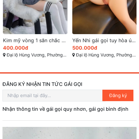
Kim mỹ vòng 1 săn chắc mông căn đẹp làm tình các kiểu
Yến Nhi gái gọi tuy hòa úp thìa 69 ngọt nước
400.000đ
500.000đ
Đại lộ Hùng Vương, Phường 9 - TP Tuy Hòa - Phú Yên
Đại lộ Hùng Vương, Phường 9 - TP Tuy Hòa - Phú Yên
ĐĂNG KÝ NHẬN TIN TỨC GÁI GỌI
Đăng ký
Nhận thông tin về gái gọi quy nhơn, gái gọi bình định