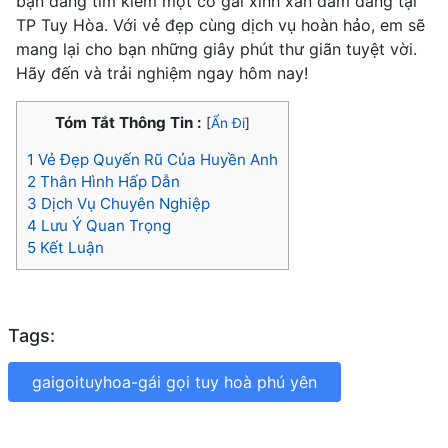
bạn đang tìm kiếm một cô gái xinh xắn dâm đãng tại
TP Tuy Hòa. Với vẻ đẹp cùng dịch vụ hoàn hảo, em sẽ
mang lại cho bạn những giây phút thư giãn tuyệt vời.
Hãy đến và trải nghiệm ngay hôm nay!
Tóm Tắt Thông Tin :
[
Ẩn Đi
]
1
Vẻ Đẹp Quyến Rũ Của Huyền Anh
2
Thân Hình Hấp Dẫn
3
Dịch Vụ Chuyên Nghiệp
4
Lưu Ý Quan Trọng
5
Kết Luận
Tags:
gaigoituyhoa-gái gọi tuy hoà phú yên