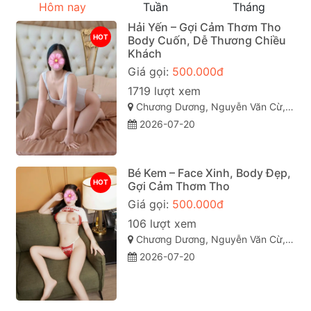
Hôm nay
Tuần
Tháng
Hải Yến – Gợi Cảm Thơm Tho
HOT
Body Cuốn, Dễ Thương Chiều
Khách
Giá gọi:
500.000đ
1719 lượt xem
Chương Dương, Nguyễn Văn Cừ, Quy Nhơn, Bình Định
2026-07-20
Bé Kem – Face Xinh, Body Đẹp,
HOT
Gợi Cảm Thơm Tho
Giá gọi:
500.000đ
106 lượt xem
Chương Dương, Nguyễn Văn Cừ, Quy Nhơn, Bình Định
2026-07-20