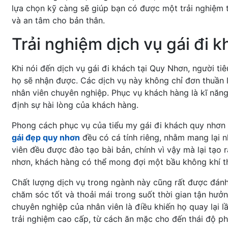
lựa chọn kỹ càng sẽ giúp bạn có được một trải nghiệm tố
và an tâm cho bản thân.
Trải nghiệm dịch vụ gái đi 
Khi nói đến dịch vụ gái đi khách tại Quy Nhơn, người 
họ sẽ nhận được. Các dịch vụ này không chỉ đơn thuần
nhân viên chuyên nghiệp. Phục vụ khách hàng là kĩ năn
định sự hài lòng của khách hàng.
Phong cách phục vụ của tiểu my gái đi khách quy nhơn đ
gái đẹp quy nhơn
đều có cá tính riêng, nhằm mang lại 
viên đều được đào tạo bài bản, chính vì vậy mà lại tạo 
nhơn, khách hàng có thể mong đợi một bầu không khí th
Chất lượng dịch vụ trong ngành này cũng rất được đán
chăm sóc tốt và thoải mái trong suốt thời gian tận hưở
chuyên nghiệp của nhân viên là điều khiến họ quay lại l
trải nghiệm cao cấp, từ cách ăn mặc cho đến thái độ ph