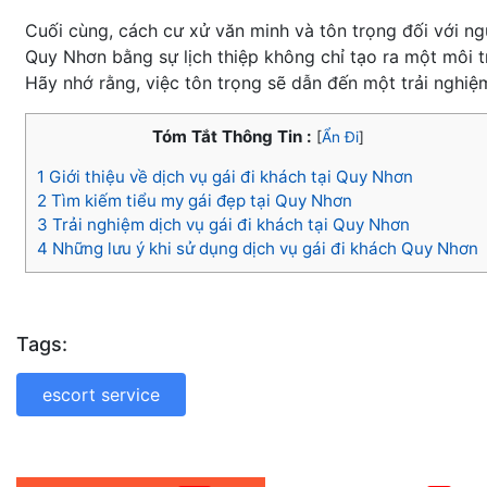
Cuối cùng, cách cư xử văn minh và tôn trọng đối với ngư
Quy Nhơn bằng sự lịch thiệp không chỉ tạo ra một môi 
Hãy nhớ rằng, việc tôn trọng sẽ dẫn đến một trải nghiệm
Tóm Tắt Thông Tin :
[
Ẩn Đi
]
1
Giới thiệu về dịch vụ gái đi khách tại Quy Nhơn
2
Tìm kiếm tiểu my gái đẹp tại Quy Nhơn
3
Trải nghiệm dịch vụ gái đi khách tại Quy Nhơn
4
Những lưu ý khi sử dụng dịch vụ gái đi khách Quy Nhơn
Tags:
escort service