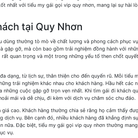
t nhất với tiểu my gái gọi vip quy nhơn, mang lại sự hài l
khách tại Quy Nhơn
tiêu dùng thường tò mò về chất lượng và phong cách phục v
 là gặp gỡ, mà còn bao gồm trải nghiệm đồng hành với nhữ
g rất quan trọng và một trong những yếu tố then chốt quyế
a dạng, từ lịch sự, thân thiện cho đến quyến rũ. Mỗi tiểu 
những trải nghiệm khác nhau cho khách hàng. Hầu hết các 
ra những cuộc gặp gỡ trọn vẹn nhất. Khi tìm gái đi khách q
oải mái và dễ chịu, đi kèm với dịch vụ chăm sóc chu đáo.
h giá cao. Khách hàng thường chia sẻ rằng họ cảm thấy đư
ng dịch vụ. Bên cạnh đó, nhiều khách hàng đã khẳng định s
ần nữa. Đặc biệt, tiểu my gái gọi vip quy nhơn thường mang 
ục vụ.