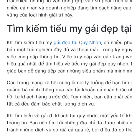
trái chiều, nhưng nó vẫn đóng góp vào sự phát triển ki
nhiều cá nhân và doanh nghiệp đang tìm cách nâng cao t
vững của loại hình giải trí này.
Tìm kiếm tiểu my gái đẹp t
Khi tìm kiếm tiểu my
gái đẹp tại Quy Nhơn
, có nhiều p
bảo một trải nghiệm đầy đủ và thoải mái. Trong kỷ nguy
việc cung cấp thông tin. Việc truy cập vào các trang w
hiệu quả nhất để tìm hiểu về tiểu my gái đẹp quy nhơn.
giúp bạn dễ dàng tiếp cận những siêu phẩm mà mình 
Các trang mạng xã hội cũng là nơi lý tưởng để bạn tìm 
quảng bá mình thông qua các tài khoản cá nhân hoặc nhó
hồi từ khách hàng trước đó. Tuy nhiên, bạn cần phải cẩn
tất cả đều đảm bảo chất lượng dịch vụ.
Khi tìm hiểu về gái đi khách tại quy nhơn, một yếu tố kh
thông tin. Bạn nên tìm tới những địa chỉ đã được nhiều 
tránh những dịch vụ có giá cả quá rẻ, bởi điều đó có 