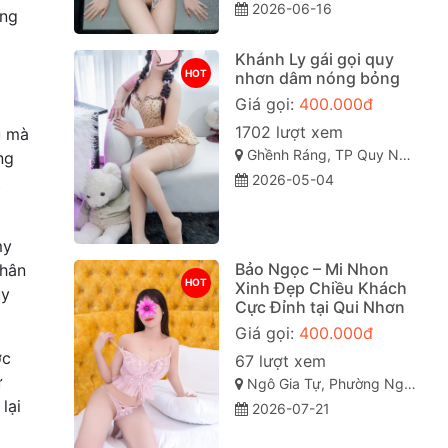
2026-06-16
òng
Khánh Ly gái gọi quy
HOT
nhơn dâm nóng bỏng
Giá gọi:
400.000đ
1702 lượt xem
ụ mà
Ghềnh Ráng, TP Quy Nhơn, Bình Định
ng
2026-05-04
t
my
Bảo Ngọc – Mi Nhon
nhân
HOT
Xinh Đẹp Chiều Khách
uy
Cực Đỉnh tại Qui Nhơn
Giá gọi:
400.000đ
ợc
67 lượt xem
ự
Ngô Gia Tự, Phường Nguyễn Văn Cừ, Thành phố Quy Nhơn, Tỉnh Bình Định
lại
2026-07-21