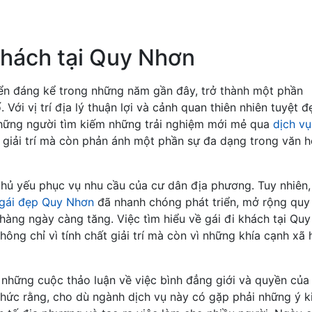
 khách tại Quy Nhơn
riển đáng kể trong những năm gần đây, trở thành một phần
 Với vị trí địa lý thuận lợi và cảnh quan thiên nhiên tuyệt đ
những người tìm kiếm những trải nghiệm mới mẻ qua
dịch vụ
giải trí mà còn phản ánh một phần sự đa dạng trong văn 
chủ yếu phục vụ nhu cầu của cư dân địa phương. Tuy nhiên,
gái đẹp Quy Nhơn
đã nhanh chóng phát triển, mở rộng qu
àng ngày càng tăng. Việc tìm hiểu về gái đi khách tại Quy
ng chỉ vì tính chất giải trí mà còn vì những khía cạnh xã 
a những cuộc thảo luận về việc bình đẳng giới và quyền của
thức rằng, cho dù ngành dịch vụ này có gặp phải những ý k