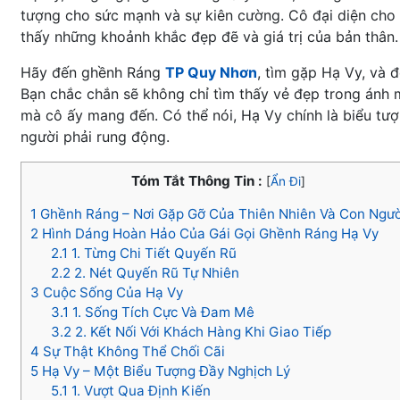
tượng cho sức mạnh và sự kiên cường. Cô đại diện cho 
thấy những khoảnh khắc đẹp đẽ và giá trị của bản thân.
Hãy đến ghềnh Ráng
TP Quy Nhơn
, tìm gặp Hạ Vy, và 
Bạn chắc chắn sẽ không chỉ tìm thấy vẻ đẹp trong ánh 
mà cô ấy mang đến. Có thể nói, Hạ Vy chính là biểu tượ
người phải rung động.
Tóm Tắt Thông Tin :
[
Ẩn Đi
]
1
Ghềnh Ráng – Nơi Gặp Gỡ Của Thiên Nhiên Và Con Ngườ
2
Hình Dáng Hoàn Hảo Của Gái Gọi Ghềnh Ráng Hạ Vy
2.1
1. Từng Chi Tiết Quyến Rũ
2.2
2. Nét Quyến Rũ Tự Nhiên
3
Cuộc Sống Của Hạ Vy
3.1
1. Sống Tích Cực Và Đam Mê
3.2
2. Kết Nối Với Khách Hàng Khi Giao Tiếp
4
Sự Thật Không Thể Chối Cãi
5
Hạ Vy – Một Biểu Tượng Đầy Nghịch Lý
5.1
1. Vượt Qua Định Kiến