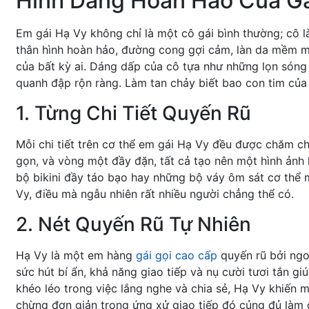
Hình Dáng Hoàn Hảo Của Gá
Em gái Hạ Vy không chỉ là một cô gái bình thường; cô l
thân hình hoàn hảo, đường cong gợi cảm, làn da mềm mạ
của bất kỳ ai. Dáng dấp của cô tựa như những lọn sóng
quanh đập rộn ràng. Làm tan chảy biết bao con tim của
1. Từng Chi Tiết Quyến Rũ
Mỗi chi tiết trên cơ thể em gái Hạ Vy đều được chăm c
gọn, và vòng một đầy đặn, tất cả tạo nên một hình ảnh
bộ bikini đầy táo bạo hay những bộ váy ôm sát cơ thể 
Vy, điều mà ngẫu nhiên rất nhiều người chẳng thể có.
2. Nét Quyến Rũ Tự Nhiên
Hạ Vy là một em hàng
gái gọi cao cấp
quyến rũ bởi ngo
sức hút bí ẩn, khả năng giao tiếp và nụ cười tươi tắn g
khéo léo trong việc lắng nghe và chia sẻ, Hạ Vy khiến 
chừng đơn giản trong ứng xử giao tiếp đó củng đủ làm 