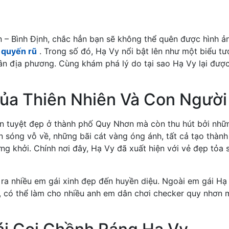
 – Bình Định, chắc hẳn bạn sẽ không thể quên được hình ả
 quyến rũ
. Trong số đó, Hạ Vy nổi bật lên như một biểu t
ân địa phương. Cùng khám phá lý do tại sao Hạ Vy lại được
ủa Thiên Nhiên Và Con Người
iên tuyệt đẹp ở thành phố Quy Nhơn mà còn thu hút bởi nhữ
 sóng vỗ về, những bãi cát vàng óng ánh, tất cả tạo thành
 khởi. Chính nơi đây, Hạ Vy đã xuất hiện với vẻ đẹp tỏa 
 ra nhiều em gái xinh đẹp đến huyền diệu. Ngoài em gái Hạ
, có thể làm cho nhiều anh em dân chơi checker quy nhơn 