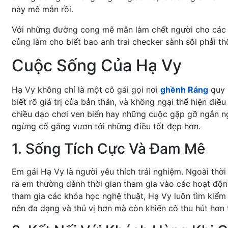
này mê mẫn rồi.
Với những đường cong mê mẫn làm chết người cho các c
củng làm cho biết bao anh trai checker sành sõi phải th
Cuộc Sống Của Hạ Vy
Hạ Vy không chỉ là một cô gái gọi nơi
ghềnh Ráng
quy 
biết rõ giá trị của bản thân, và không ngại thể hiện đ
chiều dạo chơi ven biển hay những cuộc gặp gỡ ngắn n
ngừng cố gắng vươn tới những điều tốt đẹp hơn.
1. Sống Tích Cực Và Đam Mê
Em gái Hạ Vy là người yêu thích trải nghiệm. Ngoài thờ
ra em thường dành thời gian tham gia vào các hoạt độn
tham gia các khóa học nghệ thuật, Hạ Vy luôn tìm kiếm 
nên đa dạng và thú vị hơn mà còn khiến cô thu hút hơn