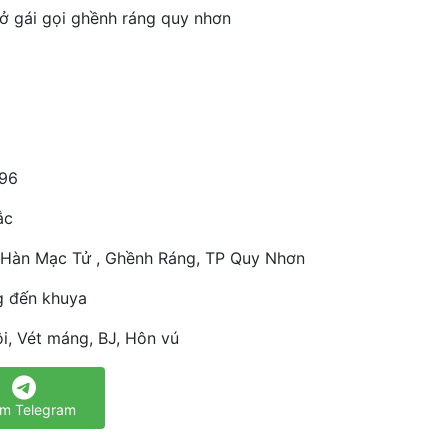
ở gái gọi ghềnh ráng quy nhơn
96
ắc
Hàn Mạc Tử , Ghềnh Ráng, TP Quy Nhơn
g đến khuya
i, Vét máng, BJ, Hôn vú
m Telegram