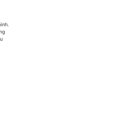
m
ình.
ống
ều