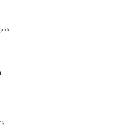
g
gười
g
g
ng.