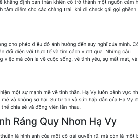
ể khẳng định bản thân khiến cô trở thành một nguồn cảm 
nh tâm điểm cho các chàng trai khi đi check gái gọi ghềnh
ông cho phép điều đó ảnh hưởng đến suy nghĩ của mình. Cô
n đối diện với thực tế và tìm cách vượt qua. Những câu
 việc mà còn là về cuộc sống, về tình yêu, sự mất mát, và
 hiện một sự mạnh mẽ về tinh thần. Hạ Vy luôn bênh vực n
 mê và không sợ hãi. Sự tự tin và sức hấp dẫn của Hạ Vy 
thể chia sẻ và động viên lẫn nhau.
ềnh Ráng Quy Nhơn Hạ Vy
thuần là hình ảnh của một cô gái quyến rũ, mà còn là một 