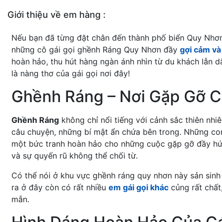
Giới thiệu về em hàng :
Nếu bạn đã từng đặt chân đến thành phố biển Quy Nhơn
những cô gái gọi ghềnh Ráng Quy Nhơn đầy
gợi cảm và
hoàn hảo, thu hút hàng ngàn ánh nhìn từ du khách lẫn d
là nàng thơ của gái gọi nơi đây!
Ghềnh Ráng – Nơi Gặp Gỡ C
Ghềnh Ráng
không chỉ nổi tiếng với cảnh sắc thiên nh
câu chuyện, những bí mật ẩn chứa bên trong. Những con
một bức tranh hoàn hảo cho những cuộc gặp gỡ đầy hứng
và sự quyến rũ không thể chối từ.
Có thể nói ở khu vực ghềnh ráng quy nhơn này sản sinh
ra ở đây còn có rất nhiều
em gái gọi khác
củng rất chất
mẫn.