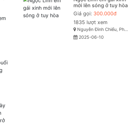
mới lên sóng ở tuy hòa
Giá gọi:
300.000đ
 em
1835 lượt xem
Nguyễn Đình Chiểu, Phường 7, TP Tuy Hòa, Phú Yên
2025-06-10
buổi
g
này
n
trở