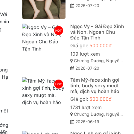
2026-07-20
 Với
nhìn
Ngọc Vy – Gái Đẹp Xinh
g
HOT
và Non, Ngoan Chu
Đáo Tận Tình
Giá gọi:
500.000đ
109 lượt xem
Chương Dương, Nguyễn Văn Cừ, Quy Nhơn, Bình Định
2026-07-20
rong
a Hạ
Tâm Mỹ-face xinh gợi
HOT
tình, body sexy mượt
mà, dịch vụ hoàn hảo
Giá gọi:
500.000đ
1731 lượt xem
 một
Chương Dương, Nguyễn Văn Cừ, TP Quy Nhơn
ự
2026-06-19
ưởng
biển
Ngọc Linh em gái xinh