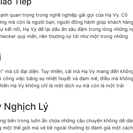
iao Tiếp
cạnh quan trọng trong nghề nghiệp gái gọi của Hạ Vy. Cô
g mà còn là người bạn, người đồng hành giúp khách hàn
sự kết nối, Hạ Vy để lại dấu ấn sâu đậm trong lòng những n
checker quý mến, nên thường lui tới như một trong những
i
ọi” mà cô đại diện. Tuy nhiên, cái mà Hạ Vy mang đến khôn
vào công việc bằng sự nhiệt huyết và đam mê, điều mà khôn
hiến Hạ Vy không chỉ là một dịch vụ mà còn là một trải
 Nghịch Lý
nhưng bên trong luôn ẩn chứa những câu chuyện không dễ dà
g một thế giới mà vẻ bề ngoài thường bị đánh giá một cách