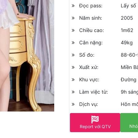
Đọc pass:
Lấy số 
Năm sinh:
2005
Chiều cao:
1m62
Cân nặng:
49kg
Số đo:
88-60-
Xuất xứ:
Miền B
Khu vực:
Đường 
Làm việc từ:
9h sán
Dịch vụ:
Hôn mô
Nhó
Report với QTV