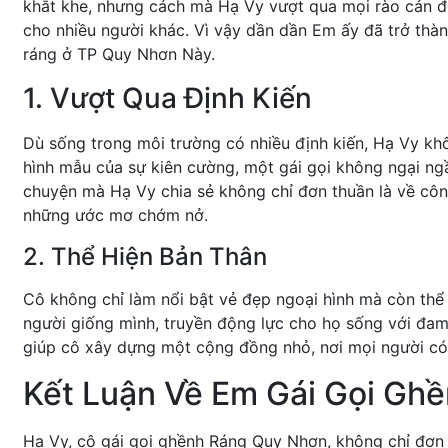
khắt khe, nhưng cách mà Hạ Vy vượt qua mọi rào cản đ
cho nhiều người khác. Vì vậy dần dần Em ấy đã trở thà
ráng ở TP Quy Nhơn Này.
1. Vượt Qua Định Kiến
Dù sống trong môi trường có nhiều định kiến, Hạ Vy kh
hình mẫu của sự kiên cường, một gái gọi không ngại ngầ
chuyện mà Hạ Vy chia sẻ không chỉ đơn thuần là về công
những ước mơ chớm nở.
2. Thể Hiện Bản Thân
Cô không chỉ làm nổi bật vẻ đẹp ngoại hình mà còn thể
người giống mình, truyền động lực cho họ sống với đam
giúp cô xây dựng một cộng đồng nhỏ, nơi mọi người có 
Kết Luận Về Em Gái Gọi Gh
Hạ Vy, cô gái gọi ghềnh Ráng Quy Nhơn, không chỉ đơn 