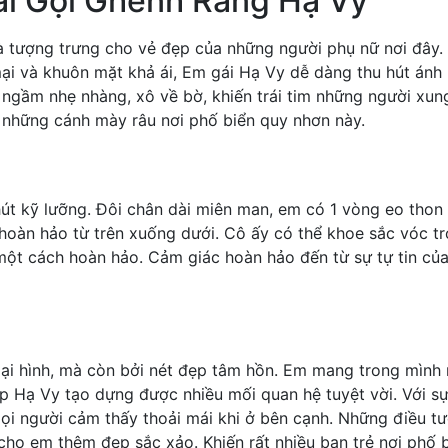
i Gọi Ghềnh Ráng Hạ Vy
à tượng trưng cho vẻ đẹp của những người phụ nữ nơi đây.
i và khuôn mặt khả ái, Em gái Hạ Vy dễ dàng thu hút ánh 
 ngầm nhẹ nhàng, xô về bờ, khiến trái tim những người xun
 những cánh mày râu nơi phố biển quy nhơn này.
hút kỹ lưỡng. Đôi chân dài miên man, em có 1 vòng eo thon
 hoàn hảo từ trên xuống dưới. Cô ấy có thể khoe sắc vóc t
một cách hoàn hảo. Cảm giác hoàn hảo đến từ sự tự tin củ
ại hình, mà còn bởi nét đẹp tâm hồn. Em mang trong mình
iúp Hạ Vy tạo dựng được nhiều mối quan hệ tuyệt vời. Với s
mọi người cảm thấy thoải mái khi ở bên cạnh. Những điều t
cho em thêm đẹp sắc xảo. Khiến rất nhiều bạn trẻ nơi phố 