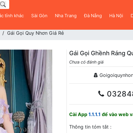
c tỉnh khác
Sài Gòn
Nha Trang
Đà Nẵng
Hà Nội
D
Gái Gọi Quy Nhơn Giá Rẻ
Gái Gọi Ghềnh Ráng Q
Chưa có đánh giá
Goigoiquynho
03284
Cài App
1.1.1.1
để vào web và
Thông tin tóm tắt :