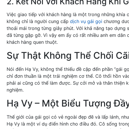
2. Kết Nối Với Khách Hàng Khi G
Việc giao tiếp với khách hàng là một trong những khía 
không chỉ là người cung cấp
dịch vụ gái gọi
chương dươn
thoải mái trong từng giây phút. Với khả năng tạo dựng 
đã từng gặp gỡ. Vì vậy em ấy có rất nhiều anh em dân 
khách hàng quen thuột.
Sự Thật Không Thể Chối Cã
Nói đến Hạ Vy, không thể thiếu đề cập đến phần “gái g
chỉ đơn thuần là một trải nghiệm cơ thể. Cô thổi hồn 
phải ai cũng có thể làm được. Sự cởi mở và thân thiện k
nghiệm.
Hạ Vy – Một Biểu Tượng Đầy
Thế giới của gái gọi có vẻ ngoài đẹp đẽ và lấp lánh, 
Hạ Vy là một ví dụ điển hình cho điều đó. Cô sống tron