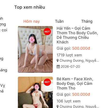
Top xem nhiều
nh
Hôm nay
Tuần
Tháng
ượng
Hải Yến – Gợi Cảm
 coi
HOT
Thơm Tho Body Cuốn,
Dễ Thương Chiều
Khách
Giá gọi:
500.000đ
1719 lượt xem
ng
Chương Dương, Nguyễn Văn Cừ, Quy Nhơn, Bình Định
2026-07-20
sáng
Bé Kem – Face Xinh,
HOT
Body Đẹp, Gợi Cảm
 Vỵ
Thơm Tho
mê
Giá gọi:
500.000đ
106 lượt xem
Chương Dương, Nguyễn Văn Cừ, Quy Nhơn, Bình Định