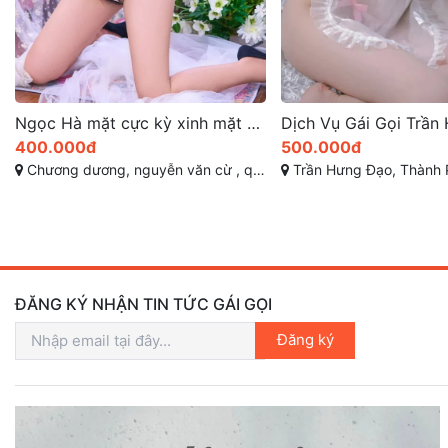
Dịch Vụ Gái Gọi Trần Hưng Đạo Quy Nhơn: Thông Tin Cần Biết Và Liên Hệ
500.000đ
1.000.000đ
Trần Hưng Đạo, Thành Phố Quy Nhơn, Bình Định
Ngô Mây, Thành Phố Quy Nhơ
ĐĂNG KÝ NHẬN TIN TỨC GÁI GỌI
Đăng ký