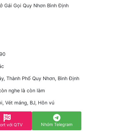
 ở Gái Gọi Quy Nhơn Bình Định
90
ắc
y, Thành Phố Quy Nhơn, Bình Định
còn nghe là còn làm
i, Vét máng, BJ, Hôn vú
Nhóm Telegram
ort với QTV