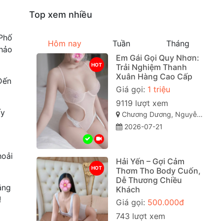
Top xem nhiều
Phố
Hôm nay
Tuần
Tháng
 hảo
Em Gái Gọi Quy Nhơn:
HOT
Trải Nghiệm Thanh
Xuân Hàng Cao Cấp
Đến
Giá gọi:
1 triệu
9119 lượt xem
ấy
Chương Dương, Nguyễn Văn Cừ, Quy Nhơn, Bình Định
2026-07-21
hoải
Hải Yến – Gợi Cảm
HOT
Thơm Tho Body Cuốn,
Dễ Thương Chiều
ăng
Khách
!
Giá gọi:
500.000đ
743 lượt xem
a