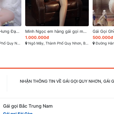
Minh Ngọc em hàng gái gọi mới toanh ở tp quy nhơn
Gái Gọi Ghềnh Ráng Quy Nhơn Hạ Vy 1 Biểu Tượng Hoàn Hảo
500.000đ
1.000.00
n, Bình Định
Đường Hàn Mạc Tử , Ghềnh Ráng, TP Quy Nhơn
Ngô Mây -T
NHẬN THÔNG TIN VỀ GÁI GỌI QUY NHƠN, GÁI G
Gái gọi Bắc Trung Nam
Gái gọi Sài Gòn