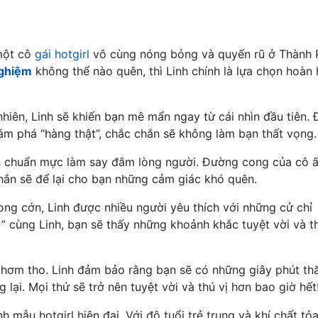
 một cô
gái hotgirl
vô cùng nóng bỏng và quyến rũ ở Thành 
nghiệm
không thể nào quên, thì Linh chính là lựa chọn hoàn
hiên, Linh sẽ khiến bạn mê mẩn ngay từ cái nhìn đầu tiên. 
ám phá “hàng thật”, chắc chắn sẽ không làm bạn thất vọng.
ình chuẩn mực làm say đắm lòng người. Đường cong của cô 
hắn sẽ để lại cho bạn những cảm giác khó quên.
ng cớn, Linh được nhiều người yêu thích với những cử chỉ
” cùng Linh, bạn sẽ thấy những khoảnh khắc tuyệt vời và t
thơm tho. Linh đảm bảo rằng bạn sẽ có những giây phút th
 lại. Mọi thứ sẽ trở nên tuyệt vời và thú vị hơn bao giờ hết
 mẫu hotgirl hiện đại. Với độ tuổi trẻ trung và khí chất tỏ