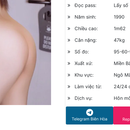
Đọc pass:
Lấy số
Năm sinh:
1990
Chiều cao:
1m62
Cân nặng:
47kg
Số đo:
95-60-
Xuất xứ:
Miền B
Khu vực:
Ngô Mâ
Làm việc từ:
24/24 
Dịch vụ:
Hôn mô
Telegram Biên Hòa
Rep