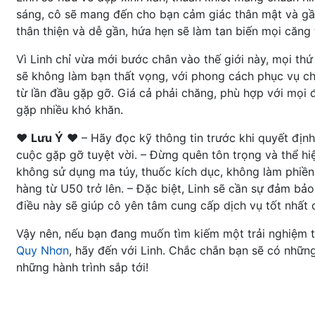
sáng, cô sẽ mang đến cho bạn cảm giác thân mật và gần 
thân thiện và dễ gần, hứa hẹn sẽ làm tan biến mọi căng 
Vì Linh chỉ vừa mới bước chân vào thế giới này, mọi th
sẽ không làm bạn thất vọng, với phong cách phục vụ ch
từ lần đầu gặp gỡ. Giá cả phải chăng, phù hợp với mọi đ
gặp nhiều khó khăn.
❤️
Lưu Ý
❤️ – Hãy đọc kỹ thông tin trước khi quyết định
cuộc gặp gỡ tuyệt vời. – Đừng quên tôn trọng và thể hiệ
không sử dụng ma túy, thuốc kích dục, không làm phiền
hàng từ U50 trở lên. – Đặc biệt, Linh sẽ cần sự đảm bảo 
điều này sẽ giúp cô yên tâm cung cấp dịch vụ tốt nhất 
Vậy nên, nếu bạn đang muốn tìm kiếm một trải nghiệm t
Quy Nhơn
, hãy đến với Linh. Chắc chắn bạn sẽ có những
những hành trình sắp tới!