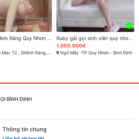
Ruby gái gọi sinh viên quy nhơn hotgirl 2k1 non
Gái Gọi Quy Nhơn Bình Định – Tiểu My Hàng Chuẩn Top Hot Nhất
0đ
800.000đ
P Quy Nhơn - Bình Định
Bến Xe Quy Nhơn
ỌI BÌNH ĐỊNH
Thông tin chung
Liên hệ chúng tôi