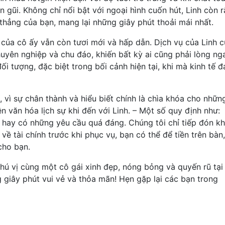
gũi. Không chỉ nổi bật với ngoại hình cuốn hút, Linh còn r
thẳng của bạn, mang lại những giây phút thoải mái nhất.
ứ của cô ấy vẫn còn tươi mới và hấp dẫn. Dịch vụ của Linh 
uyên nghiệp và chu đáo, khiến bất kỳ ai cũng phải lòng ng
ối tượng, đặc biệt trong bối cảnh hiện tại, khi mà kinh tế 
, vì sự chân thành và hiểu biết chính là chìa khóa cho nhữn
n văn hóa lịch sự khi đến với Linh. – Một số quy định như:
 hay có những yêu cầu quá đáng. Chúng tôi chỉ tiếp đón k
về tài chính trước khi phục vụ, bạn có thể để tiền trên bàn,
cho bạn.
hú vị cùng một cô gái xinh đẹp, nóng bỏng và quyến rũ tại
 giây phút vui vẻ và thỏa mãn! Hẹn gặp lại các bạn trong