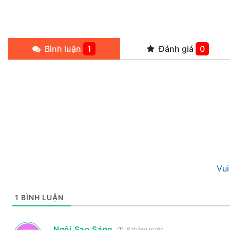
Bình luận
1
Đánh giá
0
Vui
1
BÌNH LUẬN
Ngôi Sao Sáng
8 tháng trước