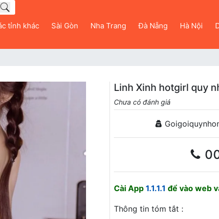
c tỉnh khác
Sài Gòn
Nha Trang
Đà Nẵng
Hà Nội
D
Linh Xinh hotgirl quy 
Chưa có đánh giá
Goigoiquynho
0
Cài App
1.1.1.1
để vào web và
Thông tin tóm tắt :