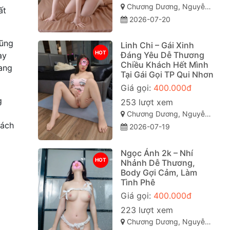
Chương Dương, Nguyễn Văn Cừ, Quy Nhơn, Bình Định
ất
2026-07-20
cũng
Linh Chi – Gái Xinh
HOT
Đáng Yêu Dễ Thương
ay
Chiều Khách Hết Mình
đang
Tại Gái Gọi TP Qui Nhơn
Giá gọi:
400.000đ
g
253 lượt xem
Chương Dương, Nguyễn Văn Cừ, TP Quy Nhơn
hách
2026-07-19
Ngọc Ánh 2k – Nhí
HOT
Nhảnh Dễ Thương,
Body Gợi Cảm, Làm
Tình Phê
Giá gọi:
400.000đ
223 lượt xem
Chương Dương, Nguyễn Văn Cừ, TP Quy Nhơn