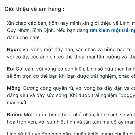
Giới thiệu về em hàng :
Xin chào các bạn, hôm nay mình xin giới thiệu về Linh,
Quy Nhơn, Bình Định. Nếu bạn đang
tìm kiếm một trải 
dành cho bạn!
Ngực
: Với vòng một đầy đặn, săn chắc và hồng hào tự n
với cô ấy, các anh em có thể thoải mái tận hưởng và kh
Eo
: Gợi cảm với vòng eo con kiến, Linh sở hữu thân h
sẽ ôm trọn cơ thể bạn khi bạn được trải nghiệm, chắc c
Mông
: Đường cong quyến rũ, với vòng ba đầy đặn và co
đáng yêu và đầy sức sống. Khi được trải nghiệm “doggy
mái nhất.
Bướm
: Một bướm hồng hào, nhỏ nhắn, luôn sạch sẽ và 
hoa trọn vẹn, với sự nhiệt tình và tận tâm mà cô ấy mang
Linh sở hữu vẻ đẹp xinh xắn, thuần khiết mang chuẩn hình