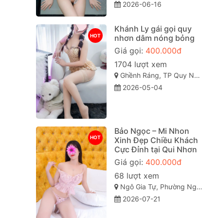
2026-06-16
Khánh Ly gái gọi quy
HOT
nhơn dâm nóng bỏng
Giá gọi:
400.000đ
1704 lượt xem
Ghềnh Ráng, TP Quy Nhơn, Bình Định
2026-05-04
Bảo Ngọc – Mi Nhon
HOT
Xinh Đẹp Chiều Khách
Cực Đỉnh tại Qui Nhơn
Giá gọi:
400.000đ
68 lượt xem
Ngô Gia Tự, Phường Nguyễn Văn Cừ, Thành phố Quy Nhơn, Tỉnh Bình Định
2026-07-21