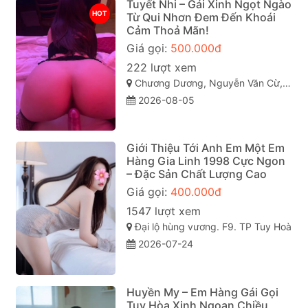
Tuyết Nhi – Gái Xinh Ngọt Ngào
HOT
Từ Qui Nhơn Đem Đến Khoái
Cảm Thoả Mãn!
Giá gọi:
500.000đ
222 lượt xem
Chương Dương, Nguyễn Văn Cừ, TP Quy Nhơn
2026-08-05
Giới Thiệu Tới Anh Em Một Em
Hàng Gia Linh 1998 Cực Ngon
– Đặc Sản Chất Lượng Cao
Giá gọi:
400.000đ
1547 lượt xem
Đại lộ hùng vương. F9. TP Tuy Hoà
2026-07-24
Huyền My – Em Hàng Gái Gọi
Tuy Hòa Xinh Ngoan Chiều