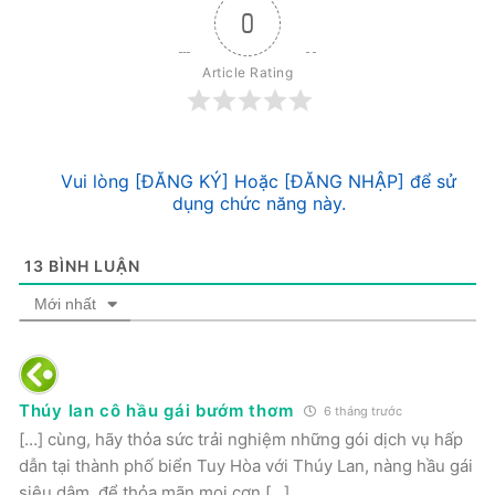
0
Article Rating
Vui lòng [ĐĂNG KÝ] Hoặc [ĐĂNG NHẬP] để sử
dụng chức năng này.
13
BÌNH LUẬN
Mới nhất
Thúy lan cô hầu gái bướm thơm
6 tháng trước
[…] cùng, hãy thỏa sức trải nghiệm những gói dịch vụ hấp
dẫn tại thành phố biển Tuy Hòa với Thúy Lan, nàng hầu gái
siêu dâm, để thỏa mãn mọi cơn […]