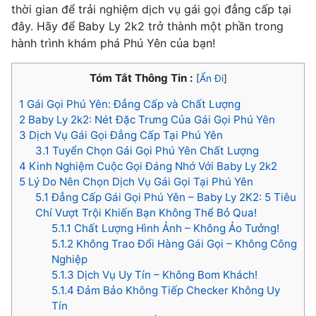
thời gian để trải nghiệm dịch vụ gái gọi đẳng cấp tại
đây. Hãy để Baby Ly 2k2 trở thành một phần trong
hành trình khám phá Phú Yên của bạn!
Tóm Tắt Thông Tin :
[
Ẩn Đi
]
1
Gái Gọi Phú Yên: Đẳng Cấp và Chất Lượng
2
Baby Ly 2k2: Nét Đặc Trưng Của Gái Gọi Phú Yên
3
Dịch Vụ Gái Gọi Đẳng Cấp Tại Phú Yên
3.1
Tuyển Chọn Gái Gọi Phú Yên Chất Lượng
4
Kinh Nghiệm Cuộc Gọi Đáng Nhớ Với Baby Ly 2k2
5
Lý Do Nên Chọn Dịch Vụ Gái Gọi Tại Phú Yên
5.1
Đẳng Cấp Gái Gọi Phú Yên – Baby Ly 2K2: 5 Tiêu
Chí Vượt Trội Khiến Bạn Không Thể Bỏ Qua!
5.1.1
Chất Lượng Hình Ảnh – Không Ảo Tưởng!
5.1.2
Không Trao Đổi Hàng Gái Gọi – Không Công
Nghiệp
5.1.3
Dịch Vụ Uy Tín – Không Bom Khách!
5.1.4
Đảm Bảo Không Tiếp Checker Không Uy
Tín