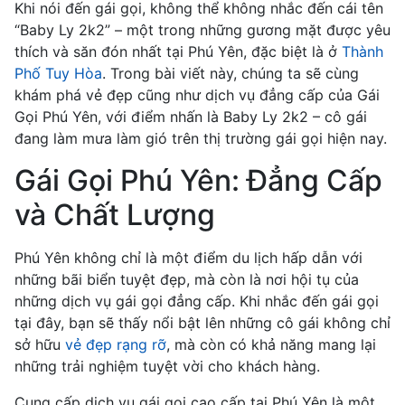
Khi nói đến gái gọi, không thể không nhắc đến cái tên
“Baby Ly 2k2” – một trong những gương mặt được yêu
thích và săn đón nhất tại Phú Yên, đặc biệt là ở
Thành
Phố Tuy Hòa
. Trong bài viết này, chúng ta sẽ cùng
khám phá vẻ đẹp cũng như dịch vụ đẳng cấp của Gái
Gọi Phú Yên, với điểm nhấn là Baby Ly 2k2 – cô gái
đang làm mưa làm gió trên thị trường gái gọi hiện nay.
Gái Gọi Phú Yên: Đẳng Cấp
và Chất Lượng
Phú Yên không chỉ là một điểm du lịch hấp dẫn với
những bãi biển tuyệt đẹp, mà còn là nơi hội tụ của
những dịch vụ gái gọi đẳng cấp. Khi nhắc đến gái gọi
tại đây, bạn sẽ thấy nổi bật lên những cô gái không chỉ
sở hữu
vẻ đẹp rạng rỡ
, mà còn có khả năng mang lại
những trải nghiệm tuyệt vời cho khách hàng.
Cung cấp dịch vụ gái gọi cao cấp tại Phú Yên là một