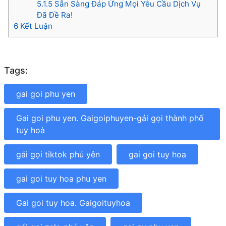
5.1.5
Sẵn Sàng Đáp Ứng Mọi Yêu Cầu Dịch Vụ
Đã Đề Ra!
6
Kết Luận
Tags:
gai goi phu yen
Gai goi phu yen. Gaigoiphuyen-gái gọi thành phố
tuy hoà
gái gọi tiktok phú yên
gai goi tuy hoa
gai goi tuy hoa phu yen
Gai goi tuy hoa. Gaigoituyhoa