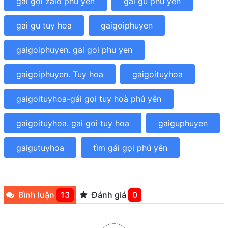
gái gọi zalo phú yên
gai gu phu yen
gai gu tuy hoa
gaigoiphuyen
gaigoiphuyen. gai goi phu yen
gaigoiphuyen. Tuy hoa
gaigoituyhoa
gaigoituyhoa-gái gọi tuy hoà phú yên
gaigoituyhoa. gai goi tuy hoa
gaiguphuyen
gaigutuyhoa
tìm gái gọi phú yên
Bình luận
13
Đánh giá
0