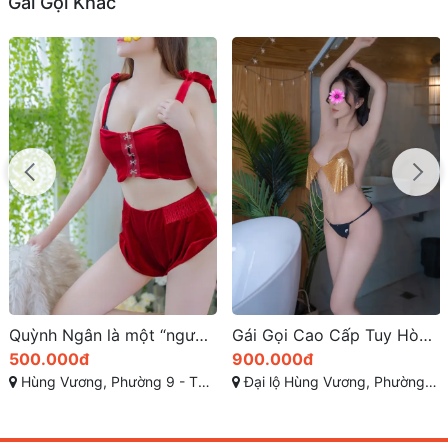
Gái Gọi Khác
Quỳnh Ngân là một “người yêu” tận tâm kỹ năng phong phú
Gái Gọi Cao Cấp Tuy Hòa: Nơi Đến Của Những Trải Nghiệm Đẳng Cấp
500.000đ
900.000đ
Hùng Vương, Phường 9 - TP Tuy Hòa - Phú Yên
Đại lộ Hùng Vương, Phường 9, Tuy Hòa, Phú Yên