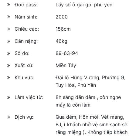
Đọc pass:
Lấy số ở gai goi phu yen
Năm sinh:
2000
Chiều cao:
156cm
Cân nặng:
46kg
Số đo:
89-63-94
Xuất xứ:
Miền Tây
Khu vực:
Đại lộ Hùng Vương, Phường 9,
Tuy Hòa, Phú Yên
Làm việc từ:
8h sáng đến đêm , còn nghe
máy là còn làm
Dịch vụ:
Qua đêm, Hôn môi, Vét máng,
BJ, ( khách nhớ vệ sinh sạch sẽ
răng miệng ). Không tiếp khách