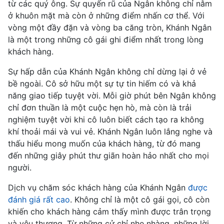
từ các quý ông. Sự quyến rũ của Ngân không chỉ nằm
ở khuôn mặt mà còn ở những điểm nhấn cơ thể. Với
vòng một đầy đặn và vòng ba căng tròn, Khánh Ngân
là một trong những cô gái ghi điểm nhất trong lòng
khách hàng.
Sự hấp dẫn của Khánh Ngân không chỉ dừng lại ở vẻ
bề ngoài. Cô sở hữu một sự tự tin hiếm có và khả
năng giao tiếp tuyệt vời. Mỗi giờ phút bên Ngân không
chỉ đơn thuần là một cuộc hẹn hò, mà còn là trải
nghiệm tuyệt vời khi cô luôn biết cách tạo ra không
khí thoải mái và vui vẻ. Khánh Ngân luôn lắng nghe và
thấu hiểu mong muốn của khách hàng, từ đó mang
đến những giây phút thư giãn hoàn hảo nhất cho mọi
người.
Dịch vụ chăm sóc khách hàng của Khánh Ngân
được
đánh giá rất cao
. Không chỉ là một cô gái gọi, cô còn
khiến cho khách hàng cảm thấy mình được trân trọng
và yêu thương. Từ những cử chỉ nhẹ nhàng, những lời