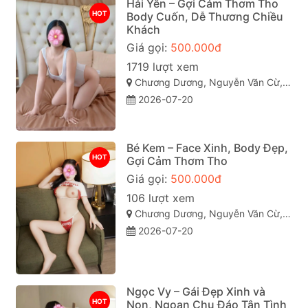
Hải Yến – Gợi Cảm Thơm Tho
HOT
Body Cuốn, Dễ Thương Chiều
Khách
Giá gọi:
500.000đ
1719 lượt xem
Chương Dương, Nguyễn Văn Cừ, Quy Nhơn, Bình Định
2026-07-20
Bé Kem – Face Xinh, Body Đẹp,
HOT
Gợi Cảm Thơm Tho
Giá gọi:
500.000đ
106 lượt xem
Chương Dương, Nguyễn Văn Cừ, Quy Nhơn, Bình Định
2026-07-20
Ngọc Vy – Gái Đẹp Xinh và
HOT
Non, Ngoan Chu Đáo Tận Tình