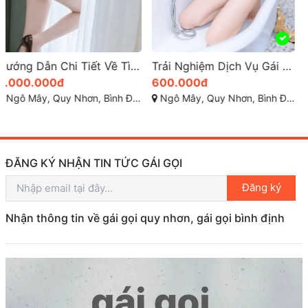
Trải Nghiệm Dịch Vụ Gái Gọi Sinh Viên Quy Nhơn Tại Bình Định
Gái Đi Khách Quy Nhơn – Em Gái Tiểu My 2k
600.000đ
600.000đ
Ngô Mây, Quy Nhơn, Bình Định
Xuân Diệu - Hải Cảng - Quy Nhơn - Bình Định
ĐĂNG KÝ NHẬN TIN TỨC GÁI GỌI
Đăng ký
Nhận thông tin về gái gọi quy nhơn, gái gọi bình định