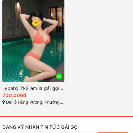
Lybaby 2k2 em là gái gọi phú yên cam kết sướng
700.000đ
Đại lộ Hùng Vương, Phường 9 - TP Tuy Hòa - Phú Yên
ĐĂNG KÝ NHẬN TIN TỨC GÁI GỌI