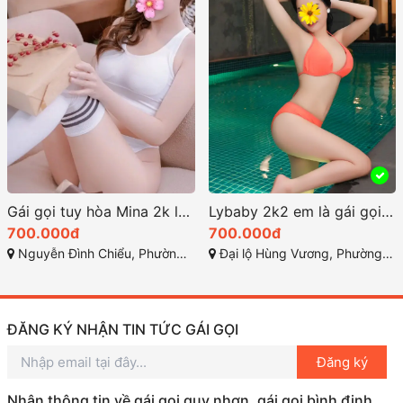
Gái gọi tuy hòa Mina 2k làm tình điêu luyện
Lybaby 2k2 em là gái gọi phú yên cam kết sướng
700.000đ
700.000đ
Nguyễn Đình Chiểu, Phường 7, TP Tuy Hòa, Phú Yên
Đại lộ Hùng Vương, Phường 9 - TP Tuy Hòa - Phú Yên
ĐĂNG KÝ NHẬN TIN TỨC GÁI GỌI
Đăng ký
Nhận thông tin về gái gọi quy nhơn, gái gọi bình định