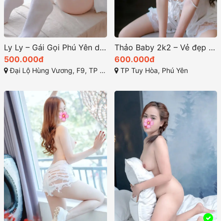
Ly Ly – Gái Gọi Phú Yên dáng mi nhon xinh đẹp dâm đãng, chiều khách hết mình
Thảo Baby 2k2 – Vẻ đẹp cực quyến rũ từ Gai Goi Tuy Hoa, Phú Yên
500.000đ
600.000đ
Đại Lộ Hùng Vương, F9, TP Tuy hòa, Phú Yên
TP Tuy Hòa, Phú Yên