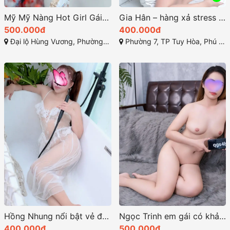
Mỹ Mỹ Nàng Hot Girl Gái Gọi TP Tuy Hòa Xinh Đẹp, Dâm Dực, Chiều Khách Tận Tình
Gia Hân – hàng xả stress và thỏa mãn mong muốn
500.000đ
400.000đ
Đại lộ Hùng Vương, Phường 7, Tuy Hòa, Phú Yên
Phường 7, TP Tuy Hòa, Phú Yên
Hồng Nhung nổi bật vẻ đẹp nóng bỏng
Ngọc Trinh em gái có khả năng tình dục cuồng nhiệt
400.000đ
500.000đ