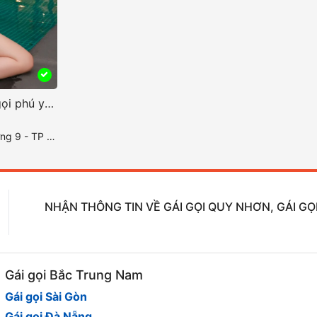
Lybaby 2k2 em là gái gọi phú yên cam kết sướng
y Hòa - Phú Yên
NHẬN THÔNG TIN VỀ GÁI GỌI QUY NHƠN, GÁI GỌI
Gái gọi Bắc Trung Nam
Gái gọi Sài Gòn
Gái gọi Đà Nẵng