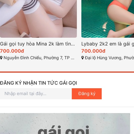
Gái gọi tuy hòa Mina 2k làm tình điêu luyện
700.000đ
700.000đ
Nguyễn Đình Chiểu, Phường 7, TP Tuy Hòa, Phú Yên
Đại lộ Hùng Vương, Phường 9 - TP Tu
ĐĂNG KÝ NHẬN TIN TỨC GÁI GỌI
Đăng ký