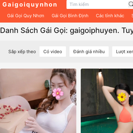
Gaigoiquynhon
Gái Gọi Quy Nhơn
Gái Gọi Bình Định
Các tỉnh khác
Danh Sách Gái Gọi: gaigoiphuyen. Tu
Sắp xếp theo
Có video
Đánh giá nhiều
Lượt xe