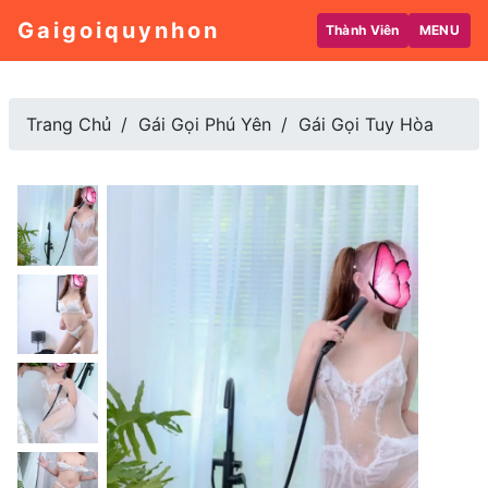
Gaigoiquynhon
Thành Viên
MENU
Trang Chủ
Gái Gọi Phú Yên
Gái Gọi Tuy Hòa