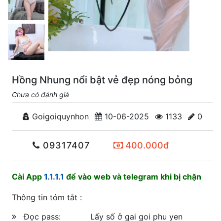
Hồng Nhung nổi bật vẻ đẹp nóng bỏng
Chưa có đánh giá
Goigoiquynhon
10-06-2025
1133
0
09317407
400.000đ
Cài App
1.1.1.1
để vào web và telegram khi bị chặn
Thông tin tóm tắt :
Đọc pass:
Lấy số ở gai goi phu yen