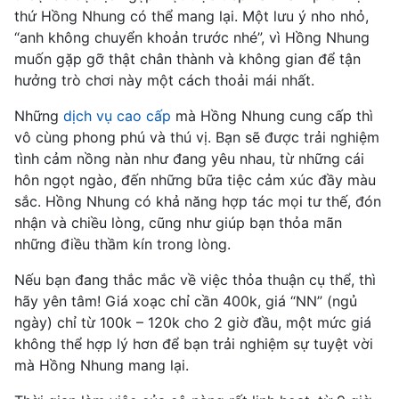
thứ Hồng Nhung có thể mang lại. Một lưu ý nho nhỏ,
“anh không chuyển khoản trước nhé”, vì Hồng Nhung
muốn gặp gỡ thật chân thành và không gian để tận
hưởng trò chơi này một cách thoải mái nhất.
Những
dịch vụ cao cấp
mà Hồng Nhung cung cấp thì
vô cùng phong phú và thú vị. Bạn sẽ được trải nghiệm
tình cảm nồng nàn như đang yêu nhau, từ những cái
hôn ngọt ngào, đến những bữa tiệc cảm xúc đầy màu
sắc. Hồng Nhung có khả năng hợp tác mọi tư thế, đón
nhận và chiều lòng, cũng như giúp bạn thỏa mãn
những điều thầm kín trong lòng.
Nếu bạn đang thắc mắc về việc thỏa thuận cụ thể, thì
hãy yên tâm! Giá xoạc chỉ cần 400k, giá “NN” (ngủ
ngày) chỉ từ 100k – 120k cho 2 giờ đầu, một mức giá
không thể hợp lý hơn để bạn trải nghiệm sự tuyệt vời
mà Hồng Nhung mang lại.