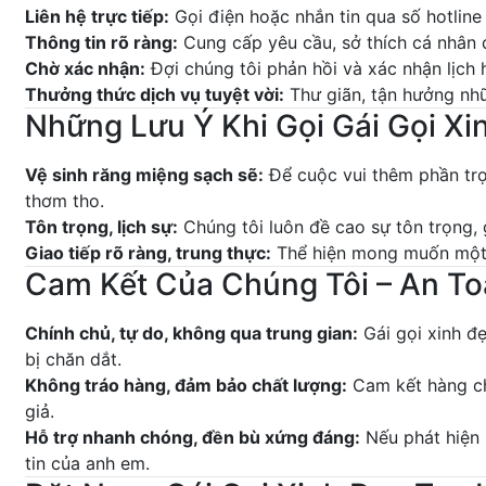
Liên hệ trực tiếp:
Gọi điện hoặc nhắn tin qua số hotline 
Thông tin rõ ràng:
Cung cấp yêu cầu, sở thích cá nhân 
Chờ xác nhận:
Đợi chúng tôi phản hồi và xác nhận lịch 
Thưởng thức dịch vụ tuyệt vời:
Thư giãn, tận hưởng nhữ
Những Lưu Ý Khi Gọi Gái Gọi Xi
Vệ sinh răng miệng sạch sẽ:
Để cuộc vui thêm phần trọ
thơm tho.
Tôn trọng, lịch sự:
Chúng tôi luôn đề cao sự tôn trọng, g
Giao tiếp rõ ràng, trung thực:
Thể hiện mong muốn một c
Cam Kết Của Chúng Tôi – An To
Chính chủ, tự do, không qua trung gian:
Gái gọi xinh đẹ
bị chăn dắt.
Không tráo hàng, đảm bảo chất lượng:
Cam kết hàng ch
giả.
Hỗ trợ nhanh chóng, đền bù xứng đáng:
Nếu phát hiện 
tin của anh em.