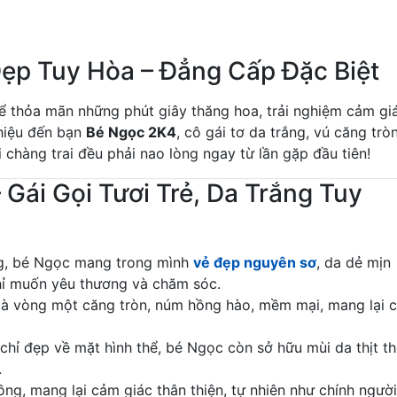
ẹp Tuy Hòa – Đẳng Cấp Đặc Biệt
 thỏa mãn những phút giây thăng hoa, trải nghiệm cảm gi
thiệu đến bạn
Bé Ngọc 2K4
, cô gái tơ da trắng, vú căng tròn
 chàng trai đều phải nao lòng ngay từ lần gặp đầu tiên!
Gái Gọi Tươi Trẻ, Da Trắng Tuy
ờng, bé Ngọc mang trong mình
vẻ đẹp nguyên sơ
, da dẻ mịn
chỉ muốn yêu thương và chăm sóc.
là vòng một căng tròn, núm hồng hào, mềm mại, mang lại 
hỉ đẹp về mặt hình thể, bé Ngọc còn sở hữu mùi da thịt t
.
ng, mang lại cảm giác thân thiện, tự nhiên như chính người