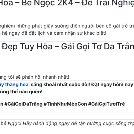
Hòa – Bé Ngọc 2K4 – Để Trải Nghi
ghiệm những phút giây sướng điên người bên cô gái trẻ tr
 hệ ngay để đặt lịch và cảm nhận sự khác biệt!
 Đẹp Tuy Hòa – Gái Gọi Tơ Da Trắn
úng tôi sẽ phản hồi nhanh nhất!
ây thăng hoa
, sảng khoái nhất cuộc đời! Đặt ngay hôm nay
hông thể nào quên!
n #GáiGọiDaTrắng #TìnhNhưMèoCon #GáiGọiTươiTrẻ
 bé Ngọc! Hãy hành động ngay để tận hưởng cuộc sống tr