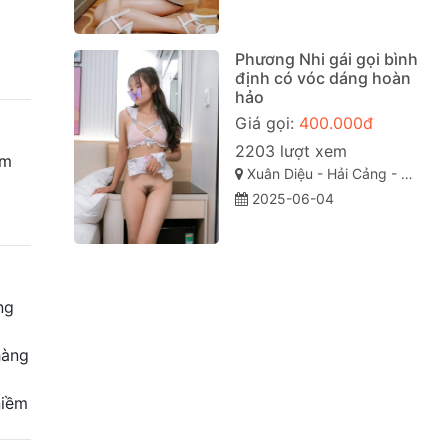
Phương Nhi gái gọi bình
định có vóc dáng hoàn
hảo
Giá gọi:
400.000đ
2203 lượt xem
um
Xuân Diệu - Hải Cảng - Quy Nhơn - Bình Định
2025-06-04
ng
hàng
niềm