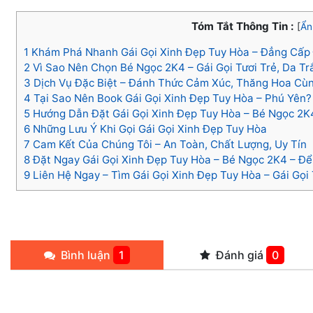
Tóm Tắt Thông Tin :
[
Ẩn
1
Khám Phá Nhanh Gái Gọi Xinh Đẹp Tuy Hòa – Đẳng Cấp 
2
Vì Sao Nên Chọn Bé Ngọc 2K4 – Gái Gọi Tươi Trẻ, Da T
3
Dịch Vụ Đặc Biệt – Đánh Thức Cảm Xúc, Thăng Hoa Cùn
4
Tại Sao Nên Book Gái Gọi Xinh Đẹp Tuy Hòa – Phú Yên?
5
Hướng Dẫn Đặt Gái Gọi Xinh Đẹp Tuy Hòa – Bé Ngọc 2K
6
Những Lưu Ý Khi Gọi Gái Gọi Xinh Đẹp Tuy Hòa
7
Cam Kết Của Chúng Tôi – An Toàn, Chất Lượng, Uy Tín
8
Đặt Ngay Gái Gọi Xinh Đẹp Tuy Hòa – Bé Ngọc 2K4 – Để
9
Liên Hệ Ngay – Tìm Gái Gọi Xinh Đẹp Tuy Hòa – Gái Gọi
Bình luận
1
Đánh giá
0