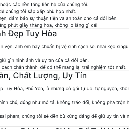
hoặc các nền tảng liên hệ của chúng tôi.
để chúng tôi sắp xếp phù hợp nhất.
hẹn, đảm bảo sự thuận tiện và an toàn cho cả đôi bên.
ng phút giây thăng hoa, không lo lắng gì cả!
nh Đẹp Tuy Hòa
n vẹn, anh em hãy chuẩn bị vệ sinh sạch sẽ, nhai kẹo sing
iữ gìn hình ảnh và uy tín của cả đôi bên.
ách chân thành, để có thể mang lại trải nghiệm tốt nhất.
àn, Chất Lượng, Uy Tín
p Tuy Hòa, Phú Yên, là những cô gái tự do, tự nguyện, khô
ính chủ, đúng như mô tả, không tráo đổi, không pha trộn 
sai phạm, chúng tôi sẽ đền bù xứng đáng để giữ uy tín và 