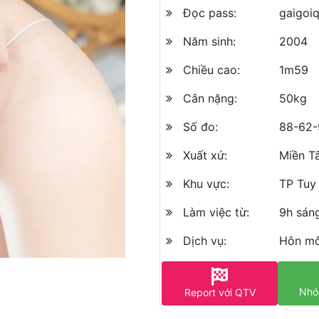
Đọc pass:
gaigoi
Năm sinh:
2004
Chiều cao:
1m59
Cân nặng:
50kg
Số đo:
88-62-
Xuất xứ:
Miền T
Khu vực:
TP Tuy
Làm việc từ:
9h sán
Dịch vụ:
Hôn mô
Nhó
Report với QTV