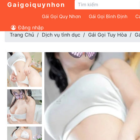
Gaigoiquynhon
Gái Gọi Quy Nhơn
Gái Gọi Bình Định
Cá
Đăng nhập
Trang Chủ
Dịch vụ tình dục
Gái Gọi Tuy Hòa
Gá