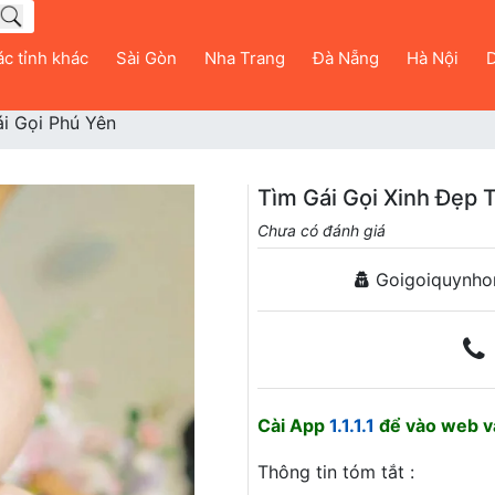
c tỉnh khác
Sài Gòn
Nha Trang
Đà Nẵng
Hà Nội
D
i Gọi Phú Yên
Tìm Gái Gọi Xinh Đẹp
Chưa có đánh giá
Goigoiquynho
Cài App
1.1.1.1
để vào web và
Thông tin tóm tắt :