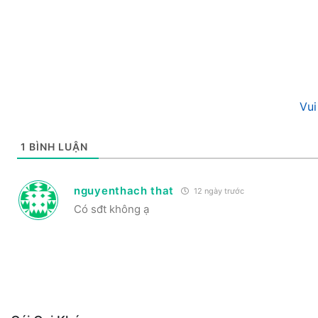
Vui
1
BÌNH LUẬN
nguyenthach that
12 ngày trước
Có sđt không ạ