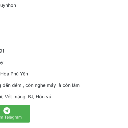
quynhon
91
ây
 Hòa Phú Yên
g đến đêm , còn nghe máy là còn làm
i, Vét máng, BJ, Hôn vú
m Telegram