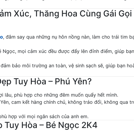
Cảm Xúc, Thăng Hoa Cùng Gái Gọi
ào
, đắm say qua những nụ hôn nồng nàn, làm cho trái tim b
é Ngọc, mọi cảm xúc đều được đẩy lên đỉnh điểm, giúp bạ
đảm bảo môi trường an toàn, vệ sinh sạch sẽ, giúp bạn ho
Đẹp Tuy Hòa – Phú Yên?
ợi lâu, phù hợp cho những đêm muốn quẩy hết mình.
Yên, cam kết hàng chính chủ, không tráo đổi, không qua t
phù hợp với mọi ngân sách của anh em.
p Tuy Hòa – Bé Ngọc 2K4