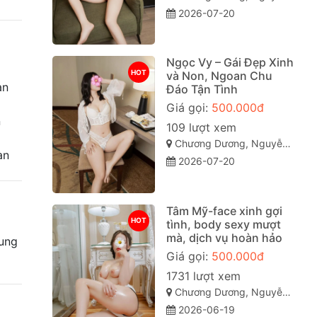
2026-07-20
Ngọc Vy – Gái Đẹp Xinh
HOT
và Non, Ngoan Chu
ạn
Đáo Tận Tình
Giá gọi:
500.000đ
n
109 lượt xem
Chương Dương, Nguyễn Văn Cừ, Quy Nhơn, Bình Định
àn
2026-07-20
Tâm Mỹ-face xinh gợi
HOT
tình, body sexy mượt
mà, dịch vụ hoàn hảo
rung
Giá gọi:
500.000đ
1731 lượt xem
Chương Dương, Nguyễn Văn Cừ, TP Quy Nhơn
2026-06-19