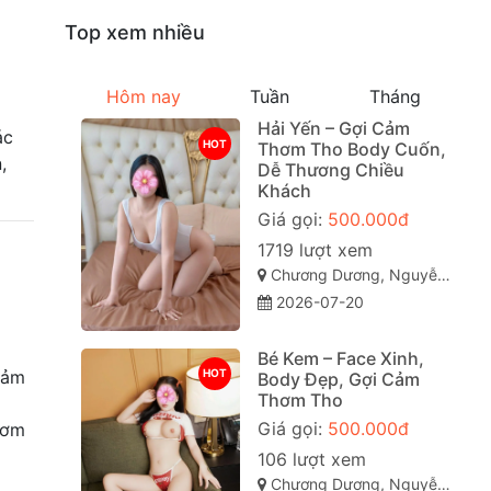
Top xem nhiều
Hôm nay
Tuần
Tháng
Hải Yến – Gợi Cảm
ác
HOT
Thơm Tho Body Cuốn,
,
Dễ Thương Chiều
Khách
Giá gọi:
500.000đ
1719 lượt xem
Chương Dương, Nguyễn Văn Cừ, Quy Nhơn, Bình Định
2026-07-20
Bé Kem – Face Xinh,
HOT
cảm
Body Đẹp, Gợi Cảm
Thơm Tho
Giá gọi:
500.000đ
hơm
106 lượt xem
Chương Dương, Nguyễn Văn Cừ, Quy Nhơn, Bình Định