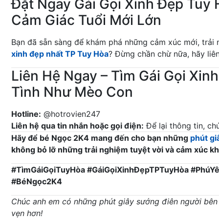
Đặt Ngay Gái Gọi Xinh Đẹp Tuy 
Cảm Giác Tuổi Mới Lớn
Bạn đã sẵn sàng để khám phá những cảm xúc mới, trải n
xinh đẹp nhất TP Tuy Hòa
? Đừng chần chừ nữa, hãy liên
Liên Hệ Ngay – Tìm Gái Gọi Xinh
Tình Như Mèo Con
Hotline:
@hotrovien247
Liên hệ qua tin nhắn hoặc gọi điện:
Để lại thông tin, ch
Hãy để bé Ngọc 2K4 mang đến cho bạn những
phút gi
không bỏ lỡ những trải nghiệm tuyệt vời và cảm xúc k
#TìmGáiGọiTuyHòa #GáiGọiXinhĐẹpTPTuyHòa #PhúYê
#BéNgọc2K4
Chúc anh em có những phút giây sướng điên người bên
vẹn hơn!