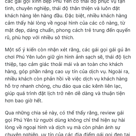
các gái gọi xinh đẹp Phú Yên có thái độ phục vụ tận
tình, chuyên nghiệp, thái độ thân thiện và luôn đặt
khách hàng lên hàng đầu. Đặc biệt, nhiều khách hàng
cảm thấy hài lòng về ngoại hình của các cô nàng, từ
mặt đẹp, dáng chuẩn, phong cách trẻ trung đến quyến
rũ, phù hợp với nhiều sở thích.
Một số ý kiến còn nhận xét rằng, các gái gọi gái gú ăn
chơi Phú Yên luôn giữ gìn hình ảnh sạch sẽ, thái độ lịch
thiệp, tạo cảm giác thoải mái và an toàn cho khách
hàng, góp phần nâng cao uy tín của dịch vụ. Ngoài ra,
nhiều khách còn phản hồi về việc dịch vụ khách hàng
hỗ trợ nhanh chóng, chu đáo qua các kênh liên lạc,
giúp quá trình đặt lịch trở nên dễ dàng và thuận tiện
hơn bao giờ hết.
Qua những chia sẻ này, có thể thấy rằng, review gái
gọi Phú Yên từ người dùng không chỉ thể hiện sự hài
lòng về ngoại hình và dịch vụ mà còn phản ánh sự
chuyên nghiệp, uy tín của các địa điểm gái gọi đẹp tại