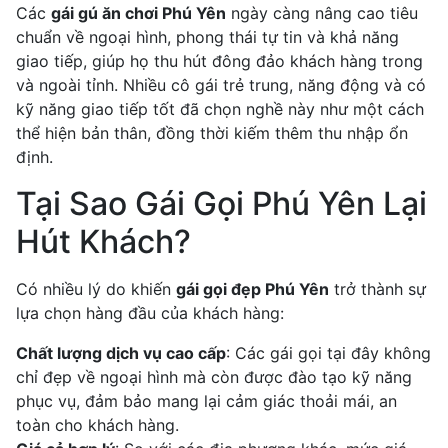
Các
gái gú ăn chơi Phú Yên
ngày càng nâng cao tiêu
chuẩn về ngoại hình, phong thái tự tin và khả năng
giao tiếp, giúp họ thu hút đông đảo khách hàng trong
và ngoài tỉnh. Nhiều cô gái trẻ trung, năng động và có
kỹ năng giao tiếp tốt đã chọn nghề này như một cách
thể hiện bản thân, đồng thời kiếm thêm thu nhập ổn
định.
Tại Sao Gái Gọi Phú Yên Lại
Hút Khách?
Có nhiều lý do khiến
gái gọi đẹp Phú Yên
trở thành sự
lựa chọn hàng đầu của khách hàng:
Chất lượng dịch vụ cao cấp
: Các gái gọi tại đây không
chỉ đẹp về ngoại hình mà còn được đào tạo kỹ năng
phục vụ, đảm bảo mang lại cảm giác thoải mái, an
toàn cho khách hàng.