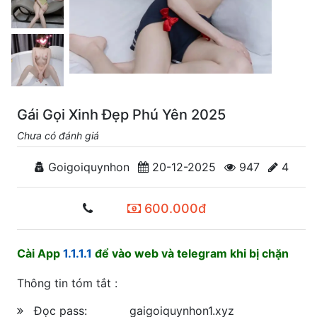
Gái Gọi Xinh Đẹp Phú Yên 2025
Chưa có đánh giá
Goigoiquynhon
20-12-2025
947
4
600.000đ
Cài App
1.1.1.1
để vào web và telegram khi bị chặn
Thông tin tóm tắt :
Đọc pass:
gaigoiquynhon1.xyz