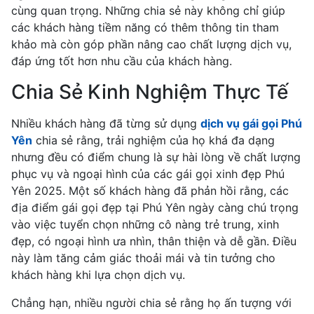
cùng quan trọng. Những chia sẻ này không chỉ giúp
các khách hàng tiềm năng có thêm thông tin tham
khảo mà còn góp phần nâng cao chất lượng dịch vụ,
đáp ứng tốt hơn nhu cầu của khách hàng.
Chia Sẻ Kinh Nghiệm Thực Tế
Nhiều khách hàng đã từng sử dụng
dịch vụ gái gọi Phú
Yên
chia sẻ rằng, trải nghiệm của họ khá đa dạng
nhưng đều có điểm chung là sự hài lòng về chất lượng
phục vụ và ngoại hình của các gái gọi xinh đẹp Phú
Yên 2025. Một số khách hàng đã phản hồi rằng, các
địa điểm gái gọi đẹp tại Phú Yên ngày càng chú trọng
vào việc tuyển chọn những cô nàng trẻ trung, xinh
đẹp, có ngoại hình ưa nhìn, thân thiện và dễ gần. Điều
này làm tăng cảm giác thoải mái và tin tưởng cho
khách hàng khi lựa chọn dịch vụ.
Chẳng hạn, nhiều người chia sẻ rằng họ ấn tượng với