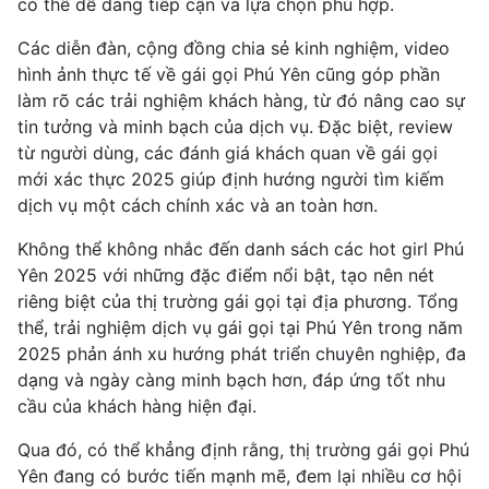
có thể dễ dàng tiếp cận và lựa chọn phù hợp.
Các diễn đàn, cộng đồng chia sẻ kinh nghiệm, video
hình ảnh thực tế về gái gọi Phú Yên cũng góp phần
làm rõ các trải nghiệm khách hàng, từ đó nâng cao sự
tin tưởng và minh bạch của dịch vụ. Đặc biệt, review
từ người dùng, các đánh giá khách quan về gái gọi
mới xác thực 2025 giúp định hướng người tìm kiếm
dịch vụ một cách chính xác và an toàn hơn.
Không thể không nhắc đến danh sách các hot girl Phú
Yên 2025 với những đặc điểm nổi bật, tạo nên nét
riêng biệt của thị trường gái gọi tại địa phương. Tổng
thể, trải nghiệm dịch vụ gái gọi tại Phú Yên trong năm
2025 phản ánh xu hướng phát triển chuyên nghiệp, đa
dạng và ngày càng minh bạch hơn, đáp ứng tốt nhu
cầu của khách hàng hiện đại.
Qua đó, có thể khẳng định rằng, thị trường gái gọi Phú
Yên đang có bước tiến mạnh mẽ, đem lại nhiều cơ hội