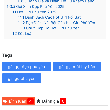
0.6.3
Đánh Giá và Nhận Xét Từ Khách Hàng
1
Gái Gọi Xinh Đẹp Phú Yên 2025
1.1
Hot Girl Phú Yên 2025
1.1.1
Danh Sách Các Hot Girl Nổi Bật
1.1.2
Đặc Điểm Nổi Bật Của Hot Girl Phú Yên
1.1.3
Gợi Ý Gặp Gỡ Hot Girl Phú Yên
1.2
Kết Luận
Tags:
gái gọi đẹp phú yên
gái gọi mới tuy hòa
gai gu phu yen
Bình luận
4
Đánh giá
0