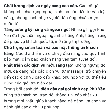
Chất lượng dịch vụ ngày càng cao cấp
: Các cô gái
không chỉ chú trọng ngoại hình mà còn đầu tư vào kỹ
năng, phong cách phục vụ để đáp ứng chuẩn mực
quốc tế.
Tăng cường kỹ năng và ngoại ngữ
: Nhiều gái gọi Phú
Yên đã học thêm ngoại ngữ như tiếng Anh, tiếng Trung
để phục vụ khách quốc tế, mở rộng thị trường.
Chú trọng sự an toàn và bảo mật thông tin khách
hàng
: Các địa điểm và dịch vụ đều nâng cao quy trình
bảo mật, đảm bảo khách hàng yên tâm tuyệt đối.
Phát triển các dịch vụ mới, sáng tạo
: Không ngừng đổi
mới, đa dạng hóa các dịch vụ, từ massage, trò chuyện
đến các dịch vụ cao cấp khác, phù hợp với xu thế tiêu
dùng của giới trẻ hiện đại.
Trong bối cảnh đó,
diễn đàn gái gọi xinh đẹp Phú Yên
cũng trở thành nơi trao đổi thông tin, cập nhật xu
hướng mới nhất, giúp khách hàng dễ dàng lựa chọn và
đánh giá các dịch vụ phù hợp.