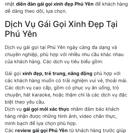
nhật
diễn đàn gái gọi xinh đẹp Phú Yên
để khách hàng
dễ dàng theo dõi, lựa chọn.
Dịch Vụ Gái Gọi Xinh Đẹp Tại
Phú Yên
Dịch vụ gái gọi tại Phú Yên ngày càng đa dạng và
chuyên nghiệp, phù hợp với nhiều nhu cầu khác nhau
của khách hàng. Các dịch vụ tiêu biểu gồm:
Gái gọi
xinh đẹp, trẻ trung, năng động
phù hợp với
các khách hàng muốn có trải nghiệm vui vẻ, thoải mái.
Các dịch vụ cao cấp, gồm có phục vụ ăn uống, trò
chuyện, hát karaoke, hoặc thậm chí là các dịch vụ đặc
biệt theo yêu cầu.
Dịch vụ
gái gọi mới xác thực
nhằm đảm bảo khách
hàng nhận được những hình ảnh, video chân thực,
minh bạch để lựa chọn phù hợp.
Các
review gái gọi Phú Yên
từ khách hàng trước giúp