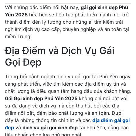
Với những đặc điểm nổi bật này,
gái gọi xinh đẹp Phú
Yên 2025
hứa hẹn sẽ tiếp tục phát triển mạnh mẽ, trở
thành điểm đến lý tưởng cho những ai tìm kiếm trải
nghiệm dịch vụ cao cấp, chuyên nghiệp và an toàn tại
miền Trung.
Địa Điểm và Dịch Vụ Gái
Gọi Đẹp
Trong bối cảnh ngành dịch vụ gái gọi tại Phú Yên ngày
càng phát triển, việc tìm kiếm các địa điểm uy tín và
chất lượng là điều quan tâm hàng đầu của khách hàng.
Gái Gọi xinh đẹp Phú Yên 2025
không chỉ nổi bật với
sự đa dạng về dịch vụ mà còn thu hút bởi các địa
điểm nổi bật, đảm bảo chất lượng và an toàn. Dưới
đây là những thông tin chi tiết về các
địa điểm gái gọi
đẹp
và
dịch vụ gái gọi xinh đẹp
tại Phú Yên, cùng các
tiêu chuẩn chọn lựa phù hợp nhất.