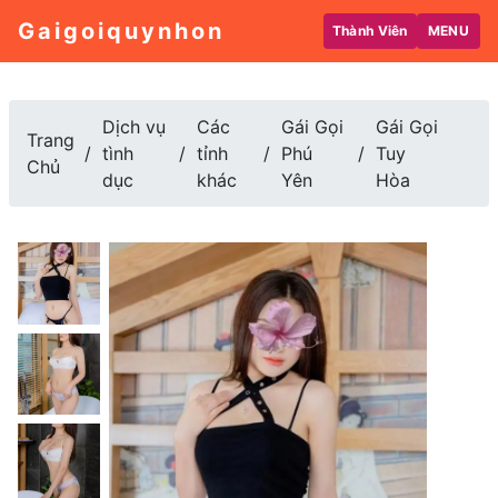
Gaigoiquynhon
Thành Viên
MENU
Dịch vụ
Các
Gái Gọi
Gái Gọi
Trang
tình
tỉnh
Phú
Tuy
Chủ
dục
khác
Yên
Hòa