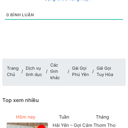
0
BÌNH LUẬN
Các
Trang
Dịch vụ
Gái Gọi
Gái Gọi
tỉnh
Chủ
tình dục
Phú Yên
Tuy Hòa
khác
Top xem nhiều
Hôm nay
Tuần
Tháng
Hải Yến – Gợi Cảm Thơm Tho