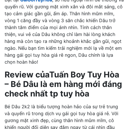
quyến rũ. Với gương mặt xinh xắn và đôi mắt sáng, cô
tạo cảm giác gần gũi, ấm áp. Thân hình mũm mĩm,
vòng 1 căng đầy và vòng 3 săn chắc khiến Dâu trở
thành tâm điểm của mọi ánh nhìn. Tính cách thân
thiện, vui vẻ của Dâu không chỉ làm hài lòng khách
hàng mà còn tạo ra những khoảnh khắc gần gũi, ngọt
ngào. Nếu bạn tìm kiếm trải nghiệm mới lạ về một em
hàng gái gọi tuy hòa giá rê ngon, Dâu chính là lựa
chọn hoàn hảo!
Review củaTuấn Boy Tuy Hòa
– Bé Dâu là em hàng mới đáng
check nhất tp tuy hòa
Bé Dâu 2k2 là biểu tượng hoàn hảo của sự trẻ trung
và quyến rũ trong dịch vụ gái gọi tuy hòa giá rẻ. Với
gương mặt xinh đẹp, cùng thân hình mũm mĩm, cô
khiến người đối diện say đắm ngay từ cái nhìn đầu