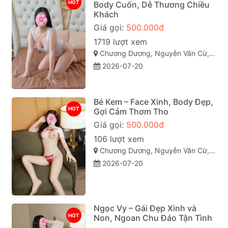
HOT
Body Cuốn, Dễ Thương Chiều
Khách
Giá gọi:
500.000đ
1719 lượt xem
Chương Dương, Nguyễn Văn Cừ, Quy Nhơn, Bình Định
2026-07-20
Bé Kem – Face Xinh, Body Đẹp,
HOT
Gợi Cảm Thơm Tho
Giá gọi:
500.000đ
106 lượt xem
Chương Dương, Nguyễn Văn Cừ, Quy Nhơn, Bình Định
2026-07-20
Ngọc Vy – Gái Đẹp Xinh và
HOT
Non, Ngoan Chu Đáo Tận Tình