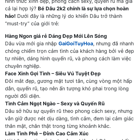
hình thức xinh đẹp, phong cách sexy, quyến rũ mà giá
cả lại hợp lý?
Bé Dâu 2k2 chính là sự lựa chọn hoàn
hảo!
Dưới đây là những lý do khiến Dâu trở thành
“must-try” của giới trẻ:
Hàng Ngon giá rẻ Dáng Đẹp Mới Lên Sóng
Dâu vừa mới gia nhập
GaiGoiTuyHoa
, nhưng đã nhanh
chóng chiếm trọn cảm tình của khách hàng bởi vẻ đẹp
tự nhiên, dáng hình quyến rũ, và phong cách làm việc
chuyên nghiệp.
Face Xinh Gợi Tình – Siêu Vú Tuyệt Đẹp
Đôi mắt đẹp, gương mặt tươi tắn, cùng vòng một hấp
dẫn, quyến rũ, tạo nên ấn tượng khó phai trong lòng
người đối diện.
Tình Cảm Ngọt Ngào – Sexy và Quyến Rũ
Dâu sở hữu sự quyến rũ theo phong cách sexy, nhưng
vẫn giữ được nét dịu dàng, tình cảm, đem lại cảm giác
thân mật, chân thật trong từng khoảnh khắc.
Làm Tình Phê – Đỉnh Cao Cảm Xúc