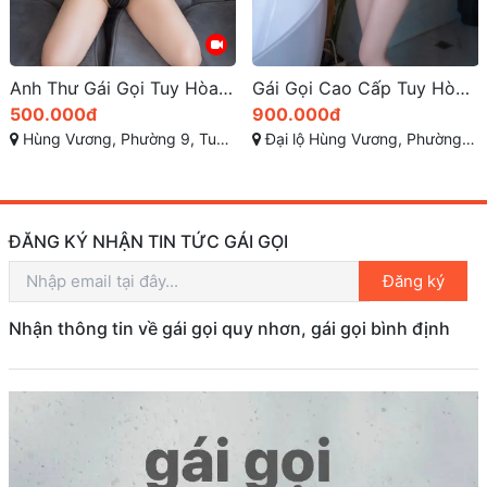
Anh Thư Gái Gọi Tuy Hòa 1k9 Gái Xinh Quyến Rũ Body Cực Đẹp
Gái Gọi Cao Cấp Tuy Hòa: Nơi Đến Của Những Trải Nghiệm Đẳng Cấp
500.000đ
900.000đ
Hùng Vương, Phường 9, Tuy Hòa, Phú Yên
Đại lộ Hùng Vương, Phường 9, Tuy Hòa, Phú Yên
ĐĂNG KÝ NHẬN TIN TỨC GÁI GỌI
Đăng ký
Nhận thông tin về gái gọi quy nhơn, gái gọi bình định