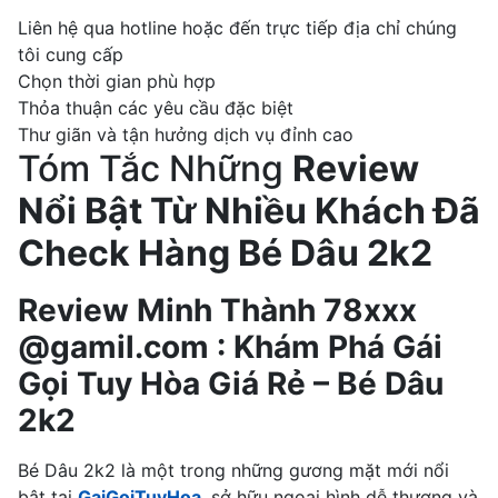
Liên hệ qua hotline hoặc đến trực tiếp địa chỉ chúng
tôi cung cấp
Chọn thời gian phù hợp
Thỏa thuận các yêu cầu đặc biệt
Thư giãn và tận hưởng dịch vụ đỉnh cao
Tóm Tắc Những
Review
Nổi Bật Từ Nhiều Khách Đã
Check Hàng Bé Dâu 2k2
Review Minh Thành 78xxx
@gamil.com : Khám Phá Gái
Gọi Tuy Hòa Giá Rẻ – Bé Dâu
2k2
Bé Dâu 2k2 là một trong những gương mặt mới nổi
bật tại
GaiGoiTuyHoa
, sở hữu ngoại hình dễ thương và