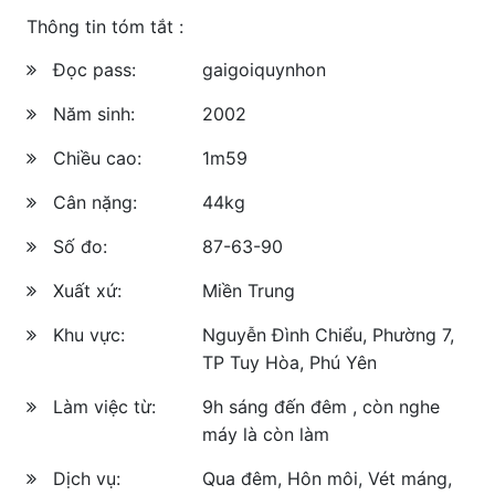
Thông tin tóm tắt :
Đọc pass:
gaigoiquynhon
Năm sinh:
2002
Chiều cao:
1m59
Cân nặng:
44kg
Số đo:
87-63-90
Xuất xứ:
Miền Trung
Khu vực:
Nguyễn Đình Chiểu, Phường 7,
TP Tuy Hòa, Phú Yên
Làm việc từ:
9h sáng đến đêm , còn nghe
máy là còn làm
Dịch vụ:
Qua đêm, Hôn môi, Vét máng,