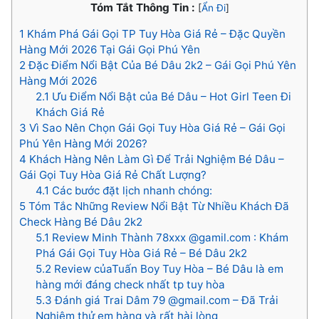
Tóm Tắt Thông Tin :
[
Ẩn Đi
]
1
Khám Phá Gái Gọi TP Tuy Hòa Giá Rẻ – Đặc Quyền
Hàng Mới 2026 Tại Gái Gọi Phú Yên
2
Đặc Điểm Nổi Bật Của Bé Dâu 2k2 – Gái Gọi Phú Yên
Hàng Mới 2026
2.1
Ưu Điểm Nổi Bật của Bé Dâu – Hot Girl Teen Đi
Khách Giá Rẻ
3
Vì Sao Nên Chọn Gái Gọi Tuy Hòa Giá Rẻ – Gái Gọi
Phú Yên Hàng Mới 2026?
4
Khách Hàng Nên Làm Gì Để Trải Nghiệm Bé Dâu –
Gái Gọi Tuy Hòa Giá Rẻ Chất Lượng?
4.1
Các bước đặt lịch nhanh chóng:
5
Tóm Tắc Những Review Nổi Bật Từ Nhiều Khách Đã
Check Hàng Bé Dâu 2k2
5.1
Review Minh Thành 78xxx @gamil.com : Khám
Phá Gái Gọi Tuy Hòa Giá Rẻ – Bé Dâu 2k2
5.2
Review củaTuấn Boy Tuy Hòa – Bé Dâu là em
hàng mới đáng check nhất tp tuy hòa
5.3
Đánh giá Trai Dâm 79 @gmail.com – Đã Trải
Nghiệm thử em hàng và rất hài lòng