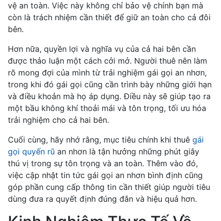
vệ an toàn. Việc này không chỉ bảo vệ chính bạn mà
còn là trách nhiệm cần thiết để giữ an toàn cho cả đôi
bên.
Hơn nữa, quyền lợi và nghĩa vụ của cả hai bên cần
được thảo luận một cách cởi mở. Người thuê nên làm
rõ mong đợi của mình từ trải nghiệm gái gọi an nhơn,
trong khi đó gái gọi cũng cần trình bày những giới hạn
và điều khoản mà họ áp dụng. Điều này sẽ giúp tạo ra
một bầu không khí thoải mái và tôn trọng, tối ưu hóa
trải nghiệm cho cả hai bên.
Cuối cùng, hãy nhớ rằng, mục tiêu chính khi thuê
gái
gọi quyến rũ
an nhơn là tận hưởng những phút giây
thú vị trong sự tôn trọng và an toàn. Thêm vào đó,
việc cập nhật tin tức gái gọi an nhơn bình định cũng
góp phần cung cấp thông tin cần thiết giúp người tiêu
dùng đưa ra quyết định đúng đắn và hiệu quả hơn.