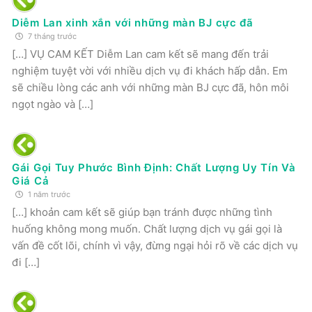
Diễm Lan xinh xắn với những màn BJ cực đã
7 tháng trước
[…] VỤ CAM KẾT Diễm Lan cam kết sẽ mang đến trải
nghiệm tuyệt vời với nhiều dịch vụ đi khách hấp dẫn. Em
sẽ chiều lòng các anh với những màn BJ cực đã, hôn môi
ngọt ngào và […]
Gái Gọi Tuy Phước Bình Định: Chất Lượng Uy Tín Và
Giá Cả
1 năm trước
[…] khoản cam kết sẽ giúp bạn tránh được những tình
huống không mong muốn. Chất lượng dịch vụ gái gọi là
vấn đề cốt lõi, chính vì vậy, đừng ngại hỏi rõ về các dịch vụ
đi […]