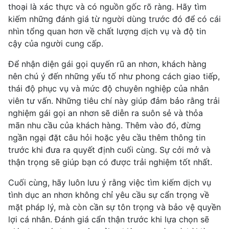
thoại là xác thực và có nguồn gốc rõ ràng. Hãy tìm
kiếm những đánh giá từ người dùng trước đó để có cái
nhìn tổng quan hơn về chất lượng dịch vụ và độ tin
cậy của người cung cấp.
Để nhận diện gái gọi quyến rũ an nhơn, khách hàng
nên chú ý đến những yếu tố như phong cách giao tiếp,
thái độ phục vụ và mức độ chuyên nghiệp của nhân
viên tư vấn. Những tiêu chí này giúp đảm bảo rằng trải
nghiệm gái gọi an nhơn sẽ diễn ra suôn sẻ và thỏa
mãn nhu cầu của khách hàng. Thêm vào đó, đừng
ngần ngại đặt câu hỏi hoặc yêu cầu thêm thông tin
trước khi đưa ra quyết định cuối cùng. Sự cởi mở và
thận trọng sẽ giúp bạn có được trải nghiệm tốt nhất.
Cuối cùng, hãy luôn lưu ý rằng việc tìm kiếm dịch vụ
tình dục an nhơn không chỉ yêu cầu sự cẩn trọng về
mặt pháp lý, mà còn cần sự tôn trọng và bảo vệ quyền
lợi cá nhân. Đánh giá cẩn thận trước khi lựa chọn sẽ