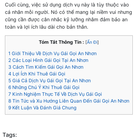
Cuối cùng, việc sử dụng dịch vụ này là tùy thuộc vào
cá nhân mỗi người. Nó có thể mang lại niềm vui nhưng
cũng cần được cân nhắc kỹ lưỡng nhằm đảm bảo an
toàn và lợi ích lâu dài cho bản thân.
Tóm Tắt Thông Tin :
[
Ẩn Đi
]
1
Giới Thiệu Về Dịch Vụ Gái Gọi An Nhơn
2
Các Loại Hình Gái Gọi Tại An Nhơn
3
Cách Tìm Kiếm Gái Gọi An Nhơn
4
Lợi Ích Khi Thuê Gái Gọi
5
Giá Cả Dịch Vụ Gái Gọi Tại An Nhơn
6
Những Chú Ý Khi Thuê Gái Gọi
7
Kinh Nghiệm Thực Tế Về Dịch Vụ Gái Gọi
8
Tin Tức và Xu Hướng Liên Quan Đến Gái Gọi An Nhơn
9
Kết Luận Và Đánh Giá Chung
Tags: