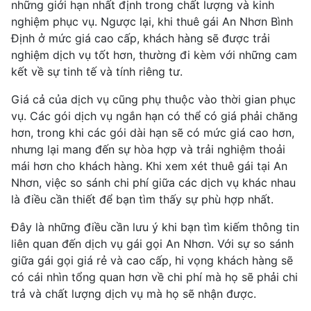
những giới hạn nhất định trong chất lượng và kinh
nghiệm phục vụ. Ngược lại, khi thuê gái An Nhơn Bình
Định ở mức giá cao cấp, khách hàng sẽ được trải
nghiệm dịch vụ tốt hơn, thường đi kèm với những cam
kết về sự tinh tế và tính riêng tư.
Giá cả của dịch vụ cũng phụ thuộc vào thời gian phục
vụ. Các gói dịch vụ ngắn hạn có thể có giá phải chăng
hơn, trong khi các gói dài hạn sẽ có mức giá cao hơn,
nhưng lại mang đến sự hòa hợp và trải nghiệm thoải
mái hơn cho khách hàng. Khi xem xét thuê gái tại An
Nhơn, việc so sánh chi phí giữa các dịch vụ khác nhau
là điều cần thiết để bạn tìm thấy sự phù hợp nhất.
Đây là những điều cần lưu ý khi bạn tìm kiếm thông tin
liên quan đến dịch vụ gái gọi An Nhơn. Với sự so sánh
giữa gái gọi giá rẻ và cao cấp, hi vọng khách hàng sẽ
có cái nhìn tổng quan hơn về chi phí mà họ sẽ phải chi
trả và chất lượng dịch vụ mà họ sẽ nhận được.