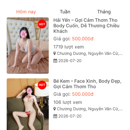
Hôm nay
Tuần
Tháng
Hải Yến – Gợi Cảm Thơm Tho
HOT
Body Cuốn, Dễ Thương Chiều
Khách
Giá gọi:
500.000đ
1719 lượt xem
Chương Dương, Nguyễn Văn Cừ, Quy Nhơn, Bình Định
2026-07-20
Bé Kem – Face Xinh, Body Đẹp,
HOT
Gợi Cảm Thơm Tho
Giá gọi:
500.000đ
106 lượt xem
Chương Dương, Nguyễn Văn Cừ, Quy Nhơn, Bình Định
2026-07-20