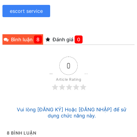
escort service
Bình luận
8
Đánh giá
0
0
Article Rating
Vui lòng [ĐĂNG KÝ] Hoặc [ĐĂNG NHẬP] để sử
dụng chức năng này.
8
BÌNH LUẬN