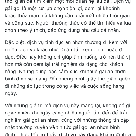
thời gian để tìm kiếm một mối quan hệ lâu dài. Dịch vụ
gái gọi là một sự lựa chọn tiện lợi, đem lại khoảnh
khắc thỏa mãn mà không cần phải mất nhiều thời gian
và công sức. Người thưởng thức có thể tìm hiểu và lựa
chọn theo ý thích, đáp ứng đúng nhu cầu cá nhân.
Đặc biệt, dịch vụ tình dục an nhơn thường đi kèm với
nhiều dịch vụ khác như: đi ăn tối, xem phim hoặc đi
dạo. Điều này không chỉ giúp tình huống trở nên thú vị
hơn mà còn đem lại trải nghiệm đa dạng cho khách
hàng. Những cung bậc cảm xúc khi thuê gái an nhơn
bình định sẽ mang đến những phút giây thư giãn, quên
đi những áp lực trong công việc và cuộc sống hàng
ngày.
Với những giá trị mà dịch vụ này mang lại, không có gì
ngạc nhiên khi ngày càng nhiều người tìm đến để trải
nghiệm gái gọi an nhơn, cùng với những thông tin cập
nhật thường xuyên về tin tức gái gọi an nhơn bình
định. Thực tế cho thấy, dịch vụ này đang khẳng định vị