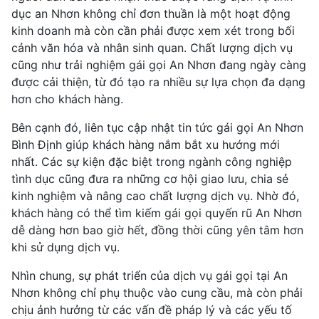
dục an Nhơn không chỉ đơn thuần là một hoạt động
kinh doanh mà còn cần phải được xem xét trong bối
cảnh văn hóa và nhân sinh quan. Chất lượng dịch vụ
cũng như trải nghiệm gái gọi An Nhơn đang ngày càng
được cải thiện, từ đó tạo ra nhiều sự lựa chọn đa dạng
hơn cho khách hàng.
Bên cạnh đó, liên tục cập nhật tin tức gái gọi An Nhơn
Bình Định giúp khách hàng nắm bắt xu hướng mới
nhất. Các sự kiện đặc biệt trong ngành công nghiệp
tình dục cũng đưa ra những cơ hội giao lưu, chia sẻ
kinh nghiệm và nâng cao chất lượng dịch vụ. Nhờ đó,
khách hàng có thể tìm kiếm gái gọi quyến rũ An Nhơn
dễ dàng hơn bao giờ hết, đồng thời cũng yên tâm hơn
khi sử dụng dịch vụ.
Nhìn chung, sự phát triển của dịch vụ gái gọi tại An
Nhơn không chỉ phụ thuộc vào cung cầu, mà còn phải
chịu ảnh hưởng từ các vấn đề pháp lý và các yếu tố