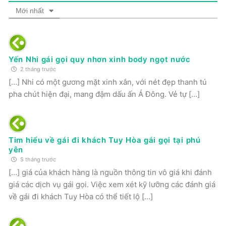
Mới nhất
Yến Nhi gái gọi quy nhơn xinh body ngọt nước
2 tháng trước
[…] Nhi có một gương mặt xinh xắn, với nét đẹp thanh tú
pha chút hiện đại, mang đậm dấu ấn Á Đông. Vẻ tự […]
Tim hiểu về gái đi khách Tuy Hòa gái gọi tại phú
yên
5 tháng trước
[…] giá của khách hàng là nguồn thông tin vô giá khi đánh
giá các dịch vụ gái gọi. Việc xem xét kỹ lưỡng các đánh giá
về gái đi khách Tuy Hòa có thể tiết lộ […]