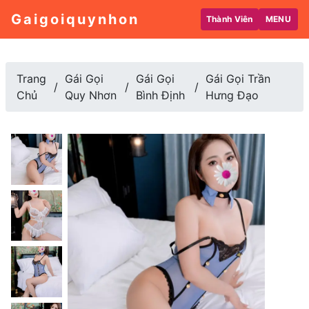
Gaigoiquynhon
Thành Viên
MENU
Trang
Gái Gọi
Gái Gọi
Gái Gọi Trần
Chủ
Quy Nhơn
Bình Định
Hưng Đạo