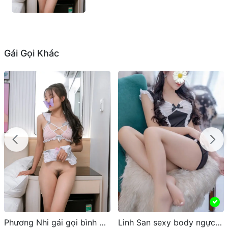
Gái Gọi Khác
Linh San sexy body ngực thật siêu đẹp
Diễm Lan xinh xắn với những màn BJ cực đã