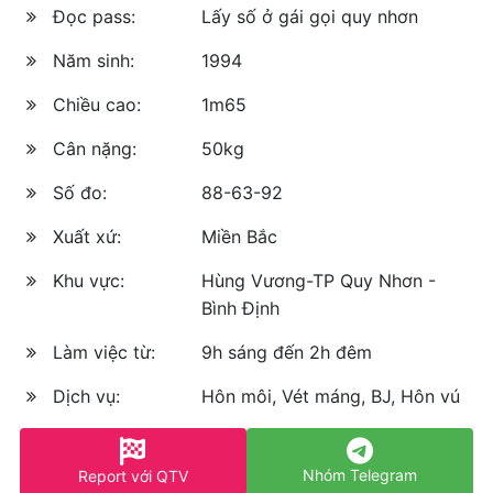
Đọc pass:
Lấy số ở gái gọi quy nhơn
Năm sinh:
1994
Chiều cao:
1m65
Cân nặng:
50kg
Số đo:
88-63-92
Xuất xứ:
Miền Bắc
Khu vực:
Hùng Vương-TP Quy Nhơn -
Bình Định
Làm việc từ:
9h sáng đến 2h đêm
Dịch vụ:
Hôn môi, Vét máng, BJ, Hôn vú
Nhóm Telegram
Report với QTV