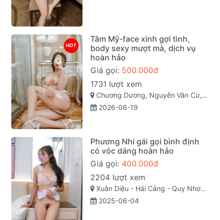
Tâm Mỹ-face xinh gợi tình,
HOT
body sexy mượt mà, dịch vụ
hoàn hảo
Giá gọi:
500.000đ
1731 lượt xem
Chương Dương, Nguyễn Văn Cừ, TP Quy Nhơn
2026-06-19
Phương Nhi gái gọi bình định
có vóc dáng hoàn hảo
Giá gọi:
400.000đ
2204 lượt xem
Xuân Diệu - Hải Cảng - Quy Nhơn - Bình Định
2025-06-04