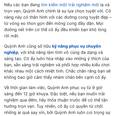
Nếu các bạn đang
tìm kiếm một trải nghiệm mới
lạ và
trọn vẹn, Quỳnh Anh chính là sự lựa chọn tuyệt vời. Cô
nàng này có thân hình với các đường cong tuyệt đẹp –
từ vòng eo thon gọn đến mông cong đầy đặn. Mọi
đường nét trên cơ thể cô ấy đều khiến bạn khó lòng
rời mắt.
Quỳnh Anh cũng sở hữu
kỹ năng phục vụ chuyên
nghiệp
, với khả năng làm tình vô cùng đa dạng và
sáng tạo. Cô ấy luôn hòa nhập vào những ý thích của
bạn, sẵn sàng trải nghiệm và phối hợp nhiều kiểu chơi
khác nhau một cách nhiệt tình. Chắc chắn rằng bạn sẽ
không bao giờ cảm thấy nhàm chán bên cạnh cô ấy.
Về thời gian làm việc, Quỳnh Anh phục vụ từ 9 giờ
sáng đến 12 giờ khuya. Đặc biệt, nếu bạn muốn trải
nghiệm qua đêm, hãy thỏa thuận trước để có thể tận
hưởng trọn vẹn. Tuy nhiên, cô ấy có quyền từ chối
những ai quá say xỉn, bởi Quỳnh Anh luôn coi trọng sự