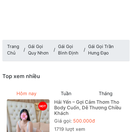
Trang
Gái Gọi
Gái Gọi
Gái Gọi Trần
Chủ
Quy Nhơn
Bình Định
Hưng Đạo
Top xem nhiều
Hôm nay
Tuần
Tháng
Hải Yến – Gợi Cảm Thơm Tho
HOT
Body Cuốn, Dễ Thương Chiều
Khách
Giá gọi:
500.000đ
1719 lượt xem