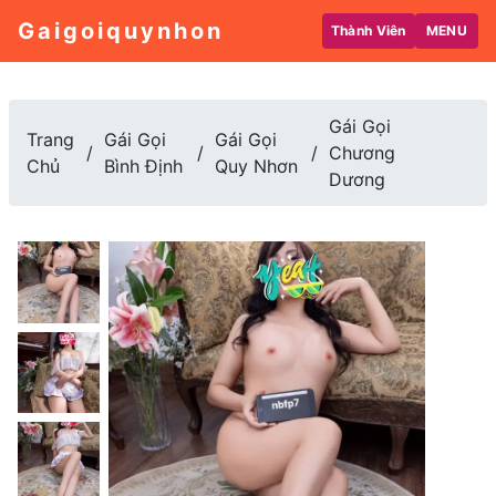
Gaigoiquynhon
Thành Viên
MENU
Gái Gọi
Trang
Gái Gọi
Gái Gọi
Chương
Chủ
Bình Định
Quy Nhơn
Dương