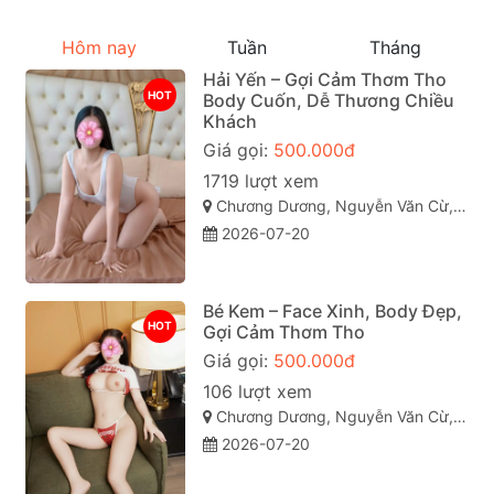
Hôm nay
Tuần
Tháng
Hải Yến – Gợi Cảm Thơm Tho
HOT
Body Cuốn, Dễ Thương Chiều
Khách
Giá gọi:
500.000đ
1719 lượt xem
Chương Dương, Nguyễn Văn Cừ, Quy Nhơn, Bình Định
2026-07-20
Bé Kem – Face Xinh, Body Đẹp,
HOT
Gợi Cảm Thơm Tho
Giá gọi:
500.000đ
106 lượt xem
Chương Dương, Nguyễn Văn Cừ, Quy Nhơn, Bình Định
2026-07-20