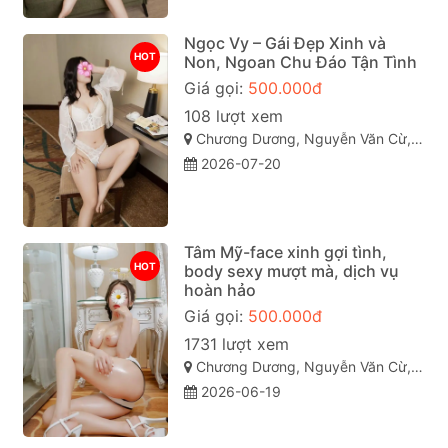
Ngọc Vy – Gái Đẹp Xinh và
HOT
Non, Ngoan Chu Đáo Tận Tình
Giá gọi:
500.000đ
108 lượt xem
Chương Dương, Nguyễn Văn Cừ, Quy Nhơn, Bình Định
2026-07-20
Tâm Mỹ-face xinh gợi tình,
HOT
body sexy mượt mà, dịch vụ
hoàn hảo
Giá gọi:
500.000đ
1731 lượt xem
Chương Dương, Nguyễn Văn Cừ, TP Quy Nhơn
2026-06-19