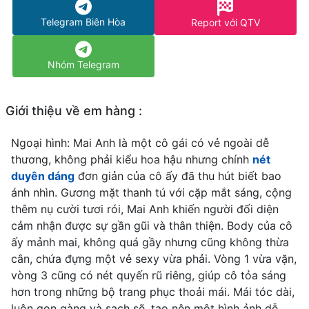
Telegram Biên Hòa
Report với QTV
Nhóm Telegram
Giới thiệu về em hàng :
Ngoại hình: Mai Anh là một cô gái có vẻ ngoài dễ
thương, không phải kiểu hoa hậu nhưng chính
nét
duyên dáng
đơn giản của cô ấy đã thu hút biết bao
ánh nhìn. Gương mặt thanh tú với cặp mắt sáng, cộng
thêm nụ cười tươi rói, Mai Anh khiến người đối diện
cảm nhận được sự gần gũi và thân thiện. Body của cô
ấy mảnh mai, không quá gầy nhưng cũng không thừa
cân, chứa đựng một vẻ sexy vừa phải. Vòng 1 vừa vặn,
vòng 3 cũng có nét quyến rũ riêng, giúp cô tỏa sáng
hơn trong những bộ trang phục thoải mái. Mái tóc dài,
luôn gọn gàng và sạch sẽ, tạo nên một hình ảnh dễ