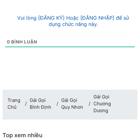
Vui lòng [ĐĂNG KÝ] Hoặc [ĐĂNG NHẬP] để sử
dụng chức năng này.
0
BÌNH LUẬN
Gái Gọi
Trang
Gái Gọi
Gái Gọi
Chương
Chủ
Bình Định
Quy Nhơn
Dương
Top xem nhiều