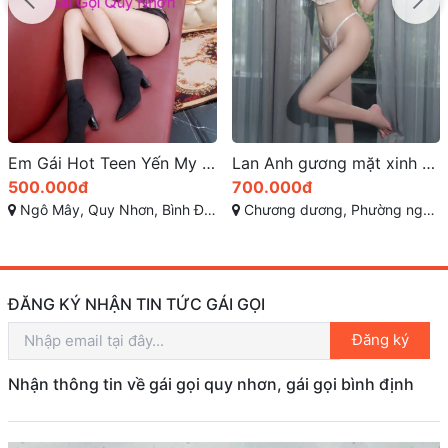
Lan Anh gương mặt xinh xắn và vóc dáng cực kỳ cuốn hút
Ngọc Hân là hiện thân của sự ngọt ngào và tinh khiết
700.000đ
1.500.000đ
Chương dương, Phường nguyễn văn cừ , TP quy nhơn
Ngô Mây, Thành Phố Quy Nhơn, Bình Định
ĐĂNG KÝ NHẬN TIN TỨC GÁI GỌI
Đăng ký
Nhận thông tin về gái gọi quy nhơn, gái gọi bình định