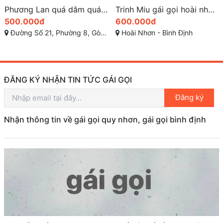
Phương Lan quá dâm quá ngon dịch vụ Bj như phim sex
Trinh Miu gái gọi hoài nhơn bình định đẹp ngất ngây
500.000đ
600.000đ
Đường Số 21, Phường 8, Gò Vấp, Hồ Chí Minh
Hoài Nhơn - Bình Định
ĐĂNG KÝ NHẬN TIN TỨC GÁI GỌI
Đăng ký
Nhận thông tin về gái gọi quy nhơn, gái gọi bình định