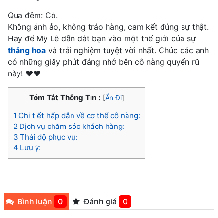
Qua đêm: Có.
Không ảnh ảo, không tráo hàng, cam kết đúng sự thật.
Hãy để Mỹ Lê dẫn dắt bạn vào một thế giới của sự
thăng hoa
và trải nghiệm tuyệt vời nhất. Chúc các anh
có những giây phút đáng nhớ bên cô nàng quyến rũ
này! ❤️❤️
Tóm Tắt Thông Tin :
[
Ẩn Đi
]
1
Chi tiết hấp dẫn về cơ thể cô nàng:
2
Dịch vụ chăm sóc khách hàng:
3
Thái độ phục vụ:
4
Lưu ý:
Bình luận
0
Đánh giá
0