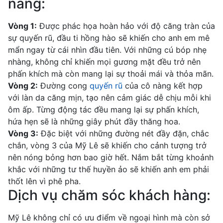
nàng:
Vòng 1:
Được phác họa hoàn hảo với độ căng tràn của
sự quyến rũ, đầu ti hồng hào sẽ khiến cho anh em mê
mẩn ngay từ cái nhìn đầu tiên. Với những cú bóp nhẹ
nhàng, không chỉ khiến mọi gương mặt đều trở nên
phấn khích mà còn mang lại sự thoải mái và thỏa mãn.
Vòng 2:
Đường cong
quyến rũ
của cô nàng kết hợp
với làn da căng mịn, tạo nên cảm giác dễ chịu mỗi khi
ôm ấp. Từng động tác đều mang lại sự phấn khích,
hứa hẹn sẽ là những giây phút đầy thăng hoa.
Vòng 3:
Đặc biệt với những đường nét đầy đặn, chắc
chắn, vòng 3 của Mỹ Lê sẽ khiến cho cảnh tượng trở
nên nóng bỏng hơn bao giờ hết. Nắm bắt từng khoảnh
khắc với những tư thế huyền ảo sẽ khiến anh em phải
thốt lên vì phê pha.
Dịch vụ chăm sóc khách hàng:
Mỹ Lê không chỉ có ưu điểm về ngoại hình mà còn sở