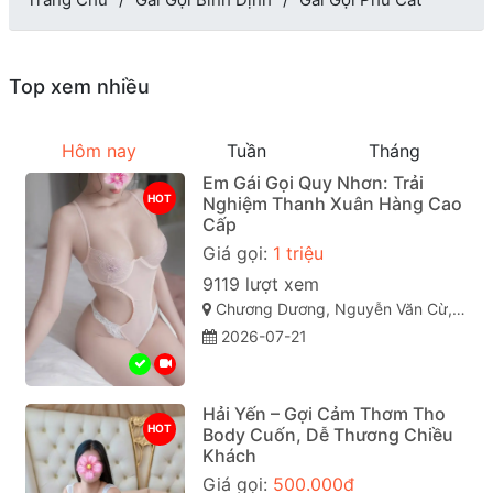
Top xem nhiều
Hôm nay
Tuần
Tháng
Em Gái Gọi Quy Nhơn: Trải
HOT
Nghiệm Thanh Xuân Hàng Cao
Cấp
Giá gọi:
1 triệu
9119 lượt xem
Chương Dương, Nguyễn Văn Cừ, Quy Nhơn, Bình Định
2026-07-21
Hải Yến – Gợi Cảm Thơm Tho
HOT
Body Cuốn, Dễ Thương Chiều
Khách
Giá gọi:
500.000đ