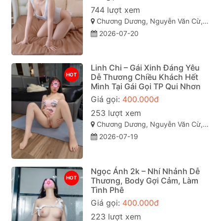
744 lượt xem
Chương Dương, Nguyễn Văn Cừ, Quy Nhơn, Bình Định
2026-07-20
Linh Chi – Gái Xinh Đáng Yêu
HOT
Dễ Thương Chiều Khách Hết
Mình Tại Gái Gọi TP Qui Nhơn
Giá gọi:
400.000đ
253 lượt xem
Chương Dương, Nguyễn Văn Cừ, TP Quy Nhơn
2026-07-19
Ngọc Ánh 2k – Nhí Nhảnh Dễ
HOT
Thương, Body Gợi Cảm, Làm
Tình Phê
Giá gọi:
400.000đ
223 lượt xem