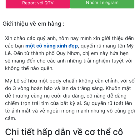
Nhóm Telegram
Report với QTV
Giới thiệu về em hàng :
Xin chào các quý anh, hôm nay mình xin giới thiệu đến
các bạn
một cô nàng xinh đẹp
, quyến rũ mang tên Mỹ
Lê. Đến từ thành phố Quy Nhơn, chị em này hứa hẹn
sẽ mang đến cho các anh những trải nghiệm tuyệt vời
không thể nào quên.
Mỹ Lê sở hữu một body chuẩn không cần chỉnh, với số
đo 3 vòng hoàn hảo và làn da trắng sáng. Khuôn mặt
dễ thương cùng nụ cười dịu dàng, cô nàng dễ dàng
chiếm trọn trái tim của bất kỳ ai. Sự quyến rũ toát lên
từ ánh mắt và vẻ ngoài mong manh nhưng vô cùng gợi
cảm.
Chi tiết hấp dẫn về cơ thể cô