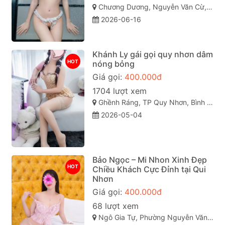
Chương Dương, Nguyễn Văn Cừ, TP Quy Nhơn
2026-06-16
Khánh Ly gái gọi quy nhơn dâm
HOT
nóng bỏng
Giá gọi:
400.000đ
1704 lượt xem
Ghềnh Ráng, TP Quy Nhơn, Bình Định
2026-05-04
Bảo Ngọc – Mi Nhon Xinh Đẹp
HOT
Chiều Khách Cực Đỉnh tại Qui
Nhơn
Giá gọi:
400.000đ
68 lượt xem
Ngô Gia Tự, Phường Nguyễn Văn Cừ, Thành phố Quy Nhơn, Tỉnh Bình Định