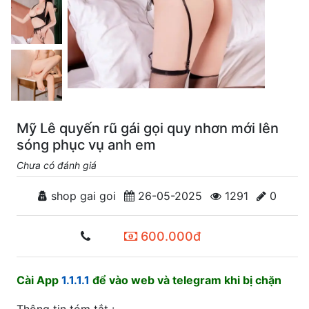
Mỹ Lê quyến rũ gái gọi quy nhơn mới lên
sóng phục vụ anh em
Chưa có đánh giá
shop gai goi
26-05-2025
1291
0
600.000đ
Cài App
1.1.1.1
để vào web và telegram khi bị chặn
Thông tin tóm tắt :