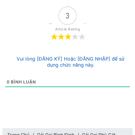
3
Article Rating
Vui lòng [ĐĂNG KÝ] Hoặc [ĐĂNG NHẬP] để sử
dụng chức năng này.
0
BÌNH LUẬN
Trang Chủ
Gái Gọi Bình Định
Gái Gọi Phù Cát