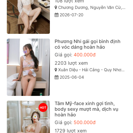
108 lượt xem
Chương Dương, Nguyễn Văn Cừ, Quy Nhơn, Bình Định
2026-07-20
Phương Nhi gái gọi bình định
có vóc dáng hoàn hảo
Giá gọi:
400.000đ
2203 lượt xem
Xuân Diệu - Hải Cảng - Quy Nhơn - Bình Định
2025-06-04
Tâm Mỹ-face xinh gợi tình,
HOT
body sexy mượt mà, dịch vụ
hoàn hảo
Giá gọi:
500.000đ
1729 lượt xem