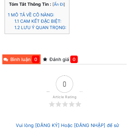
Tóm Tắt Thông Tin :
[
Ẩn Đi
]
1
MÔ TẢ VỀ CÔ NÀNG:
1.1
CAM KẾT ĐẶC BIỆT:
1.2
LƯU Ý QUAN TRỌNG:
Bình luận
0
Đánh giá
0
0
Article Rating
Vui lòng [ĐĂNG KÝ] Hoặc [ĐĂNG NHẬP] để sử