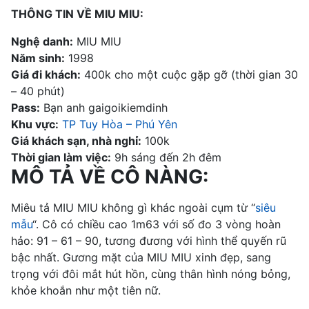
THÔNG TIN VỀ MIU MIU:
Nghệ danh:
MIU MIU
Năm sinh:
1998
Giá đi khách:
400k cho một cuộc gặp gỡ (thời gian 30
– 40 phút)
Pass:
Bạn anh gaigoikiemdinh
Khu vực:
TP Tuy Hòa – Phú Yên
Giá khách sạn, nhà nghỉ:
100k
Thời gian làm việc:
9h sáng đến 2h đêm
MÔ TẢ VỀ CÔ NÀNG:
Miêu tả MIU MIU không gì khác ngoài cụm từ “
siêu
mẫu
“. Cô có chiều cao 1m63 với số đo 3 vòng hoàn
hảo: 91 – 61 – 90, tương đương với hình thể quyến rũ
bậc nhất. Gương mặt của MIU MIU xinh đẹp, sang
trọng với đôi mắt hút hồn, cùng thân hình nóng bỏng,
khỏe khoắn như một tiên nữ.