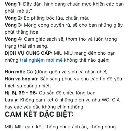
Vòng 1:
Đầy đặn, hình dáng chuẩn mực khiến các bạn
phải “mê tít”.
Vòng 2:
Eo phẳng bốc lửa, chuẩn mẫu.
Vòng 3:
Mông cong quyến rũ, sẽ cho bạn những giây
phút thăng hoa.
Vòng 4:
Cảm giác sạch sẽ, thơm tho và luôn trong
trạng thái sẵn sàng.
DỊCH VỤ CUNG CẤP:
MIU MIU mang đến cho bạn
những
trải nghiệm mới mẻ
không thể nào quên:
Hôn môi:
Có (đừng quên vệ sinh cá nhân nhé!)
Hôn và bóp vú:
Sẵn sàng phục vụ cho các tín đồ yêu
thích sự cuồng nhiệt.
Hj, Bj, 69 – 96:
Có sẵn để chiều lòng bạn.
Lưu ý:
Không cam kết ở những dịch vụ như WC, CIA
hay các yêu cầu không chính thống.
CAM KẾT ĐẶC BIỆT:
MIU MIU cam kết không chụp ảnh ảo, không công