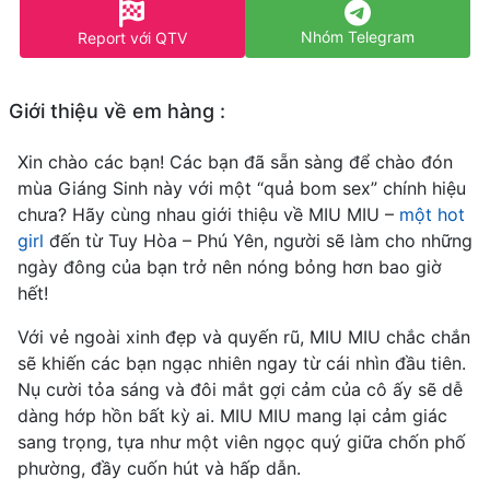
Nhóm Telegram
Report với QTV
Giới thiệu về em hàng :
Xin chào các bạn! Các bạn đã sẵn sàng để chào đón
mùa Giáng Sinh này với một “quả bom sex” chính hiệu
chưa? Hãy cùng nhau giới thiệu về MIU MIU –
một hot
girl
đến từ Tuy Hòa – Phú Yên, người sẽ làm cho những
ngày đông của bạn trở nên nóng bỏng hơn bao giờ
hết!
Với vẻ ngoài xinh đẹp và quyến rũ, MIU MIU chắc chắn
sẽ khiến các bạn ngạc nhiên ngay từ cái nhìn đầu tiên.
Nụ cười tỏa sáng và đôi mắt gợi cảm của cô ấy sẽ dễ
dàng hớp hồn bất kỳ ai. MIU MIU mang lại cảm giác
sang trọng, tựa như một viên ngọc quý giữa chốn phố
phường, đầy cuốn hút và hấp dẫn.