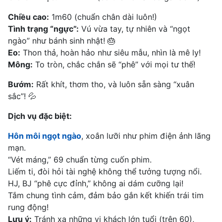
Chiều cao:
1m60 (chuẩn chân dài luôn!)
Tình trạng “ngực”:
Vú vừa tay, tự nhiên và “ngọt
ngào” như bánh sinh nhật! 🎂
Eo:
Thon thả, hoàn hảo như siêu mẫu, nhìn là mê ly!
Mông:
To tròn, chắc chắn sẽ “phê” với mọi tư thế!
Bướm:
Rất khít, thơm tho, và luôn sẵn sàng “xuân
sắc”! 💦
Dịch vụ đặc biệt:
Hôn môi ngọt ngào
, xoắn lưỡi như phim điện ảnh lãng
mạn.
“Vét máng,” 69 chuẩn từng cuốn phim.
Liếm ti, đòi hỏi tài nghệ không thể tưởng tượng nổi.
HJ, BJ “phê cực đỉnh,” không ai dám cưỡng lại!
Tắm chung tình cảm, đảm bảo gắn kết khiến trái tim
rung động!
Lưu ý:
Tránh xa những vị khách lớn tuổi (trên 60),