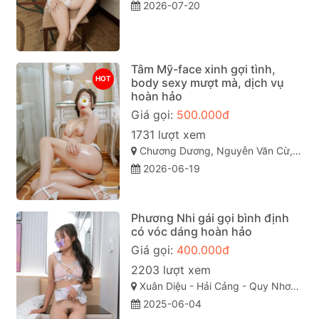
2026-07-20
Tâm Mỹ-face xinh gợi tình,
HOT
body sexy mượt mà, dịch vụ
hoàn hảo
Giá gọi:
500.000đ
1731 lượt xem
Chương Dương, Nguyễn Văn Cừ, TP Quy Nhơn
2026-06-19
Phương Nhi gái gọi bình định
có vóc dáng hoàn hảo
Giá gọi:
400.000đ
2203 lượt xem
Xuân Diệu - Hải Cảng - Quy Nhơn - Bình Định
2025-06-04