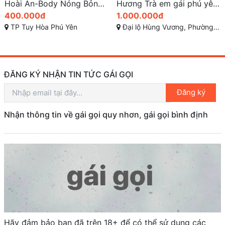
Hoài An-Body Nóng Bỏng, Mông Đầm Chắc Cong Cớn, Làm Tình Nhiệt Tình Hết Mình
Hương Trà em gái phú yên dễ thương và quyến rũ
400.000đ
1.000.000đ
TP Tuy Hòa Phú Yên
Đại lộ Hùng Vương, Phường 9 - TP Tuy Hòa - Phú Yên
ĐĂNG KÝ NHẬN TIN TỨC GÁI GỌI
Đăng ký
Nhận thông tin về gái gọi quy nhơn, gái gọi bình định
Hãy đảm bảo bạn đã trên 18+ để có thể sử dụng các