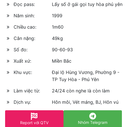
Đọc pass:
Lấy số ở gái gọi tuy hòa phú yên
Năm sinh:
1999
Chiều cao:
1m60
Cân nặng:
49kg
Số đo:
90-60-93
Xuất xứ:
Miền Bắc
Khu vực:
Đại lộ Hùng Vương, Phường 9 -
TP Tuy Hòa - Phú Yên
Làm việc từ:
24/24 còn nghe là còn làm
Dịch vụ:
Hôn môi, Vét máng, BJ, Hôn vú
Nhóm Telegram
Report với QTV