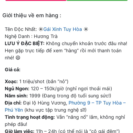
Giới thiệu về em hàng :
Tên Độc Nhất: ☀️
Gái Xinh Tuy Hòa
☀️
Nghệ Danh : Hương Trà
LƯU Ý ĐẶC BIỆT:
Không chuyển khoản trước đâu nha!
Hẹn gặp trực tiếp để xem “hàng” rồi mới thanh toán
nhé! 😄
Giá cả:
Xoạc:
1 triệu/shot (bắn “nỏ”)
Ngủ Ngon:
120 – 150k/giờ (nghỉ ngơi thoải mái)
Năm sinh:
1999 (Đang trong độ tuổi sung sức!)
Địa chỉ:
Đại lộ Hùng Vương,
Phường 9 – TP Tuy Hòa –
Phú Yên
(khu vực tập trung nghệ sĩ!)
Tình trạng hoạt động:
Vẫn “năng nổ” lắm, không nghỉ
phép đâu!
Giờ làm việc:
11h – 24h (có thể nói là “cô gái đêm”)