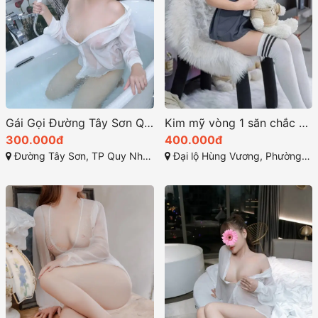
Gái Gọi Đường Tây Sơn Quy Nhơn: Hải Yến-Cái Tên Huyền Thoại
Kim mỹ vòng 1 săn chắc mông căn đẹp làm tình các kiểu
300.000đ
400.000đ
Đường Tây Sơn, TP Quy Nhơn, Bình Định
Đại lộ Hùng Vương, Phường 9 - TP Tuy Hòa - Phú Yên