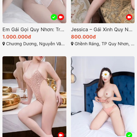
Em Gái Gọi Quy Nhơn: Trải Nghiệm Thanh Xuân Hàng Cao Cấp
Jessica – Gái Xinh Quy Nhơn Nóng Bỏng và Quyến Rũ
1.000.000đ
800.000đ
Chương Dương, Nguyễn Văn Cừ, Quy Nhơn, Bình Định
Ghềnh Ráng, TP Quy Nhơn, Bình Định