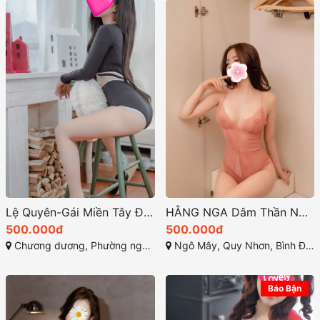
Lệ Quyên-Gái Miền Tây Đầy Nhiệt Huyết Trong Thế Giới Gái Gọi Chương Dương
HẰNG NGA Dâm Thần Nữ – Kỹ Năng Chuyên Nghiệp
500.000đ
500.000đ
Chương dương, Phường nguyễn văn cừ , TP quy nhơn
Ngô Mây, Quy Nhơn, Bình Định
Báo Bận