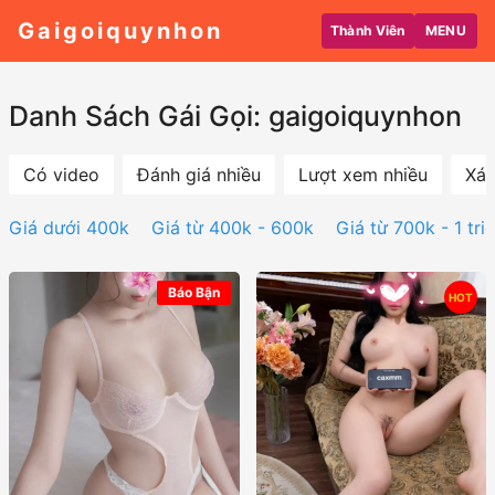
Gaigoiquynhon
Thành Viên
MENU
Danh Sách Gái Gọi: gaigoiquynhon
Có video
Đánh giá nhiều
Lượt xem nhiều
Xác
Giá dưới 400k
Giá từ 400k - 600k
Giá từ 700k - 1 tri
Báo Bận
HOT