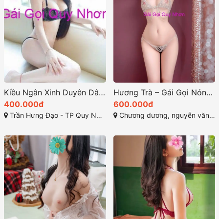
Kiều Ngân Xinh Duyên Dâm Nữ Đa Tình
Hương Trà – Gái Gọi Nóng Bỏng Đến Từ Thành Phố Biển Quy Nhơn
400.000đ
600.000đ
Trần Hưng Đạo - TP Quy Nhơn
Chương dương, nguyễn văn cừ , quy nhơn