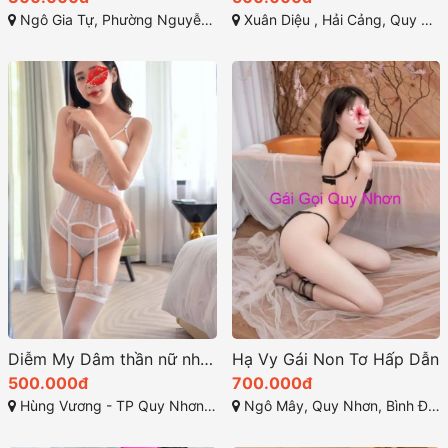
Ngô Gia Tự, Phường Nguyễn Văn Cừ, Thành phố Quy Nhơn, Tỉnh Bình Định
Xuân Diệu , Hải Cảng, Quy Nhơn
Diễm My Dâm thần nữ nhi đa tình nhất Quy Nhơn
Hạ Vy Gái Non Tơ Hấp Dẫn
500.000đ
700.000đ
Hùng Vương - TP Quy Nhơn - Bình Định
Ngô Mây, Quy Nhơn, Bình Định