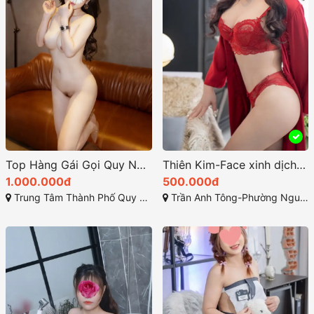
Top Hàng Gái Gọi Quy Nhơn 2025
Thiên Kim-Face xinh dịch vụ rất kỹ năng đầy cảm xúc
1.000.000đ
500.000đ
Trung Tâm Thành Phố Quy Nhơn, Bình Định
Trần Anh Tông-Phường Nguyễn Văn Cừ - TP Quy Nhơn-Bình Định