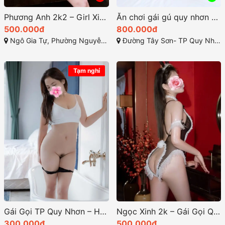
Phương Anh 2k2 – Girl Xinh Quyến Rũ – Đam Mê Tình Dục Làm Tình Cực Đê Mê
Ăn chơi gái gú quy nhơn hãy gọi Nhã Uyên 2k
500.000đ
800.000đ
Ngô Gia Tự, Phường Nguyễn Văn Cừ, Thành phố Quy Nhơn, Tỉnh Bình Định
Đường Tây Sơn- TP Quy Nhơn - Bình Định
Tạm nghỉ
Gái Gọi TP Quy Nhơn – Hồng Ngọc Gái Xinh Vú To Bím Đẹp Dâm, Hàng Ngon Giá Rẻ
Ngọc Xinh 2k – Gái Gọi Quy Nhơn Đẹp Toàn Diện
300.000đ
500.000đ