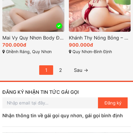
Mai Vy Quy Nhơn Body Đẹp Non Tơ Phục Vụ Chuyên Nghiệp
Khánh Thy Nóng Bỏng – Chuẩn Xinh Đẹp Nữ Tính Đầy Quyến Rũ
700.000đ
900.000đ
Ghềnh Ráng, Quy Nhơn
Quy Nhơn-Bình Định
1
2
Sau →
ĐĂNG KÝ NHẬN TIN TỨC GÁI GỌI
Đăng ký
Nhận thông tin về gái gọi quy nhơn, gái gọi bình định