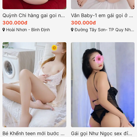
Quỳnh Chi hàng gai goi ngon vòng 1 đầy đặn căn tròn
Vân Baby-1 em gái gọi ở đường tây sơn quy nhơn chất
300.000đ
300.000đ
Hoài Nhơn - Bình Định
Đường Tây Sơn- TP Quy Nhơn - Bình Định
Bé Khểnh teen mới bước chân vào nghề gái gọi quy nhơn
Gái gọi Như Ngọc sex đỉnh có free massage