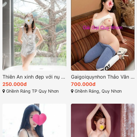
Thiên An xinh đẹp với nụ cười tỏa nắng
Gaigoiquynhon Thảo Vân Hotgirl rất xinh đẹp
250.000đ
700.000đ
Ghềnh Ráng TP Quy Nhơn
Ghềnh Ráng, Quy Nhơn