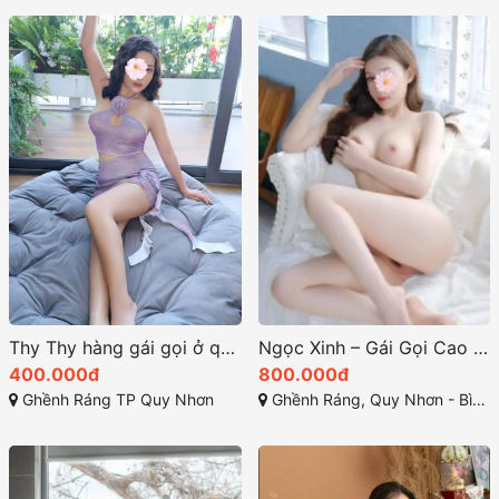
Thy Thy hàng gái gọi ở quy nhơn quá đẳng cấp
Ngọc Xinh – Gái Gọi Cao Cấp Quy Nhơn Đẹp Toàn Diện
400.000đ
800.000đ
Ghềnh Ráng TP Quy Nhơn
Ghềnh Ráng, Quy Nhơn - Bình Định