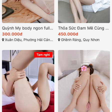
Quỳnh My body ngon full time 24/24 chiều khách
Thỏa Sức Đam Mê Cùng em Gái Miu Miu
300.000đ
450.000đ
Xuân Diệu, Phường Hải Cảng, TP Quy Nhơn - Bình Định
Ghềnh Ráng, Quy Nhơn
Tạm nghỉ