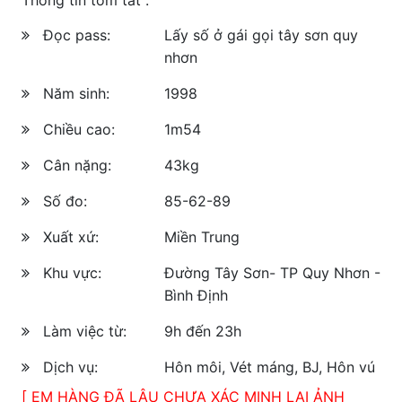
Đọc pass:
Lấy số ở gái gọi tây sơn quy
nhơn
Năm sinh:
1998
Chiều cao:
1m54
Cân nặng:
43kg
Số đo:
85-62-89
Xuất xứ:
Miền Trung
Khu vực:
Đường Tây Sơn- TP Quy Nhơn -
Bình Định
Làm việc từ:
9h đến 23h
Dịch vụ:
Hôn môi, Vét máng, BJ, Hôn vú
[ EM HÀNG ĐÃ LÂU CHƯA XÁC MINH LẠI ẢNH