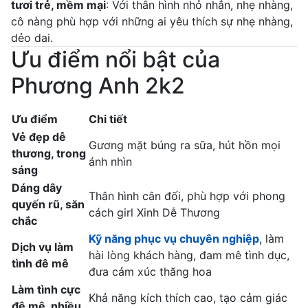
tươi trẻ, mềm mại
: Với thân hình nhỏ nhắn, nhẹ nhàng,
cô nàng phù hợp với những ai yêu thích sự nhẹ nhàng,
dẻo dai.
Ưu điểm nổi bật của
Phương Anh 2k2
Ưu điểm
Chi tiết
Vẻ đẹp dễ
Gương mặt búng ra sữa, hút hồn mọi
thương, trong
ánh nhìn
sáng
Dáng dây
Thân hình cân đối, phù hợp với phong
quyến rũ, săn
cách girl Xinh Dễ Thương
chắc
Kỹ năng phục vụ chuyên nghiệp
, làm
Dịch vụ làm
hài lòng khách hàng, đam mê tình dục,
tình đê mê
đưa cảm xúc thăng hoa
Làm tình cực
Khả năng kích thích cao, tạo cảm giác
đê mê, nhiều