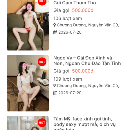
HOT
Gợi Cảm Thơm Tho
Giá gọi:
500.000đ
106 lượt xem
Chương Dương, Nguyễn Văn Cừ, Quy Nhơn, Bình Định
2026-07-20
Ngọc Vy – Gái Đẹp Xinh và
HOT
Non, Ngoan Chu Đáo Tận Tình
Giá gọi:
500.000đ
109 lượt xem
Chương Dương, Nguyễn Văn Cừ, Quy Nhơn, Bình Định
2026-07-20
Tâm Mỹ-face xinh gợi tình,
HOT
body sexy mượt mà, dịch vụ
hoàn hảo