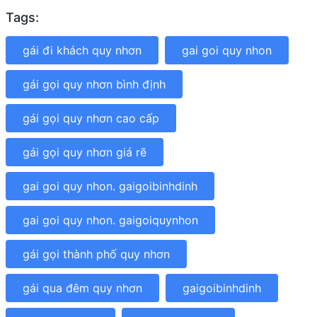
Tags:
gái đi khách quy nhơn
gai goi quy nhon
gái gọi quy nhơn bình định
gái gọi quy nhơn cao cấp
gái gọi quy nhơn giá rẽ
gai goi quy nhon. gaigoibinhdinh
gai goi quy nhon. gaigoiquynhon
gái gọi thành phố quy nhơn
gái qua đêm quy nhơn
gaigoibinhdinh