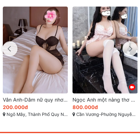
Vân Anh-Dâm nữ quy nhơn ngọt ngào tình cảm
Ngọc Anh một nàng thơ quy nhơn với khuôn mặt xinh xắn
200.000đ
800.000đ
Ngô Mây, Thành Phố Quy Nhơn, Bình Định
Cần Vương-Phường Nguyễn Văn Cừ-TP Quy Nhơn