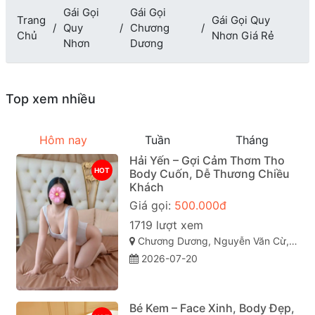
Gái Gọi
Gái Gọi
Trang
Gái Gọi Quy
Quy
Chương
Chủ
Nhơn Giá Rẻ
Nhơn
Dương
Top xem nhiều
Hôm nay
Tuần
Tháng
Hải Yến – Gợi Cảm Thơm Tho
HOT
Body Cuốn, Dễ Thương Chiều
Khách
Giá gọi:
500.000đ
1719 lượt xem
Chương Dương, Nguyễn Văn Cừ, Quy Nhơn, Bình Định
2026-07-20
Bé Kem – Face Xinh, Body Đẹp,