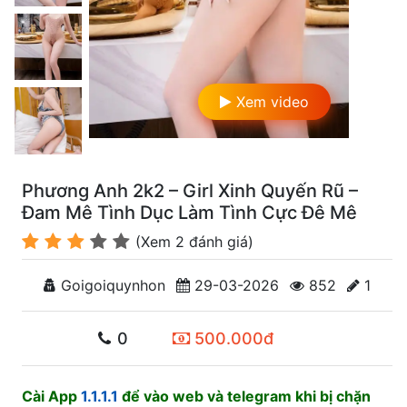
Xem video
Phương Anh 2k2 – Girl Xinh Quyến Rũ –
Đam Mê Tình Dục Làm Tình Cực Đê Mê
(Xem 2 đánh giá)
Goigoiquynhon
29-03-2026
852
1
0
500.000đ
Cài App
1.1.1.1
để vào web và telegram khi bị chặn