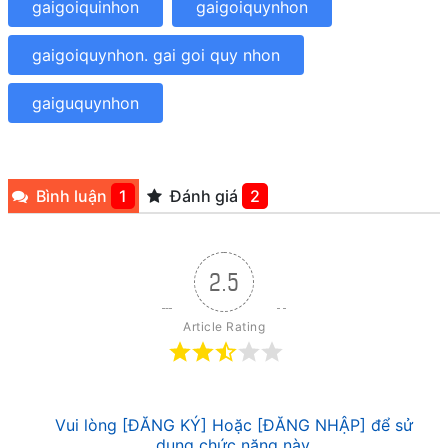
gaigoiquinhon
gaigoiquynhon
gaigoiquynhon. gai goi quy nhon
gaiguquynhon
Bình luận
1
Đánh giá
2
2.5
Article Rating
Vui lòng [ĐĂNG KÝ] Hoặc [ĐĂNG NHẬP] để sử
dụng chức năng này.