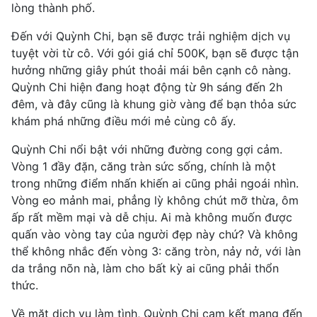
lòng thành phố.
Đến với Quỳnh Chi, bạn sẽ được trải nghiệm dịch vụ
tuyệt vời từ cô. Với gói giá chỉ 500K, bạn sẽ được tận
hưởng những giây phút thoải mái bên cạnh cô nàng.
Quỳnh Chi hiện đang hoạt động từ 9h sáng đến 2h
đêm, và đây cũng là khung giờ vàng để bạn thỏa sức
khám phá những điều mới mẻ cùng cô ấy.
Quỳnh Chi nổi bật với những đường cong gợi cảm.
Vòng 1 đầy đặn, căng tràn sức sống, chính là một
trong những điểm nhấn khiến ai cũng phải ngoái nhìn.
Vòng eo mảnh mai, phẳng lỳ không chút mỡ thừa, ôm
ấp rất mềm mại và dễ chịu. Ai mà không muốn được
quấn vào vòng tay của người đẹp này chứ? Và không
thể không nhắc đến vòng 3: căng tròn, nảy nở, với làn
da trắng nõn nà, làm cho bất kỳ ai cũng phải thổn
thức.
Về mặt dịch vụ làm tình, Quỳnh Chi cam kết mang đến