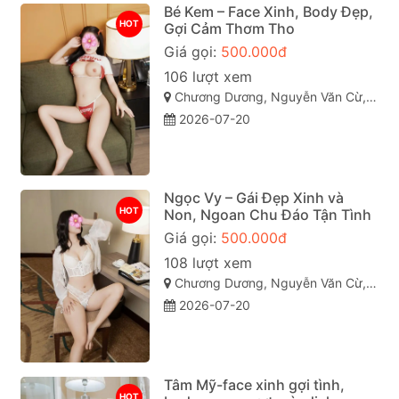
Bé Kem – Face Xinh, Body Đẹp,
HOT
Gợi Cảm Thơm Tho
Giá gọi:
500.000đ
106 lượt xem
Chương Dương, Nguyễn Văn Cừ, Quy Nhơn, Bình Định
2026-07-20
Ngọc Vy – Gái Đẹp Xinh và
HOT
Non, Ngoan Chu Đáo Tận Tình
Giá gọi:
500.000đ
108 lượt xem
Chương Dương, Nguyễn Văn Cừ, Quy Nhơn, Bình Định
2026-07-20
Tâm Mỹ-face xinh gợi tình,
HOT