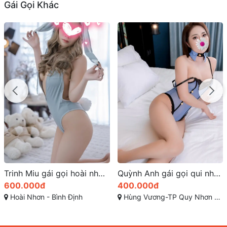
Gái Gọi Khác
Quỳnh Anh gái gọi qui nhơn dâm mặt xinh
Phương Lan quá dâm quá ngon dịch vụ Bj như phim sex
400.000đ
500.000đ
Hùng Vương-TP Quy Nhơn - Bình Định
Đường Số 21, Phường 8, Gò Vấp, Hồ Chí Minh