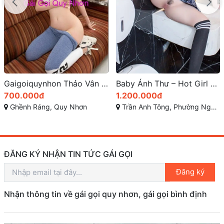
Baby Ánh Thư – Hot Girl 2K Gái Gọi Trần Anh Tông Quy Nhơn Thân Hình Bốc Lửa
Thuỳ Linh Với thân hình quyến rũ thu hút mọi ánh nhìn
1.200.000đ
300.000đ
Trần Anh Tông, Phường Nguyễn Văn Cừ, Thành phố Quy Nhơn, Tỉnh Bình Định
Ngô Mây, Quy Nhơn, Bình Định
ĐĂNG KÝ NHẬN TIN TỨC GÁI GỌI
Đăng ký
Nhận thông tin về gái gọi quy nhơn, gái gọi bình định