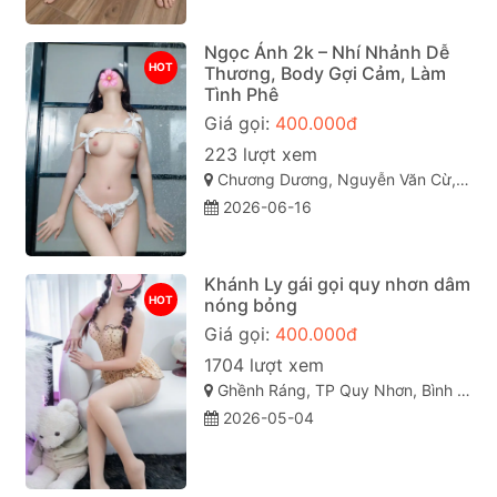
Ngọc Ánh 2k – Nhí Nhảnh Dễ
HOT
Thương, Body Gợi Cảm, Làm
Tình Phê
Giá gọi:
400.000đ
223 lượt xem
Chương Dương, Nguyễn Văn Cừ, TP Quy Nhơn
2026-06-16
Khánh Ly gái gọi quy nhơn dâm
HOT
nóng bỏng
Giá gọi:
400.000đ
1704 lượt xem
Ghềnh Ráng, TP Quy Nhơn, Bình Định
2026-05-04