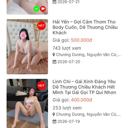
2026-07-21
Hải Yến – Gợi Cảm Thơm Tho
HOT
Body Cuốn, Dễ Thương Chiều
Khách
Giá gọi:
500.000đ
743 lượt xem
Chương Dương, Nguyễn Văn Cừ, Quy Nhơn, Bình Định
2026-07-20
Linh Chi – Gái Xinh Đáng Yêu
HOT
Dễ Thương Chiều Khách Hết
Mình Tại Gái Gọi TP Qui Nhơn
Giá gọi:
400.000đ
253 lượt xem
Chương Dương, Nguyễn Văn Cừ, TP Quy Nhơn
2026-07-19