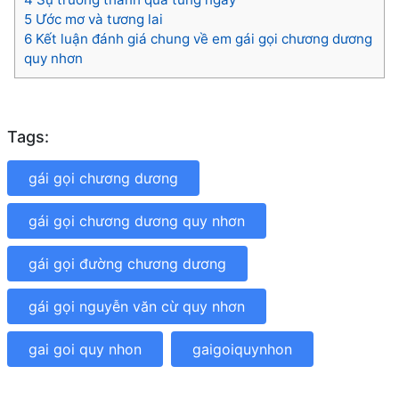
5
Ước mơ và tương lai
6
Kết luận đánh giá chung về em gái gọi chương dương
quy nhơn
Tags:
gái gọi chương dương
gái gọi chương dương quy nhơn
gái gọi đường chương dương
gái gọi nguyễn văn cừ quy nhơn
gai goi quy nhon
gaigoiquynhon