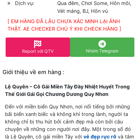
Dịch vụ:
Qua đêm, Chơi Some, Hôn môi,
Vét máng, BJ, Hôn vú
[ EM HÀNG ĐÃ LÂU CHƯA XÁC MINH LẠI ẢNH
THẬT. AE CHECKER CHÚ Ý KHI CHECK HÀNG ]
Nhóm Telegram
Report với QTV
Giới thiệu về em hàng :
Lệ Quyên – Cô Gái Miền Tây Đầy Nhiệt Huyết Trong
Thế Giới Gái Gọi Chương Dương Quy Nhơn
Đến với miền biển Quy Nhơn, nơi nổi tiếng bởi những
bãi biển xanh biếc và không khí trong lành, người ta
không chỉ bị thu hút bởi cảnh đẹp mà còn bởi câu
chuyện về những con người nơi đây. Một trong số đó
là Lệ Quyên, cô gái miền Tây với
vẻ đẹp rực rỡ
và tâm