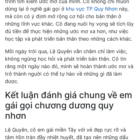
trình tìm kiếm ước mơ của mình. Cô không chỉ muốn
dừng lại ở nghề gái gọi ở
khu vực TP Quy Nhơn
này,
mà còn có ý định mở rộng cơ hội cho bản thân ở
những lĩnh vực khác. Cô đang nuôi hy vọng sẽ tích lũy
đủ tiền để thực hiện những ước mơ xa hơn, như việc
học tập và phát triển bản thân theo những cách khác.
Mỗi ngày trôi qua, Lệ Quyên vẫn chăm chỉ làm việc,
không ngừng học hỏi và phát triển bản thân. Cô tin
rằng một ngày nào đó, mình sẽ hoàn thành ước mơ và
trở thành người có thể tự hào về những gì đã làm
được.
Kết luận đánh giá chung về em
gái gọi chương dương quy
nhơn
Lệ Quyên, cô em gái miền Tây với vẻ đẹp rực rỡ và
tâm hồn tràn đầy nhiệt huyết, đã tạo nên những dấu