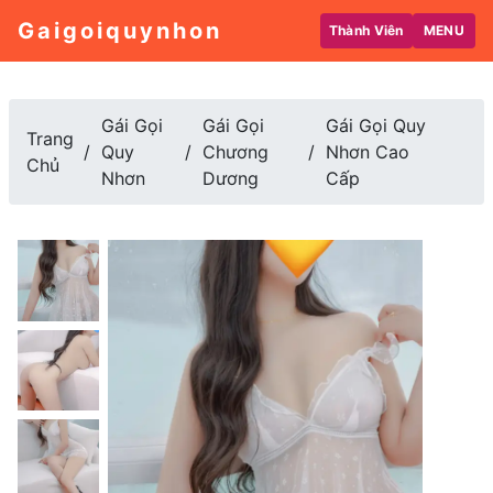
Gaigoiquynhon
Thành Viên
MENU
Gái Gọi
Gái Gọi
Gái Gọi Quy
Trang
Quy
Chương
Nhơn Cao
Chủ
Nhơn
Dương
Cấp