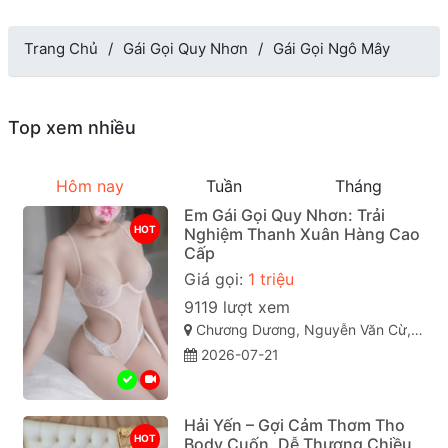
Trang Chủ
Gái Gọi Quy Nhơn
Gái Gọi Ngô Mây
Top xem nhiều
Hôm nay
Tuần
Tháng
Em Gái Gọi Quy Nhơn: Trải
HOT
Nghiệm Thanh Xuân Hàng Cao
Cấp
Giá gọi:
1 triệu
9119 lượt xem
Chương Dương, Nguyễn Văn Cừ, Quy Nhơn, Bình Định
2026-07-21
Hải Yến – Gợi Cảm Thơm Tho
HOT
Body Cuốn, Dễ Thương Chiều