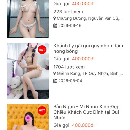
Giá gọi:
400.000đ
223 lượt xem
Chương Dương, Nguyễn Văn Cừ, TP Quy Nhơn
2026-06-16
Khánh Ly gái gọi quy nhơn dâm
HOT
nóng bỏng
Giá gọi:
400.000đ
1704 lượt xem
Ghềnh Ráng, TP Quy Nhơn, Bình Định
2026-05-04
Bảo Ngọc – Mi Nhon Xinh Đẹp
HOT
Chiều Khách Cực Đỉnh tại Qui
Nhơn
Giá gọi:
400.000đ