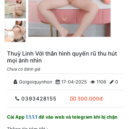
Thuỳ Linh Với thân hình quyến rũ thu hút
mọi ánh nhìn
Chưa có đánh giá
Goigoiquynhon
17-04-2025
1106
0
0393428155
300.000đ
Cài App
1.1.1.1
để vào web và telegram khi bị chặn
Thông tin tóm tắt :