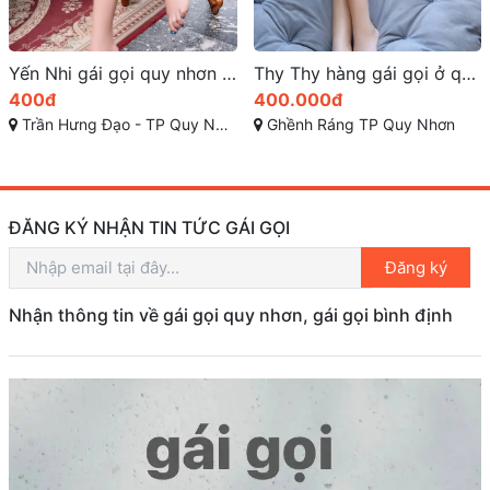
Yến Nhi gái gọi quy nhơn xinh body ngọt nước
Thy Thy hàng gái gọi ở quy nhơn quá đẳng cấp
400.000đ
500.0
Đạo - TP Quy Nhơn - Bình Định
Ghềnh Ráng TP Quy Nhơn
Ghềnh 
ĐĂNG KÝ NHẬN TIN TỨC GÁI GỌI
Đăng ký
Nhận thông tin về gái gọi quy nhơn, gái gọi bình định