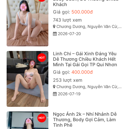
Khách
Giá gọi:
500.000đ
743 lượt xem
Chương Dương, Nguyễn Văn Cừ, Quy Nhơn, Bình Định
2026-07-20
Linh Chi – Gái Xinh Đáng Yêu
HOT
Dễ Thương Chiều Khách Hết
Mình Tại Gái Gọi TP Qui Nhơn
Giá gọi:
400.000đ
253 lượt xem
Chương Dương, Nguyễn Văn Cừ, TP Quy Nhơn
2026-07-19
Ngọc Ánh 2k – Nhí Nhảnh Dễ
HOT
Thương, Body Gợi Cảm, Làm
Tình Phê