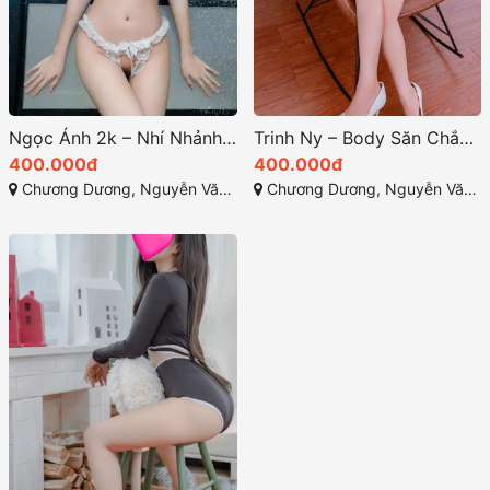
Ngọc Ánh 2k – Nhí Nhảnh Dễ Thương, Body Gợi Cảm, Làm Tình Phê
Trinh Ny – Body Săn Chắc Dịch Vụ Chuẩn,Vú To Kỹ Năng Làm Tình Chuyên Nghiệp
400.000đ
400.000đ
Chương Dương, Nguyễn Văn Cừ, TP Quy Nhơn
Chương Dương, Nguyễn Văn Cừ, TP Quy Nhơn, Bình Định