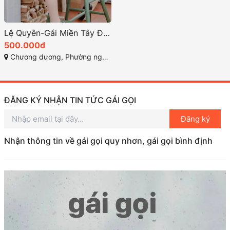
Lệ Quyên-Gái Miền Tây Đầy Nhiệt Huyết Trong Thế Giới Gái Gọi Chương Dương
500.000đ
Chương dương, Phường nguyễn văn cừ , TP quy nhơn
ĐĂNG KÝ NHẬN TIN TỨC GÁI GỌI
Đăng ký
Nhận thông tin về gái gọi quy nhơn, gái gọi bình định