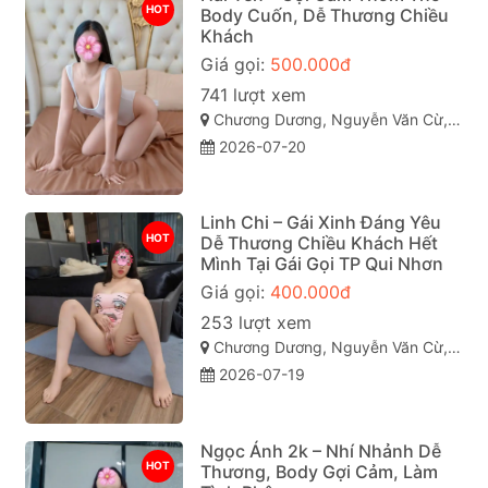
HOT
Body Cuốn, Dễ Thương Chiều
Khách
Giá gọi:
500.000đ
741 lượt xem
Chương Dương, Nguyễn Văn Cừ, Quy Nhơn, Bình Định
2026-07-20
Linh Chi – Gái Xinh Đáng Yêu
HOT
Dễ Thương Chiều Khách Hết
Mình Tại Gái Gọi TP Qui Nhơn
Giá gọi:
400.000đ
253 lượt xem
Chương Dương, Nguyễn Văn Cừ, TP Quy Nhơn
2026-07-19
Ngọc Ánh 2k – Nhí Nhảnh Dễ
HOT
Thương, Body Gợi Cảm, Làm