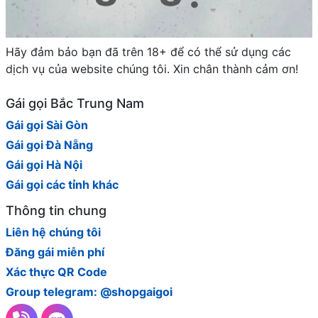
Hãy đảm bảo bạn đã trên 18+ để có thể sử dụng các
dịch vụ của website chúng tôi. Xin chân thành cảm ơn!
Gái gọi Bắc Trung Nam
Gái gọi Sài Gòn
Gái gọi Đà Nẵng
Gái gọi Hà Nội
Gái gọi các tỉnh khác
Thông tin chung
Liên hệ chúng tôi
Đăng gái miễn phí
Xác thực QR Code
Group telegram: @shopgaigoi