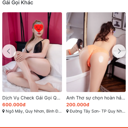
Gái Gọi Khác
Dịch Vụ Check Gái Gọi Quy Nhơn Tại Bình Định
Anh Thơ sự chọn hoàn hảo của dịch vụ gaigoiquynhon
600.000đ
200.000đ
Ngô Mây, Quy Nhơn, Bình Định
Đường Tây Sơn- TP Quy Nhơn - Bình Định