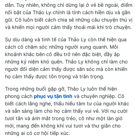
dẫn. Tuy nhiên, không chỉ dừng lại ở vẻ bề ngoài, điểm
nổi bật của Thảo Ly chính là tính cách hiền dịu và gần
gũi. Cô luôn biết cách chia sẻ những câu chuyện thú vị
và khiến mọi người cảm thấy thoải mái khi trò chuyện.
Sự dịu dàng và tinh tế của Thảo Ly còn thể hiện qua
cách cô chăm sóc những người xung quanh. Mỗi
khoảnh khắc bên cô đều trở nên đặc biệt, đầy ắp
những kỷ niệm khó quên. Thảo Ly không chỉ làm cho
người đối diện cảm thấy được săn sóc mà còn khiến
họ cảm thấy được tôn trọng và trân trọng.
Trong những buổi gặp gỡ, Thảo Ly luôn thể hiện
phong cách
phục vụ tận tình
và chuyên nghiệp. Cô
biết cách lắng nghe, thấu hiểu tâm tư của người khác
và sẵn sàng làm cho họ cảm thấy vui vẻ. Với nụ cười
tươi tắn và ánh mắt trong trẻo, cô như một làn gió
mới, mang đến không khí vui tươi và thư giãn cho
những ai có cơ hội tiếp xúc.