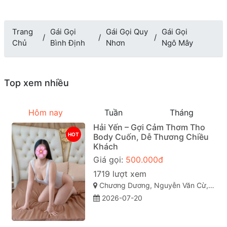
Trang
Gái Gọi
Gái Gọi Quy
Gái Gọi
Chủ
Bình Định
Nhơn
Ngô Mây
Top xem nhiều
Hôm nay
Tuần
Tháng
Hải Yến – Gợi Cảm Thơm Tho
HOT
Body Cuốn, Dễ Thương Chiều
Khách
Giá gọi:
500.000đ
1719 lượt xem
Chương Dương, Nguyễn Văn Cừ, Quy Nhơn, Bình Định
2026-07-20