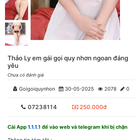
Thảo Ly em gái gọi quy nhơn ngoan đáng
yêu
Chưa có đánh giá
Goigoiquynhon
30-05-2025
2078
0
07238114
250.000đ
Cài App
1.1.1.1
để vào web và telegram khi bị chặn
Thông tin tóm tắt :