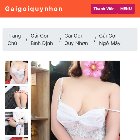
Gaigoiquynhon
Thành Viên
MENU
Trang
Gái Gọi
Gái Gọi
Gái Gọi
Chủ
Bình Định
Quy Nhơn
Ngô Mây