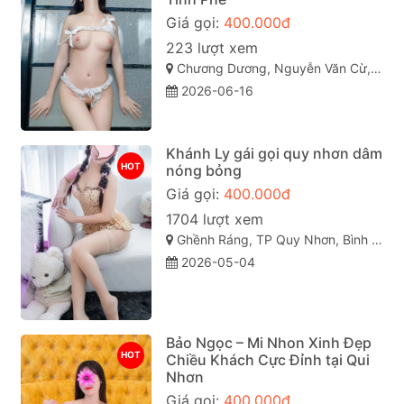
Giá gọi:
400.000đ
223 lượt xem
Chương Dương, Nguyễn Văn Cừ, TP Quy Nhơn
2026-06-16
Khánh Ly gái gọi quy nhơn dâm
HOT
nóng bỏng
Giá gọi:
400.000đ
1704 lượt xem
Ghềnh Ráng, TP Quy Nhơn, Bình Định
2026-05-04
Bảo Ngọc – Mi Nhon Xinh Đẹp
HOT
Chiều Khách Cực Đỉnh tại Qui
Nhơn
Giá gọi:
400.000đ