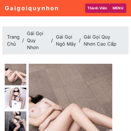
Gaigoiquynhon
Thành Viên
MENU
Gái Gọi
Trang
Gái Gọi
Gái Gọi Quy
Quy
Chủ
Ngô Mây
Nhơn Cao Cấp
Nhơn