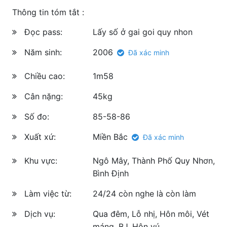
Thông tin tóm tắt :
Đọc pass:
Lấy số ở gai goi quy nhon
Năm sinh:
2006
Đã xác minh
Chiều cao:
1m58
Cân nặng:
45kg
Số đo:
85-58-86
Xuất xứ:
Miền Bắc
Đã xác minh
Khu vực:
Ngô Mây, Thành Phố Quy Nhơn,
Bình Định
Làm việc từ:
24/24 còn nghe là còn làm
Dịch vụ:
Qua đêm, Lỗ nhị, Hôn môi, Vét
máng, BJ, Hôn vú