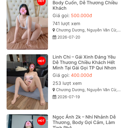
HOT
Body Cuốn, Dễ Thương Chiều
Khách
Giá gọi:
500.000đ
741 lượt xem
Chương Dương, Nguyễn Văn Cừ, Quy Nhơn, Bình Định
2026-07-20
Linh Chi – Gái Xinh Đáng Yêu
HOT
Dễ Thương Chiều Khách Hết
Mình Tại Gái Gọi TP Qui Nhơn
Giá gọi:
400.000đ
253 lượt xem
Chương Dương, Nguyễn Văn Cừ, TP Quy Nhơn
2026-07-19
Ngọc Ánh 2k – Nhí Nhảnh Dễ
HOT
Thương, Body Gợi Cảm, Làm
Tình Phê