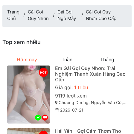
Trang
Gái Gọi
Gái Gọi
Gái Gọi Quy
Chủ
Quy Nhơn
Ngô Mây
Nhơn Cao Cấp
Top xem nhiều
Hôm nay
Tuần
Tháng
Em Gái Gọi Quy Nhơn: Trải
HOT
Nghiệm Thanh Xuân Hàng Cao
Cấp
Giá gọi:
1 triệu
9119 lượt xem
Chương Dương, Nguyễn Văn Cừ, Quy Nhơn, Bình Định
2026-07-21
Hải Yến – Gợi Cảm Thơm Tho