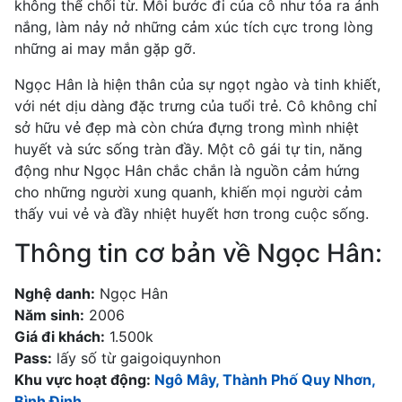
không thể chối từ. Mỗi bước đi của cô như tỏa ra ánh
nắng, làm nảy nở những cảm xúc tích cực trong lòng
những ai may mắn gặp gỡ.
Ngọc Hân là hiện thân của sự ngọt ngào và tinh khiết,
với nét dịu dàng đặc trưng của tuổi trẻ. Cô không chỉ
sở hữu vẻ đẹp mà còn chứa đựng trong mình nhiệt
huyết và sức sống tràn đầy. Một cô gái tự tin, năng
động như Ngọc Hân chắc chắn là nguồn cảm hứng
cho những người xung quanh, khiến mọi người cảm
thấy vui vẻ và đầy nhiệt huyết hơn trong cuộc sống.
Thông tin cơ bản về Ngọc Hân:
Nghệ danh:
Ngọc Hân
Năm sinh:
2006
Giá đi khách:
1.500k
Pass:
lấy số từ gaigoiquynhon
Khu vực hoạt động:
Ngô Mây, Thành Phố Quy Nhơn,
Bình Định