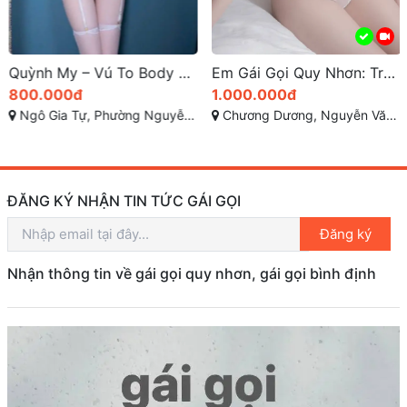
Quỳnh My – Vú To Body Sexy Rực Lửa, Ngọt Ngào Dễ Thương Tại TP Quy Nhơn
Em Gái Gọi Quy Nhơn: Trải Nghiệm Thanh Xuân Hàng Cao Cấp
800.000đ
1.000.000đ
Ngô Gia Tự, Phường Nguyễn Văn Cừ, Thành phố Quy Nhơn, Tỉnh Bình Định
Chương Dương, Nguyễn Văn Cừ, Quy Nhơn, Bình Định
ĐĂNG KÝ NHẬN TIN TỨC GÁI GỌI
Đăng ký
Nhận thông tin về gái gọi quy nhơn, gái gọi bình định