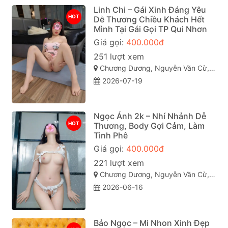
Linh Chi – Gái Xinh Đáng Yêu
HOT
Dễ Thương Chiều Khách Hết
Mình Tại Gái Gọi TP Qui Nhơn
Giá gọi:
400.000đ
251 lượt xem
Chương Dương, Nguyễn Văn Cừ, TP Quy Nhơn
2026-07-19
Ngọc Ánh 2k – Nhí Nhảnh Dễ
HOT
Thương, Body Gợi Cảm, Làm
Tình Phê
Giá gọi:
400.000đ
221 lượt xem
Chương Dương, Nguyễn Văn Cừ, TP Quy Nhơn
2026-06-16
Bảo Ngọc – Mi Nhon Xinh Đẹp