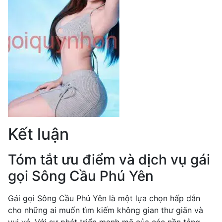
Kết luận
Tóm tắt ưu điểm và dịch vụ gái
gọi Sông Cầu Phú Yên
Gái gọi Sông Cầu Phú Yên là một lựa chọn hấp dẫn
cho những ai muốn tìm kiếm không gian thư giãn và