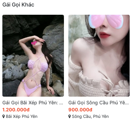
Gái Gọi Khác
Gái Gọi Bãi Xép Phú Yên: Dịch Vụ Chuyên Nghiệp Qua TikTok, Zalo và Số Điện Thoại
Gái Gọi Sông Cầu Phú Yên: Dịch Vụ Tìm Kiếm Thú Vị Qua TikTok, Zalo và Số Điện Thoại
1.200.000đ
900.000đ
Bãi Xép Phú Yên
Sông Cầu, Phú Yên