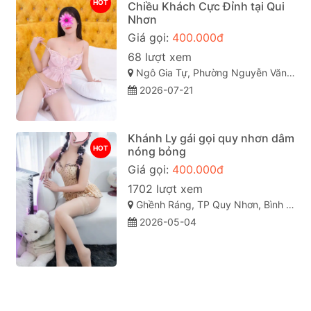
HOT
Chiều Khách Cực Đỉnh tại Qui
Nhơn
Giá gọi:
400.000đ
68 lượt xem
Ngô Gia Tự, Phường Nguyễn Văn Cừ, Thành phố Quy Nhơn, Tỉnh Bình Định
2026-07-21
Khánh Ly gái gọi quy nhơn dâm
HOT
nóng bỏng
Giá gọi:
400.000đ
1702 lượt xem
Ghềnh Ráng, TP Quy Nhơn, Bình Định
2026-05-04