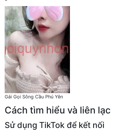
Gái Gọi Sông Cầu Phú Yên
Cách tìm hiểu và liên lạc
Sử dụng TikTok để kết nối