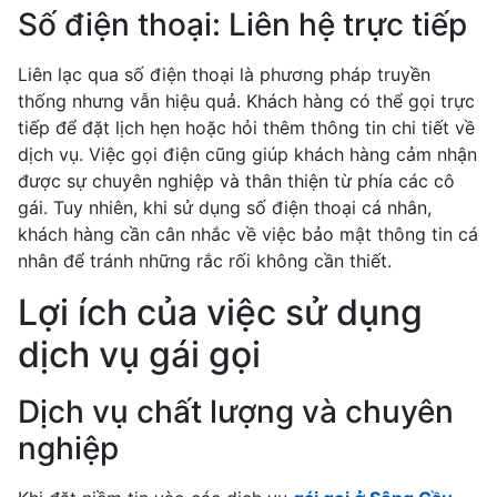
Số điện thoại: Liên hệ trực tiếp
Liên lạc qua số điện thoại là phương pháp truyền
thống nhưng vẫn hiệu quả. Khách hàng có thể gọi trực
tiếp để đặt lịch hẹn hoặc hỏi thêm thông tin chi tiết về
dịch vụ. Việc gọi điện cũng giúp khách hàng cảm nhận
được sự chuyên nghiệp và thân thiện từ phía các cô
gái. Tuy nhiên, khi sử dụng số điện thoại cá nhân,
khách hàng cần cân nhắc về việc bảo mật thông tin cá
nhân để tránh những rắc rối không cần thiết.
Lợi ích của việc sử dụng
dịch vụ gái gọi
Dịch vụ chất lượng và chuyên
nghiệp