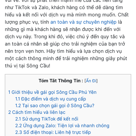
vui vẻ. Với sự phát triển mạnh mẽ của các nền tảng
như TikTok và Zalo, khách hàng có thể dễ dàng tìm
hiểu và kết nối với dịch vụ mà mình mong muốn. Chất
lượng phục vụ, tính
an toàn và sự chuyên nghiệp
là
những gì mà khách hàng sẽ nhận được khi đến với
dịch vụ này. Trong khi đó, việc chú ý đến quy tắc và
an toàn cá nhân sẽ giúp cho trải nghiệm của bạn trở
nên trọn vẹn hơn. Hãy tìm hiểu và lựa chọn dịch vụ
một cách thông minh để trải nghiệm những giây phút
thú vị tại Sông Cầu!
Tóm Tắt Thông Tin :
[
Ẩn Đi
]
1
Giới thiệu về gái gọi Sông Cầu Phú Yên
1.1
Đặc điểm và dịch vụ cung cấp
1.2
Tại sao chọn gái gọi ở Sông Cầu?
2
Cách tìm hiểu và liên lạc
2.1
Sử dụng TikTok để kết nối
2.2
Ứng dụng Zalo: Tiện lợi và nhanh chóng
2.3
Số điện thoại: Liên hệ trực tiếp