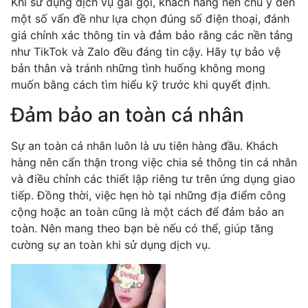
Khi sử dụng dịch vụ gái gọi, khách hàng nên chú ý đến
một số vấn đề như lựa chọn đúng số điện thoại, đánh
giá chính xác thông tin và đảm bảo rằng các nền tảng
như TikTok và Zalo đều đáng tin cậy. Hãy tự bảo vệ
bản thân và tránh những tình huống không mong
muốn bằng cách tìm hiểu kỹ trước khi quyết định.
Đảm bảo an toàn cá nhân
Sự an toàn cá nhân luôn là ưu tiên hàng đầu. Khách
hàng nên cẩn thận trong việc chia sẻ thông tin cá nhân
và điều chỉnh các thiết lập riêng tư trên ứng dụng giao
tiếp. Đồng thời, việc hẹn hò tại những địa điểm công
cộng hoặc an toàn cũng là một cách để đảm bảo an
toàn. Nên mang theo bạn bè nếu có thể, giúp tăng
cường sự an toàn khi sử dụng dịch vụ.