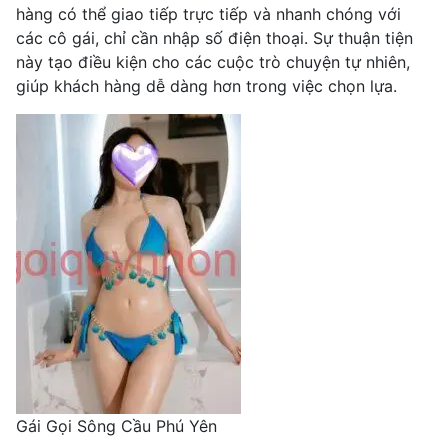
hàng có thể giao tiếp trực tiếp và nhanh chóng với
các cô gái, chỉ cần nhập số điện thoại. Sự thuận tiện
này tạo điều kiện cho các cuộc trò chuyện tự nhiên,
giúp khách hàng dễ dàng hơn trong việc chọn lựa.
Gái Gọi Sông Cầu Phú Yên