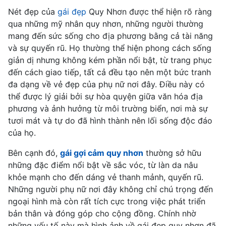
Nét đẹp của
gái đẹp
Quy Nhơn được thể hiện rõ ràng
qua những mỹ nhân quy nhơn, những người thường
mang đến sức sống cho địa phương bằng cả tài năng
và sự quyến rũ. Họ thường thể hiện phong cách sống
giản dị nhưng không kém phần nổi bật, từ trang phục
đến cách giao tiếp, tất cả đều tạo nên một bức tranh
đa dạng về vẻ đẹp của phụ nữ nơi đây. Điều này có
thể được lý giải bởi sự hòa quyện giữa văn hóa địa
phương và ảnh hưởng từ môi trường biển, nơi mà sự
tươi mát và tự do đã hình thành nên lối sống độc đáo
của họ.
Bên cạnh đó,
gái gợi cảm quy nhơn
thường sở hữu
những đặc điểm nổi bật về sắc vóc, từ làn da nâu
khỏe mạnh cho đến dáng vẻ thanh mảnh, quyến rũ.
Những người phụ nữ nơi đây không chỉ chú trọng đến
ngoại hình mà còn rất tích cực trong việc phát triển
bản thân và đóng góp cho cộng đồng. Chính nhờ
những yếu tố này mà hình ảnh về gái đẹp quy nhơn đã