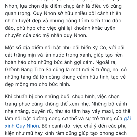
Nhơn, lựa chọn địa điểm chụp ảnh là điều vô cùng
quan trọng. Quy Nhơn sở hữu nhiều bối cảnh thiên
nhiên tuyệt đẹp và những công trình kiến trúc độc
đáo, phù hợp cho việc ghi lại khoảnh khắc uyển
chuyển của các mỹ nhân quy Nhơn.
Một số địa điểm nổi bật như bãi biển Kỳ Co, với bãi
cát trắng mịn và làn nước trong xanh, giúp tạo nền
hoàn hảo cho những bức ảnh gợi cảm. Ngoài ra,
Ghềnh Ráng Tiên Sa cũng là một nơi lý tưởng, nơi có
những tảng đá lớn cùng khung cảnh hữu tình, tạo vẻ
đẹp mộng mơ cho bức hình.
Khi chuẩn bị cho những buổi chụp hình, việc chọn
trang phục cũng không thể xem nhẹ. Những bộ cánh
nhẹ nhàng, quyến rũ, như áo tắm hay váy maxi, có thể
làm nổi bật đường cong cơ thể và sự trẻ trung của
gái
xinh Quy Nhơn
. Bên cạnh đó, việc chú ý đến các phụ
kiện như mũ hay kính râm cũng giúp tạo phong cách