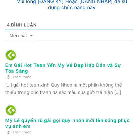
Vui lòng [ĐĂNG KÝ] Hoặc [ĐĂNG NHẬP] để sử
dụng chức năng này.
4
BÌNH LUẬN
Mới nhất
Em Gái Hot Teen Yến My Vẻ Đẹp Hấp Dẫn và Sự
Tỏa Sáng
1 năm trước
[…] gái hot teen xinh Quy Nhơn là một phần không thể
thiếu trong bức tranh đa sắc màu của giới trẻ hiện […]
Mỹ Lê quyến rũ gái gọi quy nhơn mới lên sóng phục
vụ anh em
1 năm trước