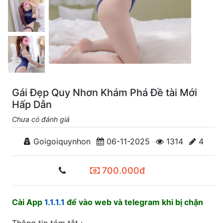
Gái Đẹp Quy Nhơn Khám Phá Đề tài Mới
Hấp Dẫn
Chưa có đánh giá
Goigoiquynhon
06-11-2025
1314
4
700.000đ
Cài App
1.1.1.1
để vào web và telegram khi bị chặn
Thông tin tóm tắt :