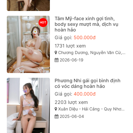
Tâm Mỹ-face xinh gợi tình,
HOT
body sexy mượt mà, dịch vụ
hoàn hảo
Giá gọi:
500.000đ
1731 lượt xem
Chương Dương, Nguyễn Văn Cừ, TP Quy Nhơn
2026-06-19
Phương Nhi gái gọi bình định
có vóc dáng hoàn hảo
Giá gọi:
400.000đ
2203 lượt xem
Xuân Diệu - Hải Cảng - Quy Nhơn - Bình Định
2025-06-04