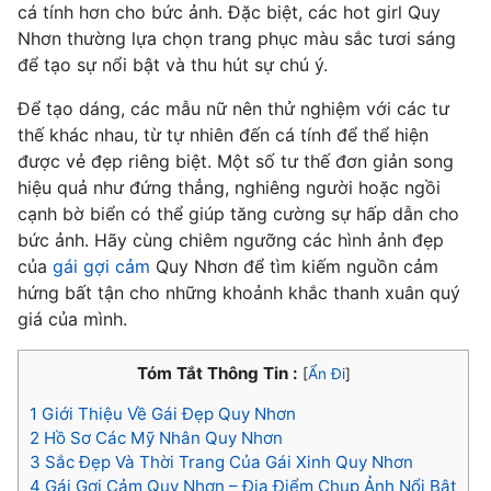
cá tính hơn cho bức ảnh. Đặc biệt, các hot girl Quy
Nhơn thường lựa chọn trang phục màu sắc tươi sáng
để tạo sự nổi bật và thu hút sự chú ý.
Để tạo dáng, các mẫu nữ nên thử nghiệm với các tư
thế khác nhau, từ tự nhiên đến cá tính để thể hiện
được vẻ đẹp riêng biệt. Một số tư thế đơn giản song
hiệu quả như đứng thẳng, nghiêng người hoặc ngồi
cạnh bờ biển có thể giúp tăng cường sự hấp dẫn cho
bức ảnh. Hãy cùng chiêm ngưỡng các hình ảnh đẹp
của
gái gợi cảm
Quy Nhơn để tìm kiếm nguồn cảm
hứng bất tận cho những khoảnh khắc thanh xuân quý
giá của mình.
Tóm Tắt Thông Tin :
[
Ẩn Đi
]
1
Giới Thiệu Về Gái Đẹp Quy Nhơn
2
Hồ Sơ Các Mỹ Nhân Quy Nhơn
3
Sắc Đẹp Và Thời Trang Của Gái Xinh Quy Nhơn
4
Gái Gợi Cảm Quy Nhơn – Địa Điểm Chụp Ảnh Nổi Bật