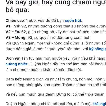
Và bây giờ, hãy cùng chiêm ng
bỏ qua:
Chiều cao
: 1m60, vừa đủ để bạn
cuốn hút
.
V1 – Vú
: 92, những đường cong thật sự không thể cưỡng
V2 – Eo
: 62, giúp những bộ váy ôm sát trở nên hoàn hả
V3 – Mông
: 93, sự quyến rũ đến từng centimet.
Với Quỳnh Ngân, mọi thứ không chỉ dừng lại ở những số
được đánh giá là một “người yêu” tận tâm, với
kỹ năng 
Dịch vụ
: Tận tụy như một người yêu, với nhiều khả năng
cuồng nhiệt
, Quỳnh Ngân đều có thể làm bạn hài lòng. 
làm cho mọi khoảnh khắc trở nên đặc biệt.
Cam kết
: Những dịch vụ như tắm chung, hôn môi, hôn 
bạn những phút giây khó quên. Thậm chí bạn có thể trải
Và nếu bạn muốn qua đêm? Đừng lo, có thể thỏa thuận 
Quỳnh Ngân không chỉ là một cái tên, mà là một
trải n