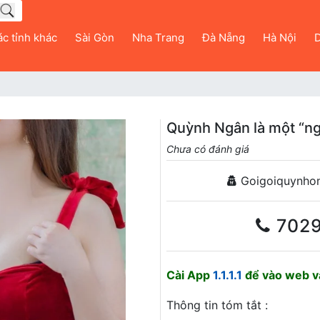
c tỉnh khác
Sài Gòn
Nha Trang
Đà Nẵng
Hà Nội
D
Quỳnh Ngân là một “ng
Chưa có đánh giá
Goigoiquynho
702
Cài App
1.1.1.1
để vào web và
Thông tin tóm tắt :