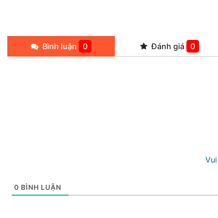
Bình luận
0
Đánh giá
0
Vui
0
BÌNH LUẬN