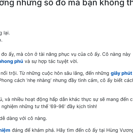
ưỡng những số đo mà bạn không t
 lại.
o.
 đo ấy, mà còn ở tài năng phục vụ của cô ấy. Cô nàng này
phong phú
và sự hợp tác tuyệt vời.
 nổi trội. Từ những cuộc hôn sâu lắng, đến những
giây phút
Phong cách ‘nhẹ nhàng’ nhưng đầy tình cảm, cô ấy biết các
vú, và nhiều hoạt động hấp dẫn khác thực sự sẽ mang đến 
 nghiệm những tư thế ‘69-96’ đầy kịch tính!
dễ dàng với cô nàng.
ghiệm
đáng để khám phá. Hãy tìm đến cô ấy tại Hùng Vươn