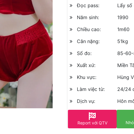
Đọc pass:
Lấy số 
Năm sinh:
1990
Chiều cao:
1m60
Cân nặng:
51kg
Số đo:
85-60-
Xuất xứ:
Miền T
Khu vực:
Hùng V
Làm việc từ:
24/24 
Dịch vụ:
Hôn mô
Nhó
Report với QTV