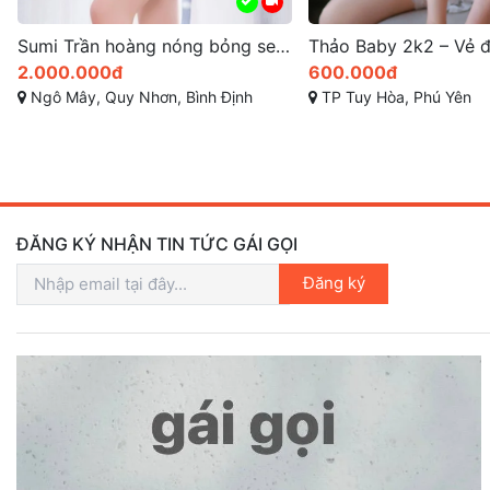
Thảo Baby 2k2 – Vẻ đẹp cực quyến rũ từ Gai Goi Tuy Hoa, Phú Yên
600.000đ
500.000đ
TP Tuy Hòa, Phú Yên
Đại lộ Hùng Vương, Phường 9, Tu
ĐĂNG KÝ NHẬN TIN TỨC GÁI GỌI
Đăng ký