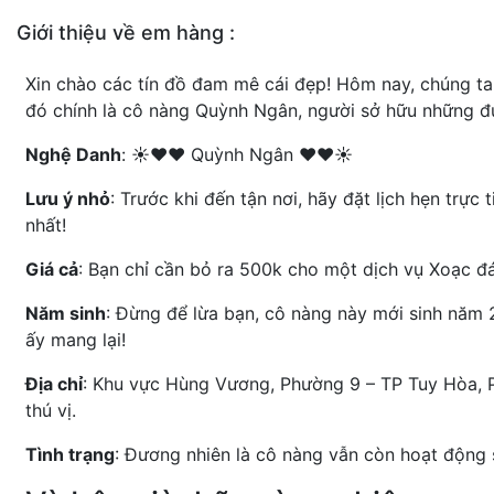
Giới thiệu về em hàng :
Xin chào các tín đồ đam mê cái đẹp! Hôm nay, chúng t
đó chính là cô nàng Quỳnh Ngân, người sở hữu những đư
Nghệ Danh
: ☀️❤️❤️ Quỳnh Ngân ❤️❤️☀️
Lưu ý nhỏ
: Trước khi đến tận nơi, hãy đặt lịch hẹn trự
nhất!
Giá cả
: Bạn chỉ cần bỏ ra 500k cho một dịch vụ Xoạc đ
Năm sinh
: Đừng để lừa bạn, cô nàng này mới sinh năm 
ấy mang lại!
Địa chỉ
: Khu vực Hùng Vương, Phường 9 – TP Tuy Hòa, 
thú vị.
Tình trạng
: Đương nhiên là cô nàng vẫn còn hoạt động 