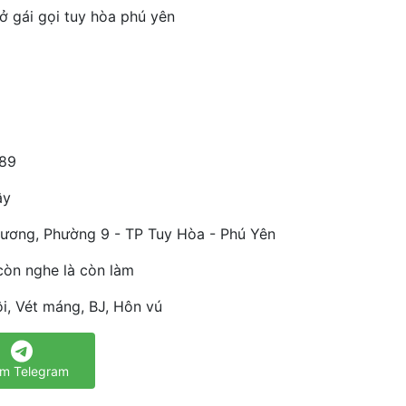
ở gái gọi tuy hòa phú yên
89
ây
ương, Phường 9 - TP Tuy Hòa - Phú Yên
còn nghe là còn làm
i, Vét máng, BJ, Hôn vú
m Telegram