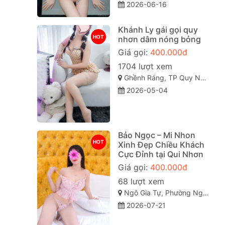
2026-06-16
Khánh Ly gái gọi quy
HOT
nhơn dâm nóng bỏng
Giá gọi:
400.000đ
1704 lượt xem
Ghềnh Ráng, TP Quy Nhơn, Bình Định
2026-05-04
Bảo Ngọc – Mi Nhon
HOT
Xinh Đẹp Chiều Khách
Cực Đỉnh tại Qui Nhơn
Giá gọi:
400.000đ
68 lượt xem
Ngô Gia Tự, Phường Nguyễn Văn Cừ, Thành phố Quy Nhơn, Tỉnh Bình Định
2026-07-21