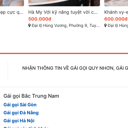
Hà My Với kỹ năng tuyệt vời cùng dịch vụ đa dạng
Khánh vy-em gái xinh đẹp với gương mặt rạng ngời
600.000đ
400.000đ
y Hòa, Phú Yên
Đại lộ Hùng Vương, Phường 7, Tuy Hòa, Phú Yên
Đại lộ hùn
NHẬN THÔNG TIN VỀ GÁI GỌI QUY NHƠN, GÁI G
Gái gọi Bắc Trung Nam
Gái gọi Sài Gòn
Gái gọi Đà Nẵng
Gái gọi Hà Nội