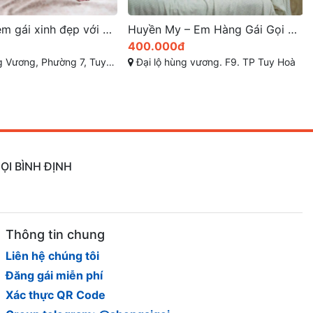
Huyền My – Em Hàng Gái Gọi Tuy Hòa Xinh Ngoan Chiều Khách
Thanh Thanh trắng mịn, cong cớn và đầy quyến rũ
400.000đ
g vương. F9. TP Tuy Hoà
Hùng Vương, Phường 9 - TP Tuy Hòa - Phú Yên
ỌI BÌNH ĐỊNH
Thông tin chung
Liên hệ chúng tôi
Đăng gái miễn phí
Xác thực QR Code