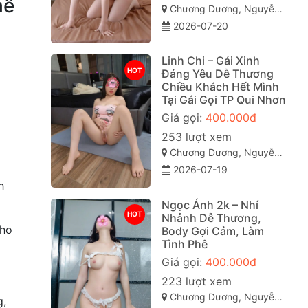
hể
Chương Dương, Nguyễn Văn Cừ, Quy Nhơn, Bình Định
2026-07-20
Linh Chi – Gái Xinh
HOT
Đáng Yêu Dễ Thương
Chiều Khách Hết Mình
Tại Gái Gọi TP Qui Nhơn
Giá gọi:
400.000đ
253 lượt xem
Chương Dương, Nguyễn Văn Cừ, TP Quy Nhơn
2026-07-19
h
Ngọc Ánh 2k – Nhí
HOT
Nhảnh Dễ Thương,
cho
Body Gợi Cảm, Làm
Tình Phê
Giá gọi:
400.000đ
223 lượt xem
Chương Dương, Nguyễn Văn Cừ, TP Quy Nhơn
g,