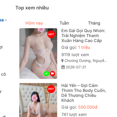
Top xem nhiều
òa
–
Hôm nay
Tuần
Tháng
Em Gái Gọi Quy Nhơn:
HOT
Trải Nghiệm Thanh
Xuân Hàng Cao Cấp
ợi
Giá gọi:
1 triệu
9119 lượt xem
Chương Dương, Nguyễn Văn Cừ, Quy Nhơn, Bình Định
2026-07-21
 cô
Hải Yến – Gợi Cảm
HOT
Thơm Tho Body Cuốn,
y
Dễ Thương Chiều
Khách
Giá gọi:
500.000đ
741 lượt xem