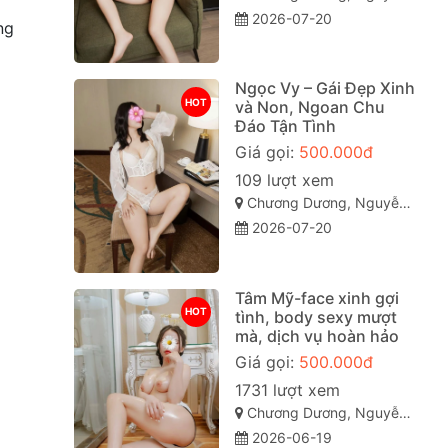
2026-07-20
ng
Ngọc Vy – Gái Đẹp Xinh
HOT
và Non, Ngoan Chu
Đáo Tận Tình
Giá gọi:
500.000đ
109 lượt xem
Chương Dương, Nguyễn Văn Cừ, Quy Nhơn, Bình Định
2026-07-20
Tâm Mỹ-face xinh gợi
HOT
tình, body sexy mượt
mà, dịch vụ hoàn hảo
Giá gọi:
500.000đ
1731 lượt xem
Chương Dương, Nguyễn Văn Cừ, TP Quy Nhơn
2026-06-19