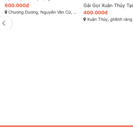
600.000đ
Chương Dương, Nguyễn Văn Cừ, Quy Nhơn, Bình Định
400.000đ
Xuân Thủy, ghềnh ráng quy nh