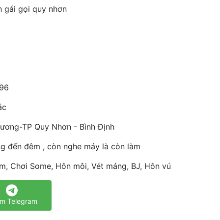
 gái gọi quy nhơn
96
ắc
ương-TP Quy Nhơn - Bình Định
ng đến đêm , còn nghe máy là còn làm
m, Chơi Some, Hôn môi, Vét máng, BJ, Hôn vú
m Telegram