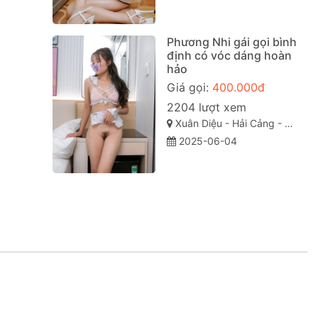
Phương Nhi gái gọi bình
định có vóc dáng hoàn
hảo
Giá gọi:
400.000đ
2204 lượt xem
Xuân Diệu - Hải Cảng - Quy Nhơn - Bình Định
2025-06-04