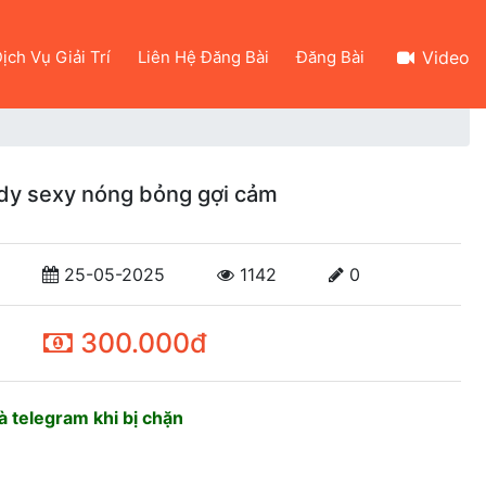
ịch Vụ Giải Trí
Liên Hệ Đăng Bài
Đăng Bài
Video
dy sexy nóng bỏng gợi cảm
25-05-2025
1142
0
300.000đ
 telegram khi bị chặn