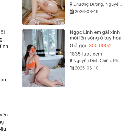
Chương Dương, Nguyễn Văn Cừ, TP Quy Nhơn
2026-06-19
Một
Ngọc Linh em gái xinh
mới lên sóng ở tuy hòa
ng
Giá gọi:
300.000đ
tình
1835 lượt xem
Nguyễn Đình Chiểu, Phường 7, TP Tuy Hòa, Phú Yên
2025-06-10
mạn.
uyên
ng
Miu