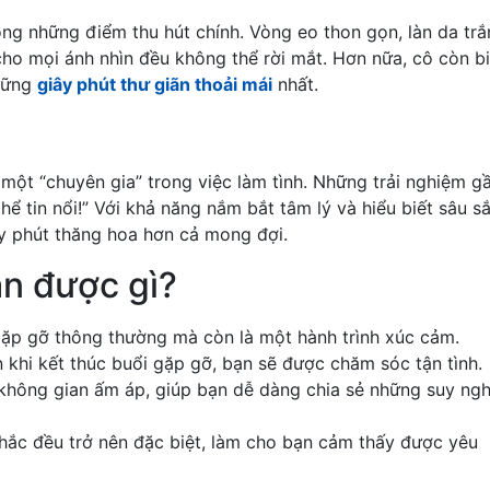
ng những điểm thu hút chính. Vòng eo thon gọn, làn da tr
o mọi ánh nhìn đều không thể rời mắt. Hơn nữa, cô còn bi
những
giây phút thư giãn thoải mái
nhất.
một “chuyên gia” trong việc làm tình. Những trải nghiệm g
thể tin nổi!” Với khả năng nắm bắt tâm lý và hiểu biết sâu s
y phút thăng hoa hơn cả mong đợi.
ận được gì?
 gặp gỡ thông thường mà còn là một hành trình xúc cảm.
n khi kết thúc buổi gặp gỡ, bạn sẽ được chăm sóc tận tình.
t không gian ấm áp, giúp bạn dễ dàng chia sẻ những suy ngh
khắc đều trở nên đặc biệt, làm cho bạn cảm thấy được yêu