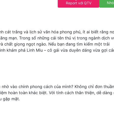
Nhó
Report với QTV
 cát trắng và lịch sử văn hóa phong phú, ít ai biết rằng nơ
ãng mạn. Trong số những cái tên thú vị trong ngành dịch v
ũ và chất giọng ngọt ngào. Nếu bạn đang tìm kiếm một trải
rình khám phá Linh Miu – cô gái vừa duyên dáng vừa gợi cả
ác nhờ vào chính phong cách của mình? Không chỉ đơn thuần
iệm hoàn toàn khác biệt. Với tính cách thân thiện, dễ dàng
u gặp mặt.