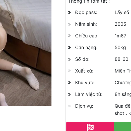
Thông tin tóm tắt :
Đọc pass:
Lấy số 
Năm sinh:
2005
Chiều cao:
1m67
Cân nặng:
50kg
Số đo:
88-60-
Xuất xứ:
Miền T
Khu vực:
Chương
Làm việc từ:
8h sán
Dịch vụ:
Qua đê
shot . 