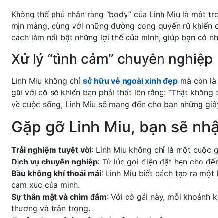
Không thể phủ nhận rằng “body” của Linh Miu là một tro
mịn màng, cùng với những đường cong quyến rũ khiến ch
cách làm nổi bật những lợi thế của mình, giúp bạn có 
Xử lý “tình cảm” chuyên nghiệp
Linh Miu không chỉ
sở hữu vẻ ngoài xinh đẹp
mà còn là 
gũi với cô sẽ khiến bạn phải thốt lên rằng: “Thật không 
về cuộc sống, Linh Miu sẽ mang đến cho bạn những giâ
Gặp gỡ Linh Miu, bạn sẽ nh
Trải nghiệm tuyệt vời
: Linh Miu không chỉ là một cuộc
Dịch vụ chuyên nghiệp
: Từ lúc gọi điện đặt hẹn cho đế
Bầu không khí thoải mái
: Linh Miu biết cách tạo ra mộ
cảm xúc của mình.
Sự thân mật và chìm đắm
: Với cô gái này, mỗi khoảnh 
thương và trân trọng.