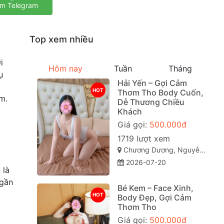
m Telegram
Top xem nhiều
i
Hôm nay
Tuần
Tháng
ụ
Hải Yến – Gợi Cảm
HOT
Thơm Tho Body Cuốn,
m.
Dễ Thương Chiều
Khách
Giá gọi:
500.000đ
1719 lượt xem
Chương Dương, Nguyễn Văn Cừ, Quy Nhơn, Bình Định
2026-07-20
 là
 gần
Bé Kem – Face Xinh,
HOT
Body Đẹp, Gợi Cảm
Thơm Tho
Giá gọi:
500.000đ