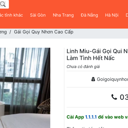
c tỉnh khác
Sài Gòn
Nha Trang
Đà Nẵng
Hà Nội
D
ơng
Gái Gọi Quy Nhơn Cao Cấp
Linh Miu-Gái Gọi Qui
Làm Tình Hết Nấc
Chưa có đánh giá
Goigoiquynho
0
Cài App
1.1.1.1
để vào web và