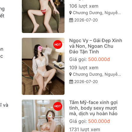
106 lượt xem
ắng
Chương Dương, Nguyễn Văn Cừ, Quy Nhơn, Bình Định
ết
2026-07-20
Ngọc Vy – Gái Đẹp Xinh
HOT
và Non, Ngoan Chu
ần
Đáo Tận Tình
ắc
Giá gọi:
500.000đ
109 lượt xem
Chương Dương, Nguyễn Văn Cừ, Quy Nhơn, Bình Định
2026-07-20
Tâm Mỹ-face xinh gợi
ĩ và
HOT
tình, body sexy mượt
mà, dịch vụ hoàn hảo
Giá gọi:
500.000đ
1731 lượt xem