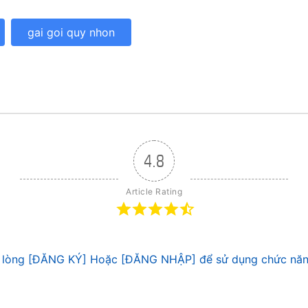
gai goi quy nhon
4.8
Article Rating
 lòng [ĐĂNG KÝ] Hoặc [ĐĂNG NHẬP] để sử dụng chức năn