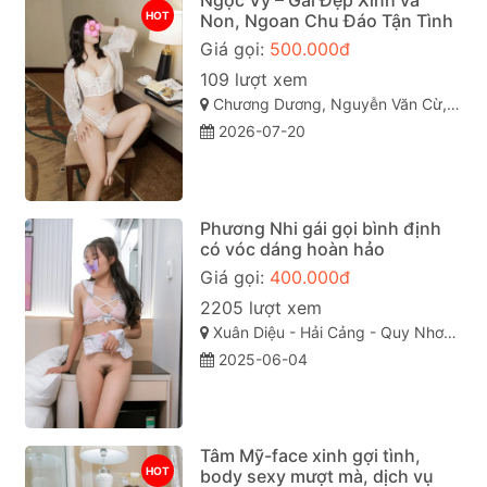
Ngọc Vy – Gái Đẹp Xinh và
HOT
Non, Ngoan Chu Đáo Tận Tình
Giá gọi:
500.000đ
109 lượt xem
Chương Dương, Nguyễn Văn Cừ, Quy Nhơn, Bình Định
2026-07-20
Phương Nhi gái gọi bình định
có vóc dáng hoàn hảo
Giá gọi:
400.000đ
2205 lượt xem
Xuân Diệu - Hải Cảng - Quy Nhơn - Bình Định
2025-06-04
Tâm Mỹ-face xinh gợi tình,
HOT
body sexy mượt mà, dịch vụ