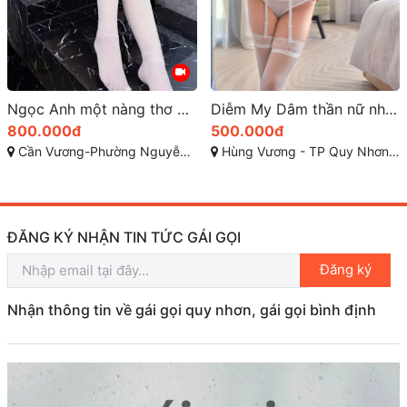
Diễm My Dâm thần nữ nhi đa tình nhất Quy Nhơn
Quỳnh My – Vú To Body Sexy Rực Lửa, Ngọt Ngào Dễ Thương Tại TP Quy Nhơn
500.000đ
800.000đ
Hùng Vương - TP Quy Nhơn - Bình Định
Ngô Gia Tự, Phường Nguyễn Văn Cừ, Thành phố Quy Nhơn, Tỉnh Bình Định
ĐĂNG KÝ NHẬN TIN TỨC GÁI GỌI
Đăng ký
Nhận thông tin về gái gọi quy nhơn, gái gọi bình định