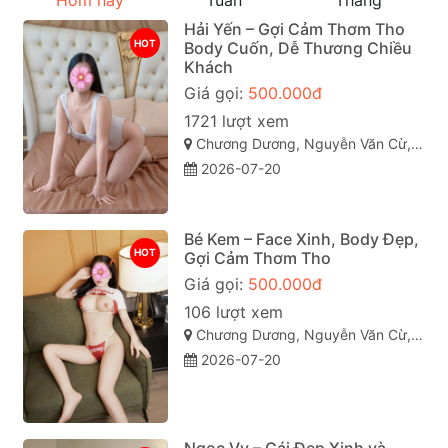
Hôm nay
Tuần
Tháng
Hải Yến – Gợi Cảm Thơm Tho
HOT
Body Cuốn, Dễ Thương Chiều
Khách
Giá gọi:
500.000đ
1721 lượt xem
Chương Dương, Nguyễn Văn Cừ, Quy Nhơn, Bình Định
2026-07-20
Bé Kem – Face Xinh, Body Đẹp,
HOT
Gợi Cảm Thơm Tho
Giá gọi:
500.000đ
106 lượt xem
Chương Dương, Nguyễn Văn Cừ, Quy Nhơn, Bình Định
2026-07-20