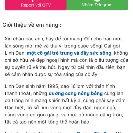
Nhóm Telegram
Report với QTV
Giới thiệu về em hàng :
Xin chào các anh, hãy để tôi mang đến cho bạn một
làn sóng mới mẻ và thú vị trong cuộc sống! Gái gọi
Linh Đan,
một cô gái trẻ trung và đầy sức sống
, không
chỉ sở hữu vẻ đẹp ngoại hình mà còn là biểu tượng của
sự quyến rũ và thu hút. Ngay từ cái nhìn đầu tiên, bạn
sẽ cảm nhận được sự tỏa sáng của cô ấy!
Linh Đan sinh năm 1995, cao 161cm với thân hình
thanh thoát, những
đường cong nóng bỏng
cùng làn
da trắng mịn màng khiến bất kỳ ai cũng phải say đắm.
Đặc biệt, cô sở hữu vòng một đầy đặn, ngọc ngà,
cùng vòng eo gọn gàng, và một bờ mông căng tròn,
tất cả tạo nên một tổng thể hoàn hảo.