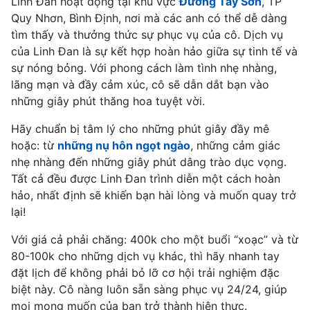
Linh Đan hoạt động tại khu vực
Đường Tây Sơn
, TP
Quy Nhơn, Bình Định, nơi mà các anh có thể dễ dàng
tìm thấy và thưởng thức sự phục vụ của cô. Dịch vụ
của Linh Đan là sự kết hợp hoàn hảo giữa sự tinh tế và
sự nóng bỏng. Với phong cách làm tình nhẹ nhàng,
lãng mạn và đầy cảm xúc, cô sẽ dẫn dắt bạn vào
những giây phút thăng hoa tuyệt vời.
Hãy chuẩn bị tâm lý cho những phút giây đầy mê
hoặc: từ
những nụ hôn ngọt ngào
, những cảm giác
nhẹ nhàng đến những giây phút dâng trào dục vọng.
Tất cả đều được Linh Đan trình diễn một cách hoàn
hảo, nhất định sẽ khiến bạn hài lòng và muốn quay trở
lại!
Với giá cả phải chăng: 400k cho một buổi “xoạc” và từ
80-100k cho những dịch vụ khác, thì hãy nhanh tay
đặt lịch để không phải bỏ lỡ cơ hội trải nghiệm đặc
biệt này. Cô nàng luôn sẵn sàng phục vụ 24/24, giúp
mọi mong muốn của bạn trở thành hiện thực.