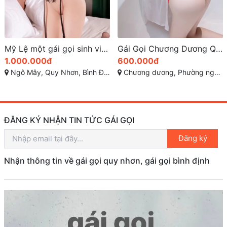
Mỹ Lệ một gái gọi sinh viên đầy sức hấp dẫn ở Quy Nhơn
Gái Gọi Chương Dương Quy Nhơn – Đem Đến Trải Nghiệm Đặc Biệt Với Số Điện Thoại Zalo và TikTok
1.000.000đ
600.000đ
Ngô Mây, Quy Nhơn, Bình Định
Chương dương, Phường nguyễn văn cừ , TP quy nhơn
ĐĂNG KÝ NHẬN TIN TỨC GÁI GỌI
Đăng ký
Nhận thông tin về gái gọi quy nhơn, gái gọi bình định