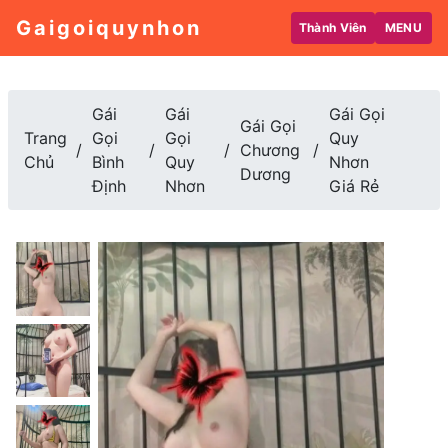
Gaigoiquynhon
Thành Viên
MENU
Gái
Gái
Gái Gọi
Gái Gọi
Trang
Gọi
Gọi
Quy
Chương
Chủ
Bình
Quy
Nhơn
Dương
Định
Nhơn
Giá Rẻ