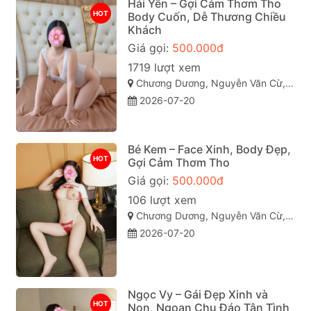
Hải Yến – Gợi Cảm Thơm Tho
HOT
Body Cuốn, Dễ Thương Chiều
Khách
Giá gọi:
500.000đ
1719 lượt xem
Chương Dương, Nguyễn Văn Cừ, Quy Nhơn, Bình Định
2026-07-20
Bé Kem – Face Xinh, Body Đẹp,
HOT
Gợi Cảm Thơm Tho
Giá gọi:
500.000đ
106 lượt xem
Chương Dương, Nguyễn Văn Cừ, Quy Nhơn, Bình Định
2026-07-20
Ngọc Vy – Gái Đẹp Xinh và
HOT
Non, Ngoan Chu Đáo Tận Tình