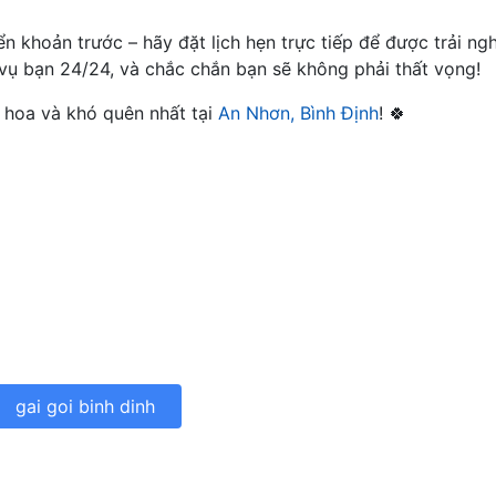
n khoản trước – hãy đặt lịch hẹn trực tiếp để được trải ng
 vụ bạn 24/24, và chắc chắn bạn sẽ không phải thất vọng!
 hoa và khó quên nhất tại
An Nhơn, Bình Định
! 🍀
gai goi binh dinh