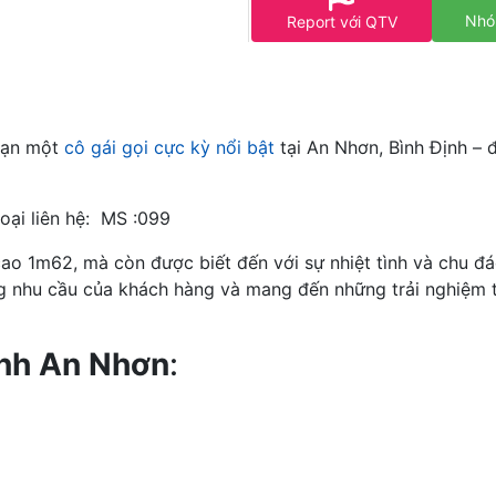
Nhó
Report với QTV
 bạn một
cô gái gọi cực kỳ nổi bật
tại An Nhơn, Bình Định – 
oại liên hệ: MS :099
cao 1m62, mà còn được biết đến với sự nhiệt tình và chu đ
g nhu cầu của khách hàng và mang đến những trải nghiệm 
 Anh An Nhơn
: