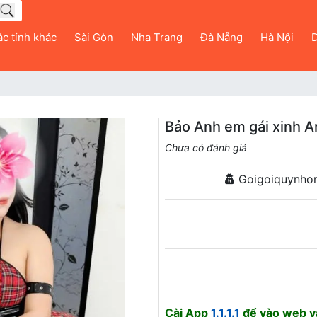
c tỉnh khác
Sài Gòn
Nha Trang
Đà Nẵng
Hà Nội
D
Bảo Anh em gái xinh A
Chưa có đánh giá
Goigoiquynho
Cài App
1.1.1.1
để vào web và