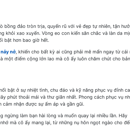
gò bồng đảo tròn trịa, quyến rũ với vẻ đẹp tự nhiên, tận hư
g khỏi xao xuyến. Vòng eo con kiến săn chắc và làn da mị
i bật hơn bao giờ hết.
 nảy nở
, khiến cho bất kỳ ai cũng phải mê mẩn ngay từ cái 
 là một điểm cộng lớn lao mà cô ấy luôn chăm chút cho bả
ổi bật ở sự nhiệt tình, chu đáo và kỹ năng phục vụ đỉnh ca
ây phút thoải mái và thư giãn nhất. Phong cách phục vụ n
ạn cảm nhận được sự ấm áp và gần gũi.
g ngừng làm bạn hài lòng và muốn quay lại nhiều lần. Hãy
g nhớ mà cô ấy mang lại, từ những nụ hôn ngọt ngào cho đế