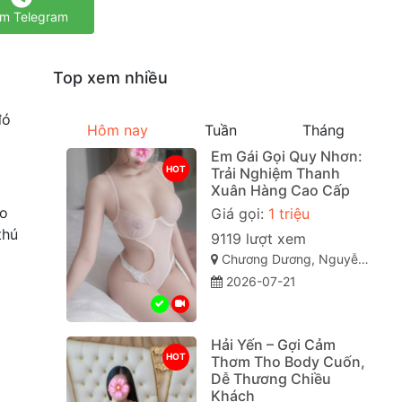
m Telegram
Top xem nhiều
đó
Hôm nay
Tuần
Tháng
Em Gái Gọi Quy Nhơn:
HOT
Trải Nghiệm Thanh
Xuân Hàng Cao Cấp
áo
Giá gọi:
1 triệu
thú
9119 lượt xem
Chương Dương, Nguyễn Văn Cừ, Quy Nhơn, Bình Định
2026-07-21
Hải Yến – Gợi Cảm
HOT
Thơm Tho Body Cuốn,
Dễ Thương Chiều
Khách