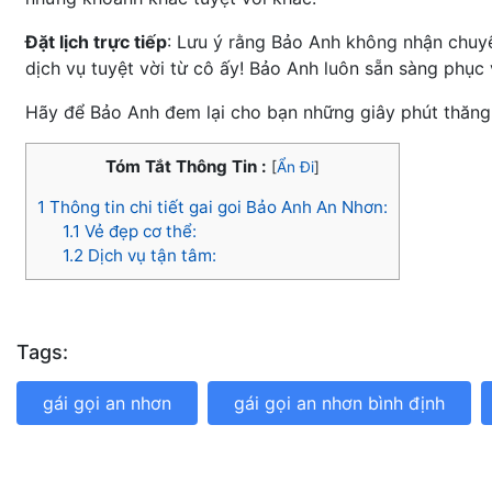
Đặt lịch trực tiếp
: Lưu ý rằng Bảo Anh không nhận chuyể
dịch vụ tuyệt vời từ cô ấy! Bảo Anh luôn sẵn sàng phục
Hãy để Bảo Anh đem lại cho bạn những giây phút thăng
Tóm Tắt Thông Tin :
[
Ẩn Đi
]
1
Thông tin chi tiết gai goi Bảo Anh An Nhơn:
1.1
Vẻ đẹp cơ thể:
1.2
Dịch vụ tận tâm:
Tags:
gái gọi an nhơn
gái gọi an nhơn bình định