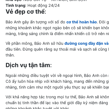
Tình trạng
: Hoạt động 24/24
Vẻ đẹp cơ thể
:
Bảo Anh gây ấn tượng với số đo
cơ thể hoàn hảo
. Đôi 
những khoảnh khắc ngọt ngào bên cô sẽ khiến bạn khôn
màng, trắng sáng chính là điểm nhấn khiến cô trở nên nổ
Về phần mông, Bảo Anh sở hữu
đường cong đầy đặn và
đầu tiên. Đừng quên rằng sự thoải mái và sạch sẽ cũng
thân.
Dịch vụ tận tâm
:
Ngoài những điều tuyệt vời về ngoại hình, Bảo Anh còn n
Cô ấy luôn hòa nhịp với khách hàng, mang đến những gi
nhàng, tình cảm như một người yêu thực sự sẽ khiến b
Với khả năng hợp tác trong mọi tư thế, Bảo Anh sẽ khôn
chuẩn bị tinh thần để lạc vào thế giới đầy kỷ niệm đán
những khoảnh khắc tuyệt vời khác.