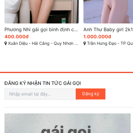
Anh Thư Baby girl 2k1 xinh đáng check nhất quy nhơn
1.000.000đ
400.000đ
Trần Hưng Đạo - TP Quy Nhơn - Bình Định
Trần Hưng Đạo - TP Q
ĐĂNG KÝ NHẬN TIN TỨC GÁI GỌI
Đăng ký