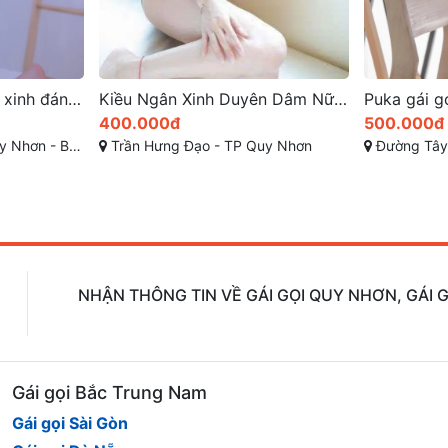
Kiều Ngân Xinh Duyên Dâm Nữ Đa Tình
Puka gái gọi tây sơn kỹ năng làm tình tốt siêu đỉnh
500.000đ
200.000đ
uy Nhơn
Đường Tây Sơn- TP Quy Nhơn - Bình Định
Ngô Mây , 
NHẬN THÔNG TIN VỀ GÁI GỌI QUY NHƠN, GÁI G
Gái gọi Bắc Trung Nam
Gái gọi Sài Gòn