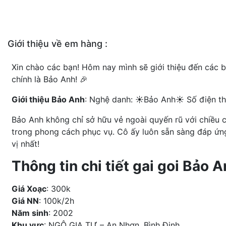
Giới thiệu về em hàng :
Xin chào các bạn! Hôm nay mình sẽ giới thiệu đến các
chính là Bảo Anh! 🎉
Giới thiệu Bảo Anh
: Nghệ danh: ☀️Bảo Anh☀️ Số điện th
Bảo Anh không chỉ sở hữu vẻ ngoài quyến rũ với chiều 
trong phong cách phục vụ. Cô ấy luôn sẵn sàng đáp ứn
vị nhất!
Thông tin chi tiết gai goi Bảo
Giá Xoạc
: 300k
Giá NN
: 100k/2h
Năm sinh
: 2002
Khu vực
: NGÔ GIA TỰ – An Nhơn, Bình Định