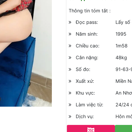
Thông tin tóm tắt :
Đọc pass:
Lấy số 
Năm sinh:
1995
Chiều cao:
1m58
Cân nặng:
48kg
Số đo:
91-63-
Xuất xứ:
Miền 
Khu vực:
An Nhơ
Làm việc từ:
24/24 
Dịch vụ:
Hôn mô