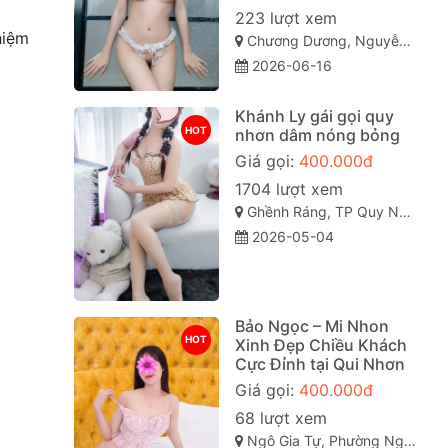
223 lượt xem
hiệm
Chương Dương, Nguyễn Văn Cừ, TP Quy Nhơn
2026-06-16
Khánh Ly gái gọi quy
HOT
nhơn dâm nóng bỏng
Giá gọi:
400.000đ
1704 lượt xem
Ghềnh Ráng, TP Quy Nhơn, Bình Định
2026-05-04
Bảo Ngọc – Mi Nhon
HOT
Xinh Đẹp Chiều Khách
Cực Đỉnh tại Qui Nhơn
Giá gọi:
400.000đ
68 lượt xem
Ngô Gia Tự, Phường Nguyễn Văn Cừ, Thành phố Quy Nhơn, Tỉnh Bình Định