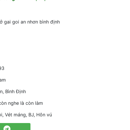
ở gai goi an nhơn bình định
93
Nam
n, Bình Định
còn nghe là còn làm
i, Vét máng, BJ, Hôn vú