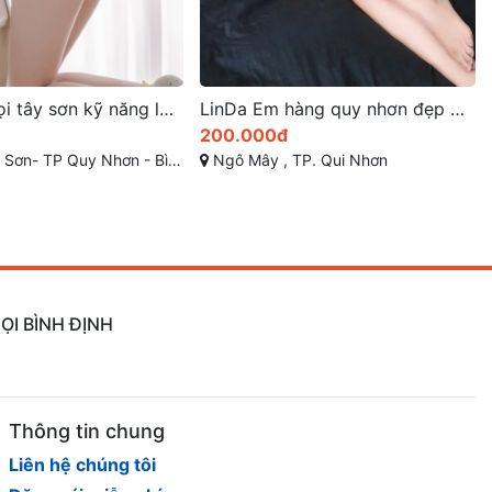
LinDa Em hàng quy nhơn đẹp quyến rũ
Phương Lan quá dâm quá ngon dịch vụ Bj như phim sex
500.000đ
TP. Qui Nhơn
Đường Số 21, Phường 8, Gò Vấp, Hồ Chí Minh
ỌI BÌNH ĐỊNH
Thông tin chung
Liên hệ chúng tôi