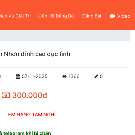
ịch Vụ Giải Trí
Liên Hệ Đăng Bài
Đăng Bài
Video
n Nhơn đỉnh cao dục tình
n
07-11-2025
1366
0
300.000đ
EM HÀNG TẠM NGHỈ
 telegram khi bị chặn