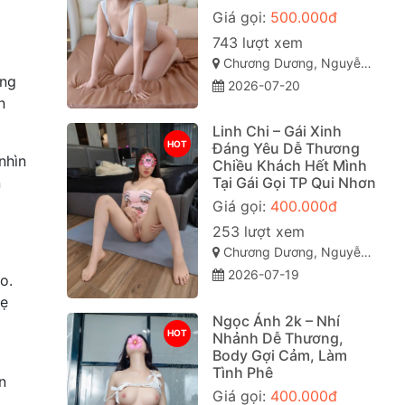
Giá gọi:
500.000đ
743 lượt xem
Chương Dương, Nguyễn Văn Cừ, Quy Nhơn, Bình Định
ởng
2026-07-20
n
Linh Chi – Gái Xinh
HOT
Đáng Yêu Dễ Thương
nhìn
Chiều Khách Hết Mình
Tại Gái Gọi TP Qui Nhơn
n
Giá gọi:
400.000đ
253 lượt xem
Chương Dương, Nguyễn Văn Cừ, TP Quy Nhơn
2026-07-19
o.
hẹ
Ngọc Ánh 2k – Nhí
HOT
Nhảnh Dễ Thương,
Body Gợi Cảm, Làm
Tình Phê
n
Giá gọi:
400.000đ