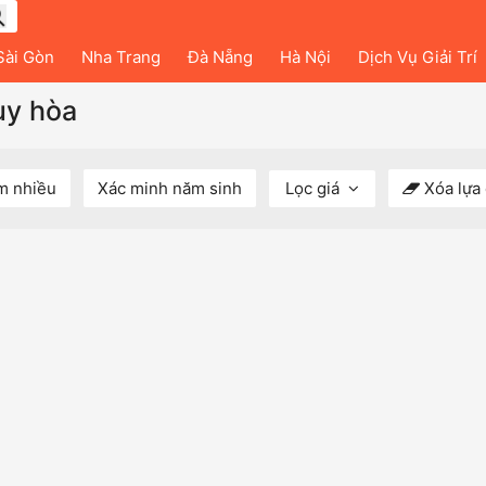
Sài Gòn
Nha Trang
Đà Nẵng
Hà Nội
Dịch Vụ Giải Trí
uy hòa
m nhiều
Xác minh năm sinh
Lọc giá
Xóa lựa