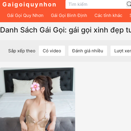
Gaigoiquynhon
Gái Gọi Quy Nhơn
Gái Gọi Bình Định
Các tỉnh khác
Danh Sách Gái Gọi: gái gọi xinh đẹp t
Sắp xếp theo
Có video
Đánh giá nhiều
Lượt xe