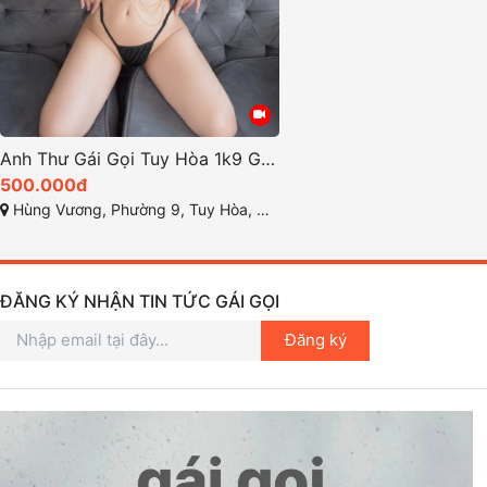
Anh Thư Gái Gọi Tuy Hòa 1k9 Gái Xinh Quyến Rũ Body Cực Đẹp
500.000đ
Hùng Vương, Phường 9, Tuy Hòa, Phú Yên
ĐĂNG KÝ NHẬN TIN TỨC GÁI GỌI
Đăng ký