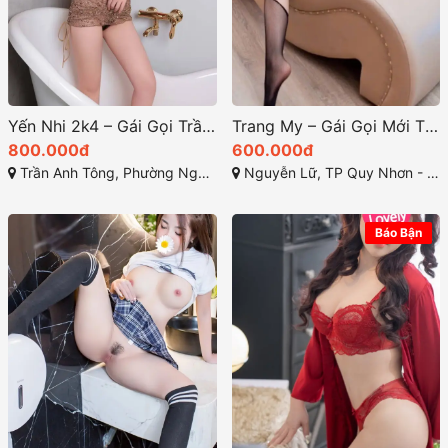
Yến Nhi 2k4 – Gái Gọi Trần Anh Tông Hot Nhất Tại Quy Nhơn – Bình Định Năm 2026
Trang My – Gái Gọi Mới TP Quy Nhơn dịu dàng & Quyến Rũ
800.000đ
600.000đ
Trần Anh Tông, Phường Nguyễn Văn Cừ, Thành phố Quy Nhơn, Tỉnh Bình Định
Nguyễn Lữ, TP Quy Nhơn - Bình Định
Báo Bận