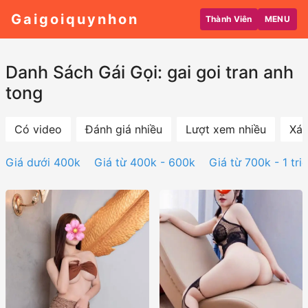
Gaigoiquynhon
Thành Viên
MENU
Danh Sách Gái Gọi: gai goi tran anh
tong
Có video
Đánh giá nhiều
Lượt xem nhiều
Xác
Giá dưới 400k
Giá từ 400k - 600k
Giá từ 700k - 1 tri