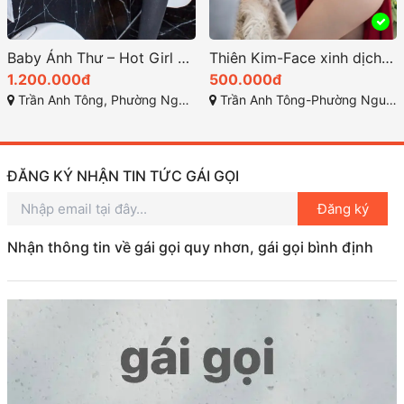
Baby Ánh Thư – Hot Girl 2K Gái Gọi Trần Anh Tông Quy Nhơn Thân Hình Bốc Lửa
Thiên Kim-Face xinh dịch vụ rất kỹ năng đầy cảm xúc
1.200.000đ
500.000đ
Trần Anh Tông, Phường Nguyễn Văn Cừ, Thành phố Quy Nhơn, Tỉnh Bình Định
Trần Anh Tông-Phường Nguyễn Văn Cừ - TP Quy Nhơn-Bình Định
ĐĂNG KÝ NHẬN TIN TỨC GÁI GỌI
Đăng ký
Nhận thông tin về gái gọi quy nhơn, gái gọi bình định